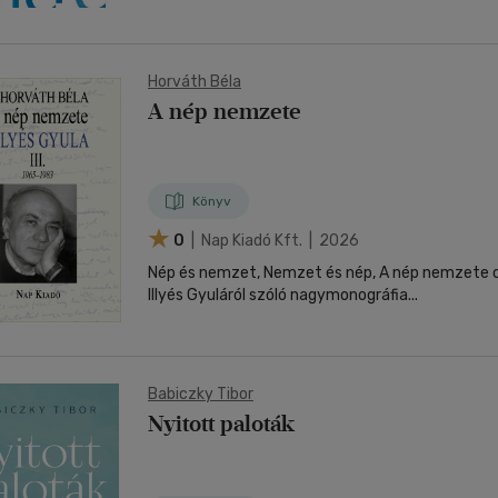
Horváth Béla
A nép nemzete
Könyv
0
| Nap Kiadó Kft. | 2026
Nép és nemzet, Nemzet és nép, A nép nemzete c
Illyés Gyuláról szóló nagymonográfia...
Babiczky Tibor
Nyitott paloták