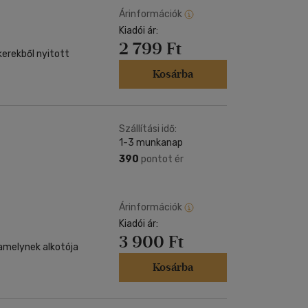
Árinformációk
Kiadói ár:
2 799 Ft
erekből nyitott
Kosárba
Szállítási idő:
1-3 munkanap
390
pontot ér
Árinformációk
Kiadói ár:
3 900 Ft
 amelynek alkotója
Kosárba