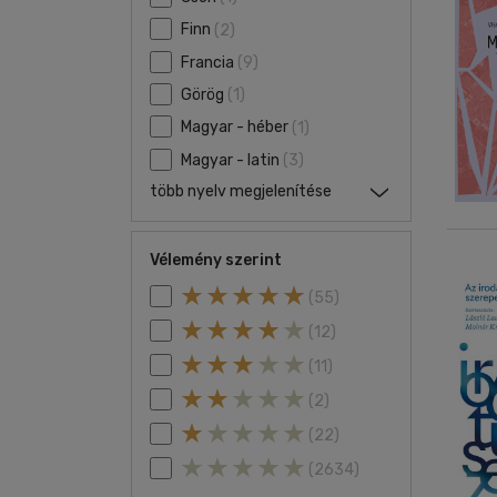
Finn
(2)
Francia
(9)
Görög
(1)
Magyar - héber
(1)
Magyar - latin
(3)
több nyelv megjelenítése
Vélemény szerint
(55)
(12)
(11)
(2)
(22)
(2634)