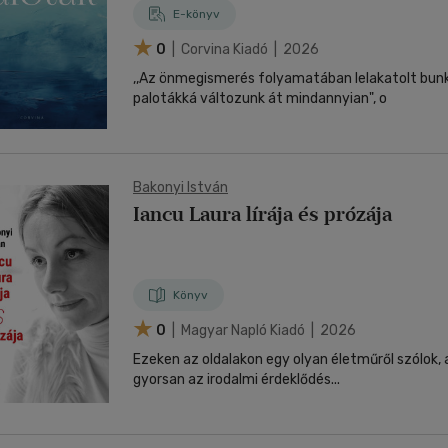
E-könyv
0
| Corvina Kiadó | 2026
,,Az önmegismerés folyamatában lelakatolt bunk
palotákká változunk át mindannyian", o
Bakonyi István
Iancu Laura lírája és prózája
Könyv
0
| Magyar Napló Kiadó | 2026
Ezeken az oldalakon egy olyan életműről szólok,
gyorsan az irodalmi érdeklődés...