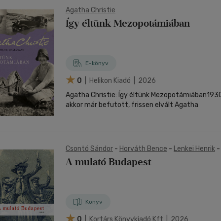
Agatha Christie
Így éltünk Mezopotámiában
E-könyv
0
| Helikon Kiadó | 2026
Agatha Christie: Így éltünk Mezopotámiában193
akkor már befutott, frissen elvált Agatha
Csontó Sándor
-
Horváth Bence
-
Lenkei Henrik
A mulató Budapest
Könyv
0
| Kortárs Könyvkiadó Kft | 2026