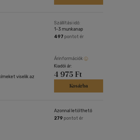
Szállítási idő:
1-3 munkanap
497
pontot ér
Árinformációk
Kiadói ár:
4 975 Ft
ímeket viselik az
Kosárba
Azonnal letölthető
279
pontot ér