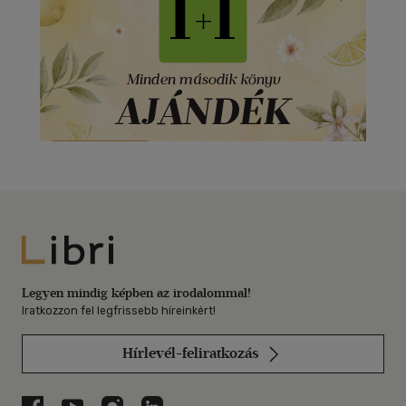
Libri
Legyen mindig képben az irodalommal!
Iratkozzon fel legfrissebb híreinkért!
Hírlevél-feliratkozás
Libri a Facebookon
Libri a Youtube-on
Libri az Instagramon
Libri a LinkedInen