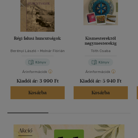
Régi falusi huncutságok
Kismesterektől
nagymesterekig
Berényi László
-
Molnár Flórián
Tóth Csaba
Könyv
Könyv
Árinformációk
Árinformációk
Kiadói ár:
3 990 Ft
Kiadói ár:
5 940 Ft
Kosárba
Kosárba