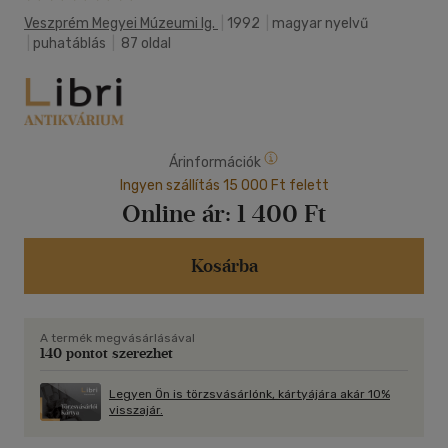
Veszprém Megyei Múzeumi Ig.
|
1992
|
magyar nyelvű
|
puhatáblás
|
87 oldal
Árinformációk
Ingyen szállítás 15 000 Ft felett
Online ár:
1 400 Ft
Kosárba
A termék megvásárlásával
140 pontot szerezhet
Legyen Ön is törzsvásárlónk, kártyájára akár 10%
visszajár.