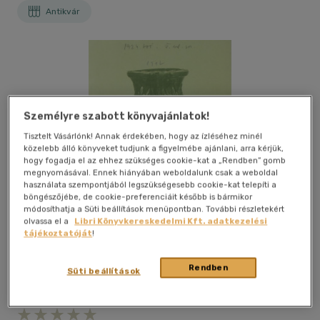
Antikvár
Személyre szabott könyvajánlatok!
Tisztelt Vásárlónk! Annak érdekében, hogy az ízléséhez minél
közelebb álló könyveket tudjunk a figyelmébe ajánlani, arra kérjük,
hogy fogadja el az ehhez szükséges cookie-kat a „Rendben” gomb
megnyomásával. Ennek hiányában weboldalunk csak a weboldal
használata szempontjából legszükségesebb cookie-kat telepíti a
böngészőjébe, de cookie-preferenciáit később is bármikor
módosíthatja a Süti beállítások menüpontban. További részletekért
olvassa el a
Libri Könyvkereskedelmi Kft. adatkezelési
tájékoztatóját
!
Rendben
Süti beállítások
Kívánságlistához adom
Megosztom