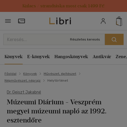
Kulacs / strandtáska most csak 1499 Ft!
Törzsvásárlói Kártya adatai
Részletes keresés
Könyvek
E-könyvek
Hangoskönyvek
Antikvár
Zene,
Főoldal
Könyvek
Művészet, építészet
Népművészet, néprajz
Helytörténet
Dr. Geiszt Jakabné
Múzeumi Diárium
- Veszprém
megyei múzeumi napló az 1992.
esztendőre