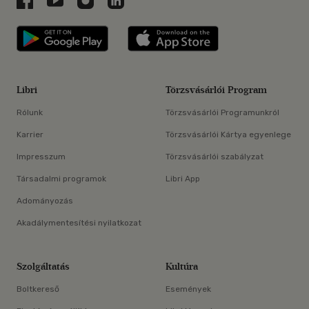
Libri applikáció Szerezd meg: Google P
Libri applikáció 
Libri
Törzsvásárlói Program
Rólunk
Törzsvásárlói Programunkról
Karrier
Törzsvásárlói Kártya egyenlege
Impresszum
Törzsvásárlói szabályzat
Társadalmi programok
Libri App
Adományozás
Akadálymentesítési nyilatkozat
Szolgáltatás
Kultúra
Boltkereső
Események