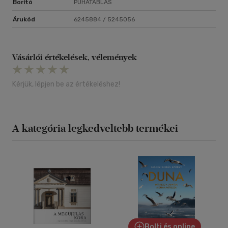
Borító
PUHATÁBLÁS
Árukód
6245884 / 5245056
Vásárlói értékelések, vélemények
Kérjük, lépjen be az értékeléshez!
A kategória legkedveltebb termékei
Bolti és online