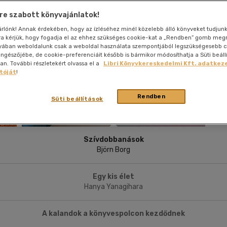
nyelvű
Egyéb áru,
jaink, bulvár, politika
jaink, bulvár, politika
Sport, természetjárás
Ismeretterjesztő
Nyelvkönyv, szótár, idegen nyelvű
Hangzóanyag
Történelem
Szatíra
Történelem
Térkép
Történele
e szabott könyvajánlatok!
szolgáltatás
Pénz, gazdaság, üzleti élet
lvkönyv, szótár, idegen nyelvű
lvkönyv, szótár, idegen nyelvű
Számítástechnika, internet
Játékfilm
Pénz, gazdaság, üzleti élet
Papír, írószer
Tudomány és Természet
Színház
Tudomány és Természet
Naptár
Tudomány 
sárlónk! Annak érdekében, hogy az ízléséhez minél közelebb álló könyveket tudjun
E-hangoskön
Sport, természetjárás
rra kérjük, hogy fogadja el az ehhez szükséges cookie-kat a „Rendben” gomb me
Kaland
Természetfilm
Kártya
Utazás
yában weboldalunk csak a weboldal használata szempontjából legszükségesebb c
Társasjátéko
böngészőjébe, de cookie-preferenciáit később is bármikor módosíthatja a Süti beáll
Kötelező
Thriller,Pszicho-
. További részletekért olvassa el a
Libri Könyvkereskedelmi Kft. adatkeze
Kreatív játék
olvasmányok-
thriller
tóját
!
filmfeld.
Történelmi
Krimi
Rendben
Tv-sorozatok
Süti beállítások
Misztikus
Szívdobbanások
Björn Borg
Egy kis élet
Hanya Yanagihara
A kalandok a könyvespolcon kezdődnek