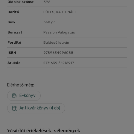
Oldalak száma:
396
Borító
FÜLES, KARTONÁLT
Súly
368 gr
Sorozat
Passion Válogatás
Fordító
Bujdosó István
ISBN
9789634996088
Árukód
2771639 / 1216917
Elérhető még:
E-könyv
Antikvár könyv (4 db)
Vásárlói értékelések, vélemények