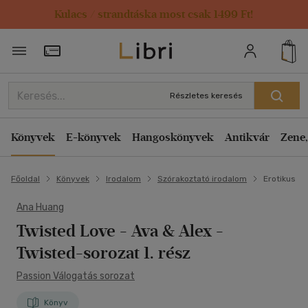
Kulacs / strandtáska most csak 1499 Ft!
Törzsvásárlói Kártya adatai
Részletes keresés
Könyvek
E-könyvek
Hangoskönyvek
Antikvár
Zene,
Főoldal
Könyvek
Irodalom
Szórakoztató irodalom
Erotikus
Ana Huang
Twisted Love - Ava & Alex
-
Twisted-sorozat 1. rész
Passion Válogatás sorozat
Könyv