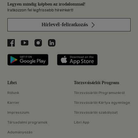
Legyen mindig képben az irodalommal!
Iratkozzon fel legfrissebb híreinkért!
Hírlevél-feliratkozás
Libri a Facebookon
Libri a Youtube-on
Libri az Instagramon
Libri a LinkedInen
Libri applikáció Szerezd meg: Google P
Libri applikáció 
Libri
Törzsvásárlói Program
Rólunk
Törzsvásárlói Programunkról
Karrier
Törzsvásárlói Kártya egyenlege
Impresszum
Törzsvásárlói szabályzat
Társadalmi programok
Libri App
Adományozás