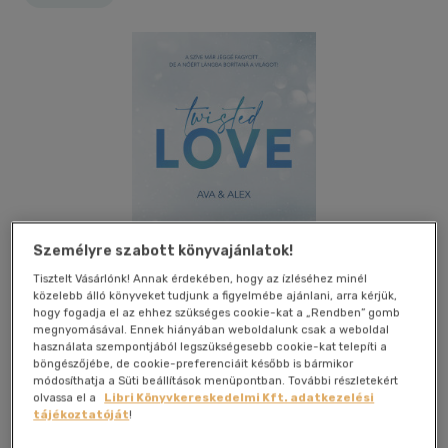
Személyre szabott könyvajánlatok!
Tisztelt Vásárlónk! Annak érdekében, hogy az ízléséhez minél
közelebb álló könyveket tudjunk a figyelmébe ajánlani, arra kérjük,
hogy fogadja el az ehhez szükséges cookie-kat a „Rendben” gomb
megnyomásával. Ennek hiányában weboldalunk csak a weboldal
használata szempontjából legszükségesebb cookie-kat telepíti a
böngészőjébe, de cookie-preferenciáit később is bármikor
Kívánságlistához adom
Megosztom
módosíthatja a Süti beállítások menüpontban. További részletekért
olvassa el a
Libri Könyvkereskedelmi Kft. adatkezelési
tájékoztatóját
!
(125 vélemény)