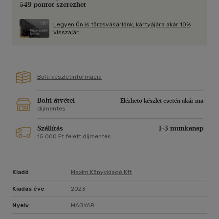
549 pontot szerezhet
Az ő szerelmüknek nem lett volna szabad megtörténnie,
Legyen Ön is törzsvásárlónk, kártyájára akár 10%
mégis megtörtént. De olyan titkokat is a felszínre hozott,
visszajár.
amelyek mindkettőjüket tönkretehetik, és persze mindent,
ami fontos a számukra.
Bolti készletinformáció
Bolti átvétel
Elérhető készlet esetén akár ma
díjmentes
Szállítás
1-3 munkanap
15 000 Ft felett díjmentes
Kiadó
Maxim Könyvkiadó Kft
Kiadás éve
2023
Nyelv
MAGYAR