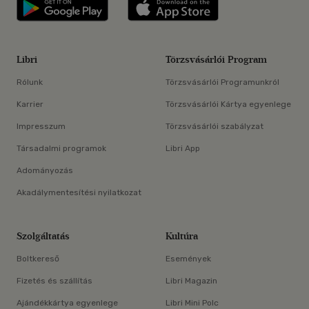
Libri applikáció Szerezd meg: Google P
Libri applikáció 
Libri
Törzsvásárlói Program
Rólunk
Törzsvásárlói Programunkról
Karrier
Törzsvásárlói Kártya egyenlege
Impresszum
Törzsvásárlói szabályzat
Társadalmi programok
Libri App
Adományozás
Akadálymentesítési nyilatkozat
Szolgáltatás
Kultúra
Boltkereső
Események
Fizetés és szállítás
Libri Magazin
Ajándékkártya egyenlege
Libri Mini Polc