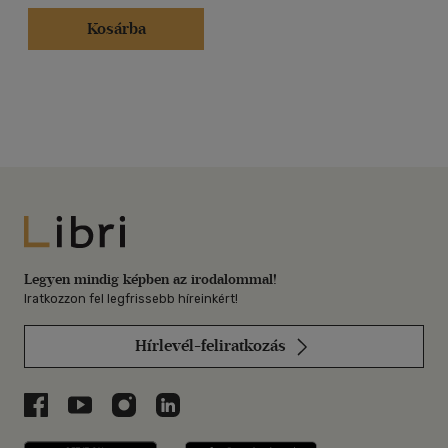
Kosárba
Libri
Legyen mindig képben az irodalommal!
Iratkozzon fel legfrissebb híreinkért!
Hírlevél-feliratkozás
Libri a Facebookon
Libri a Youtube-on
Libri az Instagramon
Libri a LinkedInen