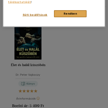
tájékoztatóját
!
40 db / oldal
Összesen
1
db
Rendben
Süti beállítások
Alkalmaz
Élet és halál küszöbén
Dr. Peter Vajkoczy
Könyv
Árinformációk
Borító ár:
5 499 Ft