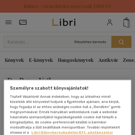
Kulacs / strandtáska most csak 1499 Ft!
Rendezés
Törzsvásárlói Kártya adatai
Rendezés
Kiadás éve szerint csökkenő
Részletes keresés
Kiadás éve szerint növekvő
Ár szerint csökkenő
Könyvek
E-könyvek
Hangoskönyvek
Antikvár
Zene,
Ár szerint növekvő
Dr. Peter Vajkoczy
Eladott darabszám szerint csökkenő
Személyre szabott könyvajánlatok!
Eladott darabszám szerint növekvő
Tisztelt Vásárlónk! Annak érdekében, hogy az ízléséhez minél
Cím szerint A-Z
közelebb álló könyveket tudjunk a figyelmébe ajánlani, arra kérjük,
Művei
hogy fogadja el az ehhez szükséges cookie-kat a „Rendben” gomb
Szerző szerint A-Z
megnyomásával. Ennek hiányában weboldalunk csak a weboldal
használata szempontjából legszükségesebb cookie-kat telepíti a
Olvasói vélemények
böngészőjébe, de cookie-preferenciáit később is bármikor
Megjelenítés
módosíthatja a Süti beállítások menüpontban. További részletekért
olvassa el a
Libri Könyvkereskedelmi Kft. adatkezelési
Szűrés
Rendezés
20 db / oldal