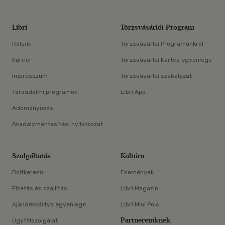
Libri
Törzsvásárlói Program
Rólunk
Törzsvásárlói Programunkról
Karrier
Törzsvásárlói Kártya egyenlege
Impresszum
Törzsvásárlói szabályzat
Társadalmi programok
Libri App
Adományozás
Akadálymentesítési nyilatkozat
Szolgáltatás
Kultúra
Boltkereső
Események
Fizetés és szállítás
Libri Magazin
Ajándékkártya egyenlege
Libri Mini Polc
Partnereinknek
Ügyfélszolgálat