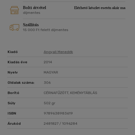
Bolti átvétel
Elérhető készlet esetén akár ma
díjmentes
Szállítás
15 000 Ft felett díjmentes
Kiadó
Angyali Menedék
Kiadás éve
2014
Nyelv
MAGYAR
Oldalak száma:
306
Borító
CÉRNAFŰZÖTT, KEMÉNYTÁBLÁS
Súly
502 gr
ISBN
9789638983619
Árukód
2481827 / 1096284