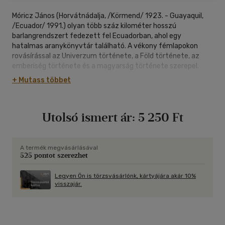
Móricz János (Horvátnádalja, /Körmend/ 1923. - Guayaquil,
/Ecuador/ 1991.) olyan több száz kilométer hosszú
barlangrendszert fedezett fel Ecuadorban, ahol egy
hatalmas aranykönyvtár található. A vékony fémlapokon
rovásírással az Univerzum története, a Föld története, az
emberiség története és a magyarság története szerepel.
+ Mutass többet
Utolsó ismert ár:
5 250 Ft
A termék megvásárlásával
525 pontot szerezhet
Legyen Ön is törzsvásárlónk, kártyájára akár 10%
visszajár.