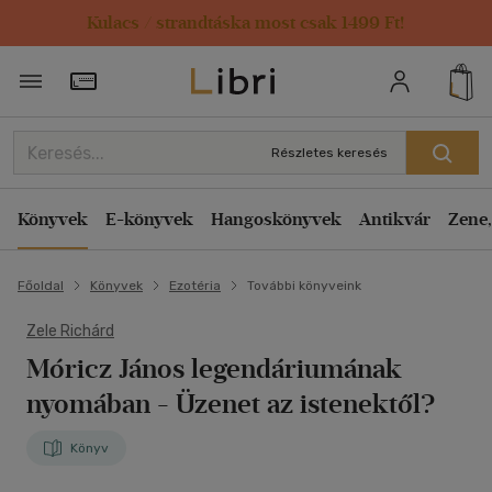
Kulacs / strandtáska most csak 1499 Ft!
Törzsvásárlói Kártya adatai
Részletes keresés
Könyvek
E-könyvek
Hangoskönyvek
Antikvár
Zene,
Főoldal
Könyvek
Ezotéria
További könyveink
Zele Richárd
Móricz János legendáriumának
nyomában
- Üzenet az istenektől?
Könyv