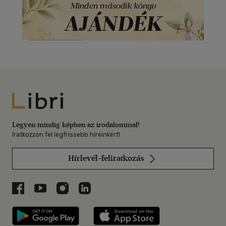
Libri
Legyen mindig képben az irodalommal!
Iratkozzon fel legfrissebb híreinkért!
Hírlevél-feliratkozás
Libri a Facebookon
Libri a Youtube-on
Libri az Instagramon
Libri a LinkedInen
Libri applikáció Szerezd meg: Google P
Libri applikáció 