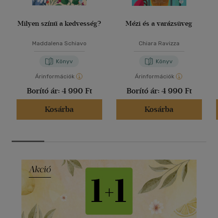
Milyen színű a kedvesség?
Mézi és a varázsüveg
Maddalena Schiavo
Chiara Ravizza
Könyv
Könyv
Árinformációk
Árinformációk
Borító ár:
4 990 Ft
Borító ár:
4 990 Ft
Kosárba
Kosárba