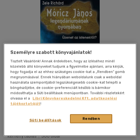
Személyre szabott könyvajánlatok!
Tisztelt Vásárlónk! Annak érdekében, hogy az ízléséhez minél
közelebb álló könyveket tudjunk a figyelmébe ajánlani, arra kérjük,
hogy fogadja el az ehhez szükséges cookie-kat a „Rendben” gomb
megnyomásával. Ennek hiányában weboldalunk csak a weboldal
használata szempontjából legszükségesebb cookie-kat telepíti a
böngészőjébe, de cookie-preferenciáit később is bármikor
módosíthatja a Süti beállítások menüpontban. További részletekért
olvassa el a
Libri Könyvkereskedelmi Kft. adatkezelési
tájékoztatóját
!
Kívánságlistához adom
Megosztom
Rendben
Süti beállítások
Angyali Menedék
|
2014
|
magyar nyelvű
|
cérnafűzött,
keménytáblás
|
306 oldal