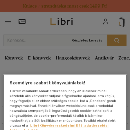
Kulacs / strandtáska most csak 1499 Ft!
Rendezés
Törzsvásárlói Kártya adatai
Rendezés
Kiadás éve szerint csökkenő
Részletes keresés
Kiadás éve szerint növekvő
Ár szerint csökkenő
Könyvek
E-könyvek
Hangoskönyvek
Antikvár
Zene,
Ár szerint növekvő
Dr. Frederick Travis
Eladott darabszám szerint csökkenő
Személyre szabott könyvajánlatok!
Eladott darabszám szerint növekvő
Tisztelt Vásárlónk! Annak érdekében, hogy az ízléséhez minél
Cím szerint A-Z
közelebb álló könyveket tudjunk a figyelmébe ajánlani, arra kérjük,
Művei
hogy fogadja el az ehhez szükséges cookie-kat a „Rendben” gomb
Szerző szerint A-Z
megnyomásával. Ennek hiányában weboldalunk csak a weboldal
használata szempontjából legszükségesebb cookie-kat telepíti a
Szűrés
Rendezés
böngészőjébe, de cookie-preferenciáit később is bármikor
Megjelenítés
módosíthatja a Süti beállítások menüpontban. További részletekért
olvassa el a
Libri Könyvkereskedelmi Kft. adatkezelési
20 db / oldal