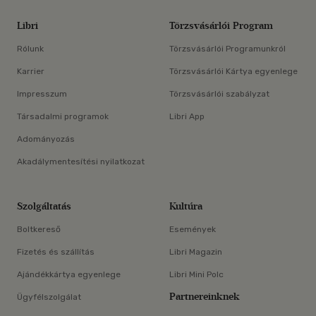
Libri
Törzsvásárlói Program
Rólunk
Törzsvásárlói Programunkról
Karrier
Törzsvásárlói Kártya egyenlege
Impresszum
Törzsvásárlói szabályzat
Társadalmi programok
Libri App
Adományozás
Akadálymentesítési nyilatkozat
Szolgáltatás
Kultúra
Boltkereső
Események
Fizetés és szállítás
Libri Magazin
Ajándékkártya egyenlege
Libri Mini Polc
Partnereinknek
Ügyfélszolgálat