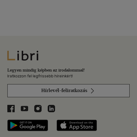
Libri
Legyen mindig képben az irodalommal!
Iratkozzon fel legfrissebb híreinkért!
Hírlevél-feliratkozás
Libri a Facebookon
Libri a Youtube-on
Libri az Instagramon
Libri a LinkedInen
Libri applikáció Szerezd meg: Google P
Libri applikáció 