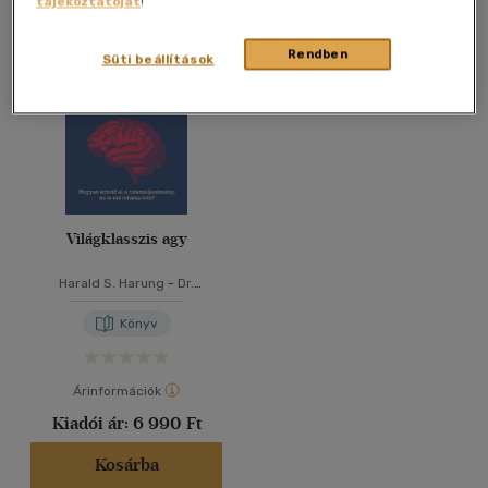
tájékoztatóját
!
Összesen
1
db
40 db / oldal
Rendben
Süti beállítások
Alkalmaz
Világklasszis agy
Harald S. Harung
-
Dr.
Frederick Travis
Könyv
Árinformációk
Kiadói ár:
6 990 Ft
Kosárba