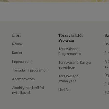
Libri
Törzsvásárlói
Sz
Program
Rólunk
Bo
Törzsvásárlói
Karrier
Fi
Programunkról
Impresszum
Aj
Törzsvásárlói Kártya
eg
egyenlege
Társadalmi programok
Üg
Törzsvásárlói
Adományozás
szabályzat
E-
Akadálymentesítési
Libri App
nyilatkozat
El