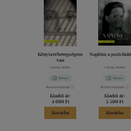
Kényszerbetegségem
Naplóm a pszichiát
van
Lévay Anikó
Lévay Anikó
Könyv
Könyv
Árinformációk
Árinformációk
Kiadói ár:
Kiadói ár:
4 699 Ft
5 599 Ft
Kosárba
Kosárba