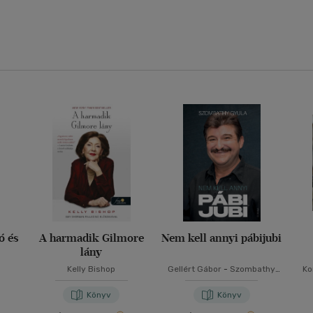
ó és
A harmadik Gilmore
Nem kell annyi pábijubi
lány
Kelly Bishop
Gellért Gábor
-
Szombathy
Ko
Gyula
Könyv
Könyv