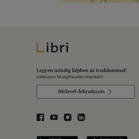
Libri
Legyen mindig képben az irodalommal!
Iratkozzon fel legfrissebb híreinkért!
Hírlevél-feliratkozás
Libri a Facebookon
Libri a Youtube-on
Libri az Instagramon
Libri a LinkedInen