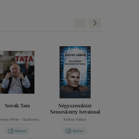
Hátra
Előre
Novák Tata
Négyszemközt
FÜR - Csapon
Nemeskürty Istvánnal
ülésb
rniss Péter
-
Szakonyi
Koltay Gábor
Karizs Ta
Károly
Könyv
Könyv
Kön