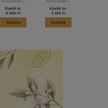
Árinformációk
Árinformációk
Árinformáci
Kiadói ár:
Kiadói ár:
Kiadói 
9 900 Ft
4 499 Ft
8 999 
Kosárba
Kosárba
Kosár