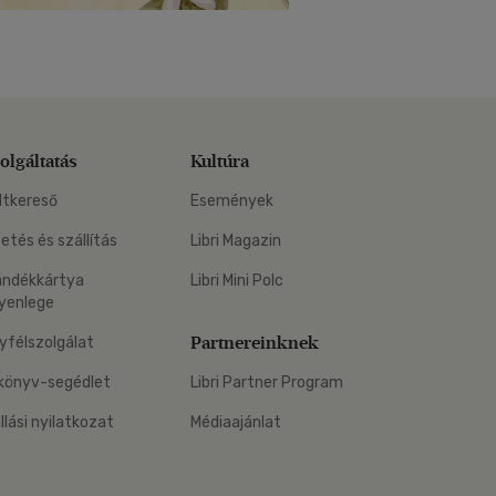
olgáltatás
Kultúra
ltkereső
Események
zetés és szállítás
Libri Magazin
ándékkártya
Libri Mini Polc
yenlege
Partnereinknek
yfélszolgálat
könyv-segédlet
Libri Partner Program
állási nyilatkozat
Médiaajánlat