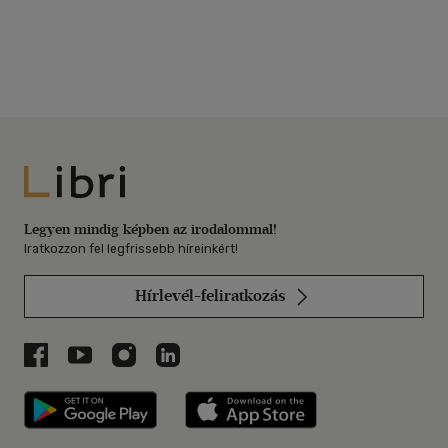
Libri
Legyen mindig képben az irodalommal!
Iratkozzon fel legfrissebb híreinkért!
Hírlevél-feliratkozás
Libri a Facebookon
Libri a Youtube-on
Libri az Instagramon
Libri a LinkedInen
Libri applikáció Szerezd meg: Google P
Libri applikáció 