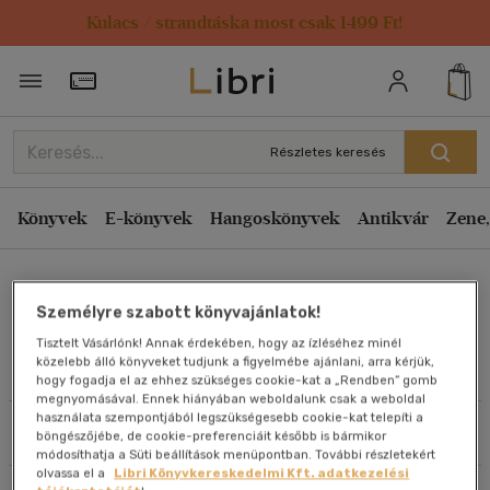
Kulacs / strandtáska most csak 1499 Ft!
Rendezés
Törzsvásárlói Kártya adatai
Rendezés
Kiadás éve szerint csökkenő
Részletes keresés
Kiadás éve szerint növekvő
Ár szerint csökkenő
Könyvek
E-könyvek
Hangoskönyvek
Antikvár
Zene,
Ár szerint növekvő
Szegedi András
Eladott darabszám szerint csökkenő
Személyre szabott könyvajánlatok!
Eladott darabszám szerint növekvő
Tisztelt Vásárlónk! Annak érdekében, hogy az ízléséhez minél
Cím szerint A-Z
közelebb álló könyveket tudjunk a figyelmébe ajánlani, arra kérjük,
Művei
hogy fogadja el az ehhez szükséges cookie-kat a „Rendben” gomb
Szerző szerint A-Z
megnyomásával. Ennek hiányában weboldalunk csak a weboldal
használata szempontjából legszükségesebb cookie-kat telepíti a
Szűrés
Rendezés
böngészőjébe, de cookie-preferenciáit később is bármikor
Megjelenítés
módosíthatja a Süti beállítások menüpontban. További részletekért
olvassa el a
Libri Könyvkereskedelmi Kft. adatkezelési
20 db / oldal