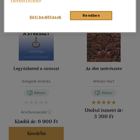
tájékoztatóját
!
Összesen
2
db
40 db / oldal
Rendben
Süti beállítások
Alkalmaz
Legyőzheted a stresszt
Az élet művészete
Szegedi András
William Hart
Könyv
Könyv
Utolsó ismert ár:
Árinformációk
3 200 Ft
Kiadói ár:
6 900 Ft
Kosárba