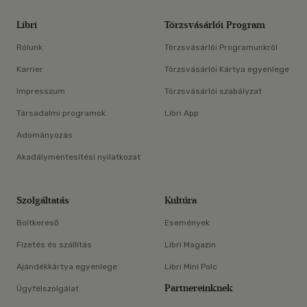
Libri
Törzsvásárlói Program
Rólunk
Törzsvásárlói Programunkról
Karrier
Törzsvásárlói Kártya egyenlege
Impresszum
Törzsvásárlói szabályzat
Társadalmi programok
Libri App
Adományozás
Akadálymentesítési nyilatkozat
Szolgáltatás
Kultúra
Boltkereső
Események
Fizetés és szállítás
Libri Magazin
Ajándékkártya egyenlege
Libri Mini Polc
Partnereinknek
Ügyfélszolgálat