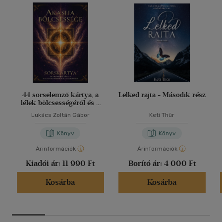
44 sorselemző kártya, a
Lelked rajta - Második rész
lélek bölcsességéről és a
harmóniáról
Lukács Zoltán Gábor
Keti Thür
Könyv
Könyv
Árinformációk
Árinformációk
Kiadói ár:
11 990 Ft
Borító ár:
4 000 Ft
Kosárba
Kosárba