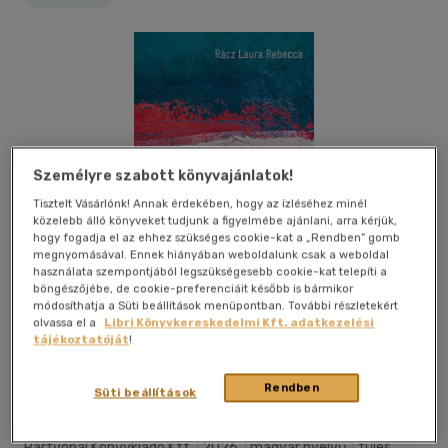
Személyre szabott könyvajánlatok!
Tisztelt Vásárlónk! Annak érdekében, hogy az ízléséhez minél
közelebb álló könyveket tudjunk a figyelmébe ajánlani, arra kérjük,
hogy fogadja el az ehhez szükséges cookie-kat a „Rendben” gomb
megnyomásával. Ennek hiányában weboldalunk csak a weboldal
használata szempontjából legszükségesebb cookie-kat telepíti a
böngészőjébe, de cookie-preferenciáit később is bármikor
módosíthatja a Süti beállítások menüpontban. További részletekért
olvassa el a
Libri Könyvkereskedelmi Kft. adatkezelési
tájékoztatóját
!
Kívánságlistához adom
Megosztom
Rendben
Süti beállítások
Partvonal Könyvkiadó Kft
|
2026
|
magyar nyelvű
|
füles,