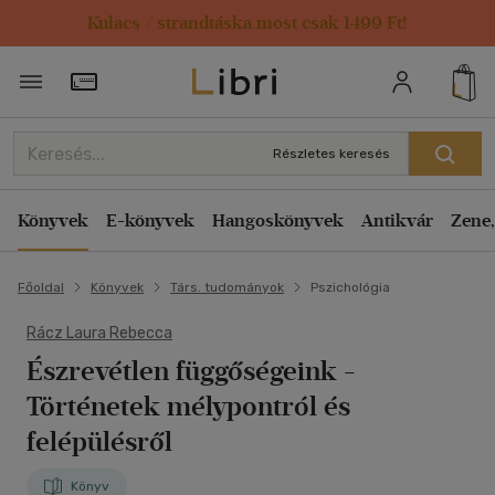
Kulacs / strandtáska most csak 1499 Ft!
Törzsvásárlói Kártya adatai
Részletes keresés
Könyvek
E-könyvek
Hangoskönyvek
Antikvár
Zene,
Főoldal
Könyvek
Társ. tudományok
Pszichológia
Rácz Laura Rebecca
Észrevétlen függőségeink
-
Történetek mélypontról és
felépülésről
Könyv