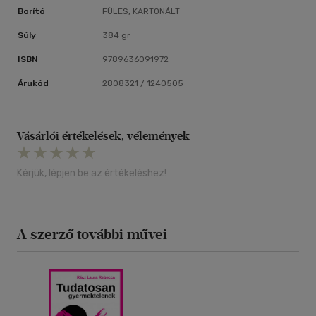
Borító
FÜLES, KARTONÁLT
Súly
384 gr
ISBN
9789636091972
Árukód
2808321 / 1240505
Vásárlói értékelések, vélemények
Kérjük, lépjen be az értékeléshez!
A szerző további művei