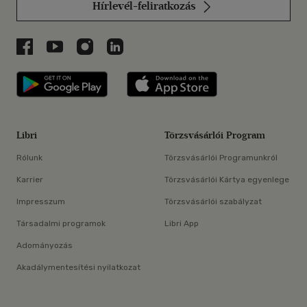
Hírlevél-feliratkozás
Libri a Facebookon
Libri a Youtube-on
Libri az Instagramon
Libri a LinkedInen
Libri applikáció Szerezd meg: Google P
Libri applikáció 
Libri
Törzsvásárlói Program
Rólunk
Törzsvásárlói Programunkról
Karrier
Törzsvásárlói Kártya egyenlege
Impresszum
Törzsvásárlói szabályzat
Társadalmi programok
Libri App
Adományozás
Akadálymentesítési nyilatkozat