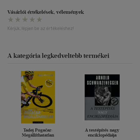
Vásárlói értékelések, vélemények
Kérjük, lépjen be az értékeléshez!
A kategória legkedveltebb termékei
Tadej Pogačar:
A testépítés nagy
Megállíthatatlan
enciklopédiája