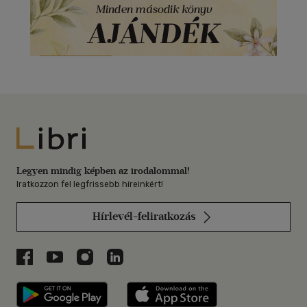
Libri
Legyen mindig képben az irodalommal!
Iratkozzon fel legfrissebb híreinkért!
Hírlevél-feliratkozás
Libri a Facebookon
Libri a Youtube-on
Libri az Instagramon
Libri a LinkedInen
Libri applikáció Szerezd meg: Google P
Libri applikáció 