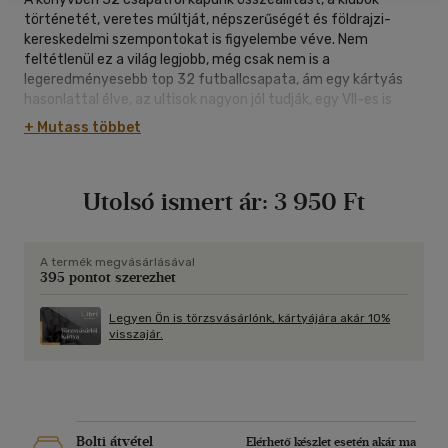
történetét, veretes múltját, népszerűségét és földrajzi-
kereskedelmi szempontokat is figyelembe véve. Nem
feltétlenül ez a világ legjobb, még csak nem is a
legeredményesebb top 32 futballcsapata, ám egy kártyás
hasonlattal élve, az ultisok nagyon jól tudják, egy VII-es is
olyan fontos, vagy fontosabb lehet néha, mint egy ász...
+ Mutass többet
Utolsó ismert ár:
3 950 Ft
A termék megvásárlásával
395 pontot szerezhet
Legyen Ön is törzsvásárlónk, kártyájára akár 10%
visszajár.
Bolti átvétel
Elérhető készlet esetén akár ma