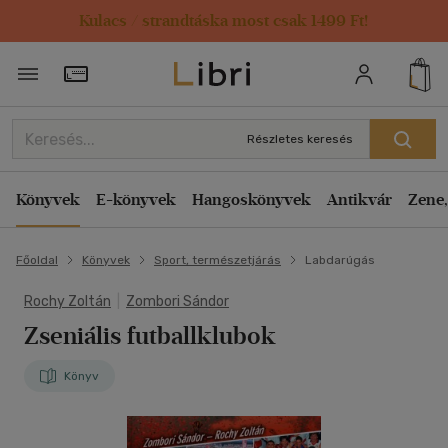
Kulacs / strandtáska most csak 1499 Ft!
Törzsvásárlói Kártya adatai
Részletes keresés
Könyvek
E-könyvek
Hangoskönyvek
Antikvár
Zene,
Főoldal
Könyvek
Sport, természetjárás
Labdarúgás
Rochy Zoltán
|
Zombori Sándor
Zseniális futballklubok
Könyv