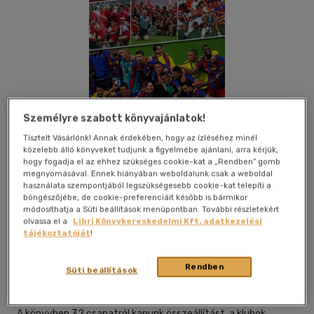
Személyre szabott könyvajánlatok!
Tisztelt Vásárlónk! Annak érdekében, hogy az ízléséhez minél
közelebb álló könyveket tudjunk a figyelmébe ajánlani, arra kérjük,
hogy fogadja el az ehhez szükséges cookie-kat a „Rendben” gomb
megnyomásával. Ennek hiányában weboldalunk csak a weboldal
használata szempontjából legszükségesebb cookie-kat telepíti a
böngészőjébe, de cookie-preferenciáit később is bármikor
módosíthatja a Süti beállítások menüpontban. További részletekért
Kívánságlistához adom
Megosztom
olvassa el a
Libri Könyvkereskedelmi Kft. adatkezelési
tájékoztatóját
!
Rendben
Elektra Kiadóház Bt.
|
2011
|
magyar nyelvű
|
cérnafűzött,
Süti beállítások
keménytáblás
|
200 oldal
A könyvben 32 csapatról kapunk összeállítást, a klubok