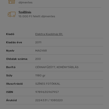
díjmentes
Szállítás
15 000 Ft felett díjmentes
Kiadó
Elektra Kiadóház Bt.
Kiadás éve
2011
Nyelv
MAGYAR
Oldalak száma:
200
Borító
CÉRNAFŰZÖTT, KEMÉNYTÁBLÁS
Súly
1180 gr
Illusztráció
SZÍNES FOTÓKKAL
ISBN
9789635967957
Árukód
2224331 / 1080220