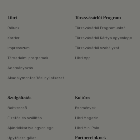
Libri
Törzsvásárlói Program
Rólunk
Törzsvásárlói Programunkról
Karrier
Törzsvásárlói Kártya egyenlege
Impresszum
Törzsvásárlói szabályzat
Társadalmi programok
Libri App
Adományozás
Akadálymentesítési nyilatkozat
Szolgáltatás
Kultúra
Boltkereső
Események
Fizetés és szállítás
Libri Magazin
Ajándékkártya egyenlege
Libri Mini Polc
Partnereinknek
Ügyfélszolgálat