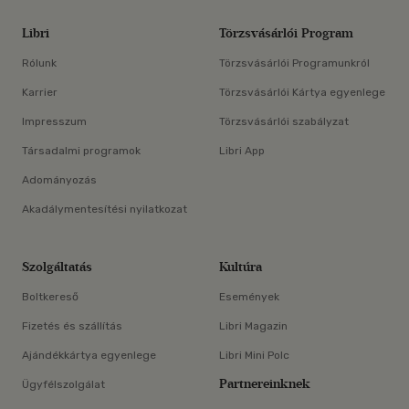
Libri
Törzsvásárlói Program
Rólunk
Törzsvásárlói Programunkról
Karrier
Törzsvásárlói Kártya egyenlege
Impresszum
Törzsvásárlói szabályzat
Társadalmi programok
Libri App
Adományozás
Akadálymentesítési nyilatkozat
Szolgáltatás
Kultúra
Boltkereső
Események
Fizetés és szállítás
Libri Magazin
Ajándékkártya egyenlege
Libri Mini Polc
Partnereinknek
Ügyfélszolgálat