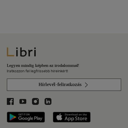
Libri
Legyen mindig képben az irodalommal!
Iratkozzon fel legfrissebb híreinkért!
Hírlevél-feliratkozás
Libri a Facebookon
Libri a Youtube-on
Libri az Instagramon
Libri a LinkedInen
Libri applikáció Szerezd meg: Google P
Libri applikáció 