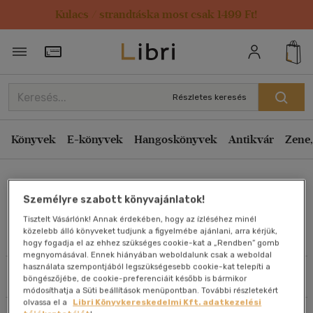
Kulacs / strandtáska most csak 1499 Ft!
Rendezés
Törzsvásárlói Kártya adatai
Rendezés
Kiadás éve szerint csökkenő
Részletes keresés
Kiadás éve szerint növekvő
Ár szerint csökkenő
Könyvek
E-könyvek
Hangoskönyvek
Antikvár
Zene,
Ár szerint növekvő
Andy McGrath
Eladott darabszám szerint csökkenő
Személyre szabott könyvajánlatok!
Eladott darabszám szerint növekvő
Tisztelt Vásárlónk! Annak érdekében, hogy az ízléséhez minél
Cím szerint A-Z
közelebb álló könyveket tudjunk a figyelmébe ajánlani, arra kérjük,
Művei
hogy fogadja el az ehhez szükséges cookie-kat a „Rendben” gomb
Szerző szerint A-Z
megnyomásával. Ennek hiányában weboldalunk csak a weboldal
használata szempontjából legszükségesebb cookie-kat telepíti a
Szűrés
Rendezés
böngészőjébe, de cookie-preferenciáit később is bármikor
Megjelenítés
módosíthatja a Süti beállítások menüpontban. További részletekért
olvassa el a
Libri Könyvkereskedelmi Kft. adatkezelési
20 db / oldal