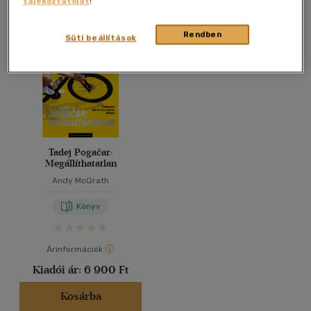
tájékoztatóját
!
Összesen
1
db
40 db / oldal
Rendben
Süti beállítások
Alkalmaz
Tadej Pogačar:
Megállíthatatlan
Andy McGrath
Könyv
Árinformációk
Kiadói ár:
6 900 Ft
Kosárba