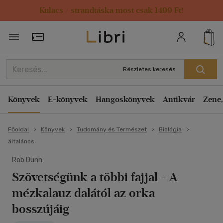
Kulacs / strandtáska most csak 1499 Ft!
Törzsvásárlói Kártya adatai
Részletes keresés
Könyvek
E-könyvek
Hangoskönyvek
Antikvár
Zene,
Főoldal
Könyvek
Tudomány és Természet
Biológia
általános
Rob Dunn
Szövetségünk a többi fajjal
- A
mézkalauz dalától az orka
bosszújáig