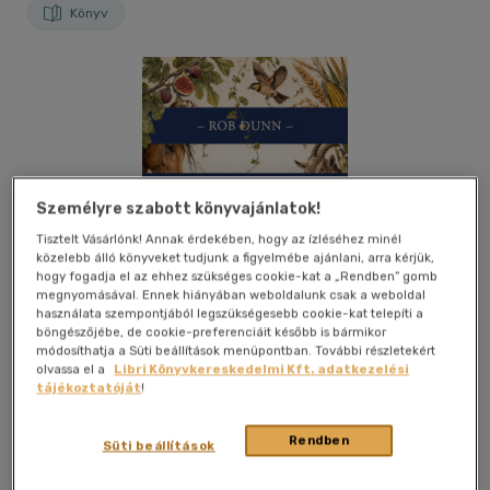
Könyv
Személyre szabott könyvajánlatok!
Tisztelt Vásárlónk! Annak érdekében, hogy az ízléséhez minél
közelebb álló könyveket tudjunk a figyelmébe ajánlani, arra kérjük,
hogy fogadja el az ehhez szükséges cookie-kat a „Rendben” gomb
megnyomásával. Ennek hiányában weboldalunk csak a weboldal
használata szempontjából legszükségesebb cookie-kat telepíti a
böngészőjébe, de cookie-preferenciáit később is bármikor
módosíthatja a Süti beállítások menüpontban. További részletekért
olvassa el a
Libri Könyvkereskedelmi Kft. adatkezelési
tájékoztatóját
!
Kívánságlistához adom
Megosztom
Rendben
Süti beállítások