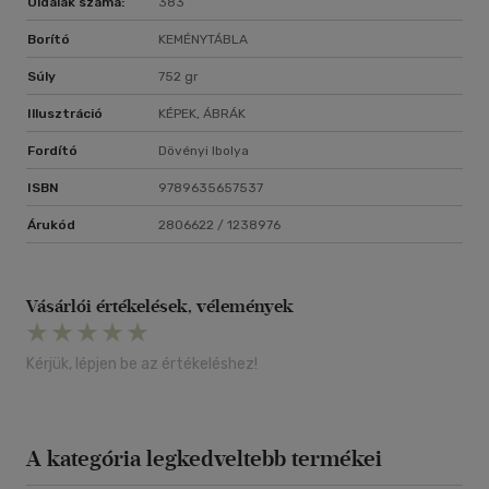
Oldalak száma:
383
Borító
KEMÉNYTÁBLA
Súly
752 gr
Illusztráció
KÉPEK, ÁBRÁK
Fordító
Dövényi Ibolya
ISBN
9789635657537
Árukód
2806622 / 1238976
Vásárlói értékelések, vélemények
Kérjük, lépjen be az értékeléshez!
A kategória legkedveltebb termékei