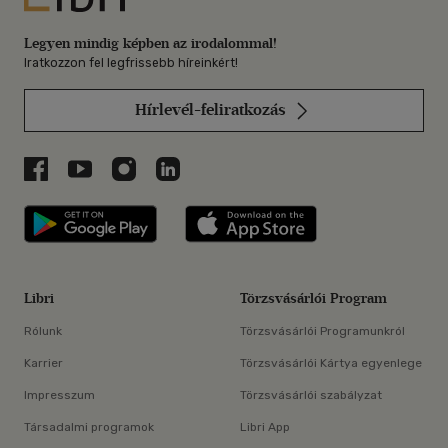
Legyen mindig képben az irodalommal!
Iratkozzon fel legfrissebb híreinkért!
Hírlevél-feliratkozás
Libri a Facebookon
Libri a Youtube-on
Libri az Instagramon
Libri a LinkedInen
Libri applikáció Szerezd meg: Google P
Libri applikáció 
Libri
Törzsvásárlói Program
Rólunk
Törzsvásárlói Programunkról
Karrier
Törzsvásárlói Kártya egyenlege
Impresszum
Törzsvásárlói szabályzat
Társadalmi programok
Libri App