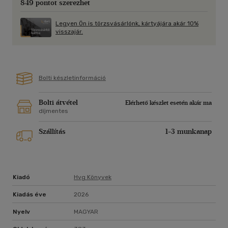
849 pontot szerezhet
rájuk támaszkodva léteztünk.
Legyen Ön is törzsvásárlónk, kártyájára akár 10%
Hogy felismerjük-e végre ezt az alapvető igazságot, azon
visszajár.
élhetőbb, kevésbé magányos és fenntarthatóbb jövőnk is
múlik.
Bolti készletinformáció
Bolti átvétel
Elérhető készlet esetén akár ma
díjmentes
Szállítás
1-3 munkanap
Kiadó
Hvg Könyvek
Kiadás éve
2026
Nyelv
MAGYAR