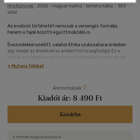
Hvg Könyvek
|
2026
|
magyar nyelvű
|
keménytábla
|
383
oldal
Az evolúció történetét nemcsak a versengés formálja,
hanem a fajok közötti együttműködés is.
Évezredekkel ezelőtt, valahol Afrika szubszaharai erdeiben
egy madár az énekével az embert hívta segítségül. Ez a
madár, a mézkalauz ma is elvezet bennünket a mézzel teli
kaptárhoz, hogy aztán megosztozzon velünk a zsákmányon.
+ Mutass többet
A történet egészen hihetetlen, de nem egyedülálló.
A világhírű amerikai ökológus és evolúcióbiológus, Rob Dunn
Árinformációk
amellett érvel, hogy a fajok közötti szövetségek a természet
legfontosabb mozgatórugói. A sejtek, az állatok, a növények
Kiadói ár:
8 490 Ft
és az emberek kölcsönösen függenek egymástól: a hangyák
gombákat termesztenek és fákat gondoznak, a delfinek
együttműködnek a halászokkal, a háziállataink és
Kosárba
haszonnövényeink pedig - talán - minket formáltak, nem
pedig fordítva. És bár mi, emberek hajlamosak vagyunk
független lényként tekinteni magunkra, szövetségünk a
A termék megvásárlásával
többi fajjal arra világít rá, hogy mindig is más fajokkal együtt,