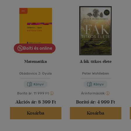
Bolti és online
Matematika
A fák titkos élete
Obádovics J. Gyula
Peter Wohlleben
Könyv
Könyv
Borító ár:
11 999 Ft
Árinformációk
Akciós ár:
8 399 Ft
Borító ár:
4 999 Ft
Kosárba
Kosárba