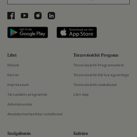
Libri a Facebookon
Libri a Youtube-on
Libri az Instagramon
Libri a LinkedInen
Libri applikáció Szerezd meg: Google P
Libri applikáció 
Libri
Törzsvásárlói Program
Rólunk
Törzsvásárlói Programunkról
Karrier
Törzsvásárlói Kártya egyenlege
Impresszum
Törzsvásárlói szabályzat
Társadalmi programok
Libri App
Adományozás
Akadálymentesítési nyilatkozat
Szolgáltatás
Kultúra