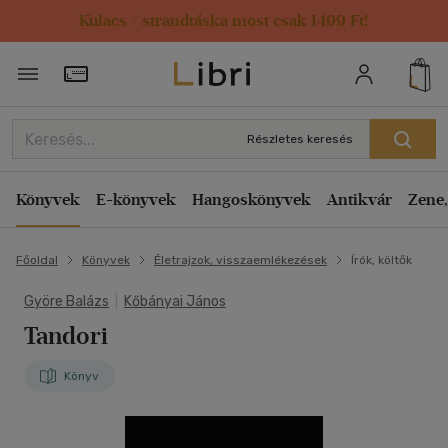
Kulacs / strandtáska most csak 1499 Ft!
Törzsvásárlói Kártya adatai
Részletes keresés
Könyvek
E-könyvek
Hangoskönyvek
Antikvár
Zene,
Főoldal
Könyvek
Életrajzok, visszaemlékezések
Írók, költők
Györe Balázs
|
Kőbányai János
Tandori
Könyv