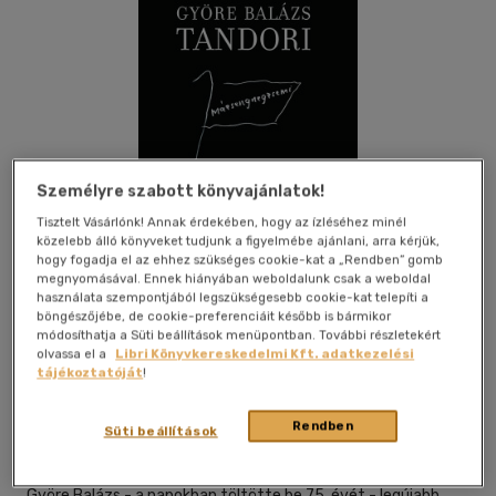
Személyre szabott könyvajánlatok!
Tisztelt Vásárlónk! Annak érdekében, hogy az ízléséhez minél
közelebb álló könyveket tudjunk a figyelmébe ajánlani, arra kérjük,
hogy fogadja el az ehhez szükséges cookie-kat a „Rendben” gomb
megnyomásával. Ennek hiányában weboldalunk csak a weboldal
használata szempontjából legszükségesebb cookie-kat telepíti a
böngészőjébe, de cookie-preferenciáit később is bármikor
módosíthatja a Süti beállítások menüpontban. További részletekért
Kívánságlistához adom
Megosztom
olvassa el a
Libri Könyvkereskedelmi Kft. adatkezelési
tájékoztatóját
!
Múlt És Jövő Alapítvány
|
2026
|
magyar nyelvű
|
füles,
Rendben
Süti beállítások
kartonált
|
75 oldal
Györe Balázs - a napokban töltötte be 75. évét - legújabb