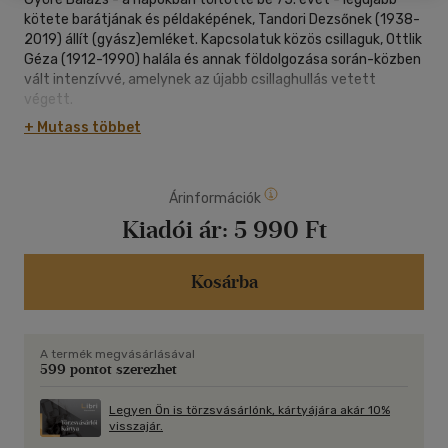
kötete barátjának és példaképének, Tandori Dezsőnek (1938-
2019) állít (gyász)emléket. Kapcsolatuk közös csillaguk, Ottlik
Géza (1912-1990) halála és annak földolgozása során-közben
vált intenzívvé, amelynek az újabb csillaghullás vetett
végett.
+ Mutass többet
Árinformációk
Kiadói ár:
5 990 Ft
Kosárba
A termék megvásárlásával
599 pontot szerezhet
Legyen Ön is törzsvásárlónk, kártyájára akár 10%
visszajár.