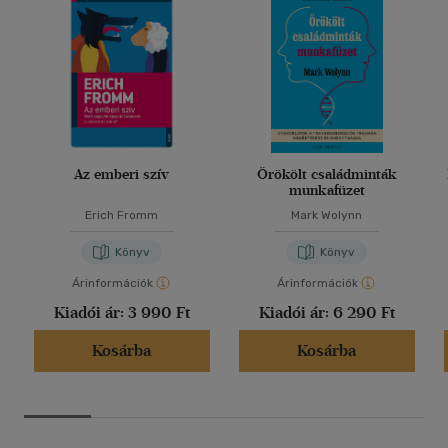
Az emberi szív
Örökölt családminták
munkafüzet
Erich Fromm
Mark Wolynn
Könyv
Könyv
Árinformációk
Árinformációk
Kiadói ár:
3 990 Ft
Kiadói ár:
6 290 Ft
Kosárba
Kosárba