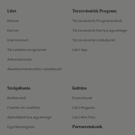
Libri
Törzsvásárlói Program
Rólunk
Törzsvásárlói Programunkról
Karrier
Törzsvásárlói Kártya egyenlege
Impresszum
Törzsvásárlói szabályzat
Társadalmi programok
Libri App
Adományozás
Akadálymentesítési nyilatkozat
Szolgáltatás
Kultúra
Boltkereső
Események
Fizetés és szállítás
Libri Magazin
Ajándékkártya egyenlege
Libri Mini Polc
Partnereinknek
Ügyfélszolgálat