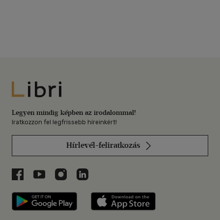
Libri
Legyen mindig képben az irodalommal!
Iratkozzon fel legfrissebb híreinkért!
Hírlevél-feliratkozás
Libri a Facebookon
Libri a Youtube-on
Libri az Instagramon
Libri a LinkedInen
Libri applikáció Szerezd meg: Google P
Libri applikáció 