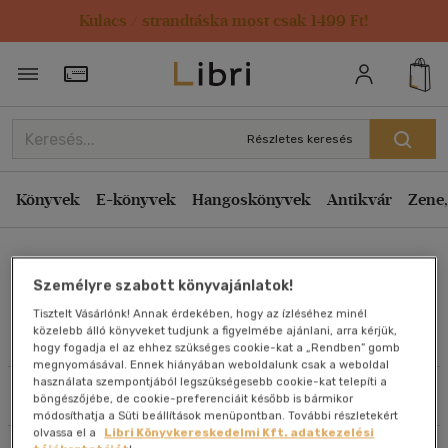
Kulacs / strandtáska most csak 1499 Ft!
Rendezés
Törzsvásárlói Kártya adatai
Rendezés
Kiadás éve szerint csökkenő
Részletes keresés
Kiadás éve szerint növekvő
Ár szerint csökkenő
Könyvek
E-könyvek
Hangoskönyvek
Antikvár
Zene,
Ár szerint növekvő
Rob Dunn
Eladott darabszám szerint csökkenő
Személyre szabott könyvajánlatok!
Eladott darabszám szerint növekvő
Tisztelt Vásárlónk! Annak érdekében, hogy az ízléséhez minél
Cím szerint A-Z
közelebb álló könyveket tudjunk a figyelmébe ajánlani, arra kérjük,
Művei
hogy fogadja el az ehhez szükséges cookie-kat a „Rendben” gomb
Szerző szerint A-Z
megnyomásával. Ennek hiányában weboldalunk csak a weboldal
használata szempontjából legszükségesebb cookie-kat telepíti a
Szűrés
Rendezés
böngészőjébe, de cookie-preferenciáit később is bármikor
Megjelenítés
módosíthatja a Süti beállítások menüpontban. További részletekért
olvassa el a
Libri Könyvkereskedelmi Kft. adatkezelési
20 db / oldal