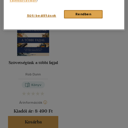
tájékoztatóját
!
Összesen
1
db
40 db / oldal
Rendben
Süti beállítások
Alkalmaz
Szövetségünk a többi fajjal
Rob Dunn
Könyv
Árinformációk
Kiadói ár:
8 490 Ft
Kosárba