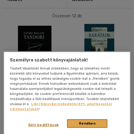
40 db / oldal
Összesen
12
db
Alkalmaz
Személyre szabott könyvajánlatok!
Tisztelt Vásárlónk! Annak érdekében, hogy az ízléséhez minél
közelebb álló könyveket tudjunk a figyelmébe ajánlani, arra kérjük,
hogy fogadja el az ehhez szükséges cookie-kat a „Rendben” gomb
Tandori
Barátaim, akik a besúgóim
megnyomásával. Ennek hiányában weboldalunk csak a weboldal
is voltak
használata szempontjából legszükségesebb cookie-kat telepíti a
Györe Balázs
-
Kőbányai
Györe Balázs
böngészőjébe, de cookie-preferenciáit később is bármikor
János
módosíthatja a Süti beállítások menüpontban. További részletekért
Könyv
E-könyv
olvassa el a
Libri Könyvkereskedelmi Kft. adatkezelési
tájékoztatóját
!
Árinformációk
Árinformációk
Rendben
Süti beállítások
Kiadói ár:
5 990 Ft
Online ár:
1 500 Ft