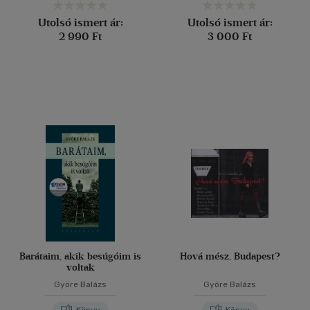
Utolsó ismert ár:
Utolsó ismert ár:
2 990 Ft
3 000 Ft
Barátaim, akik besúgóim is
Hová mész, Budapest?
voltak
Györe Balázs
Györe Balázs