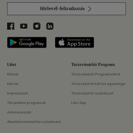
Hírlevél-feliratkozás
Libri a Facebookon
Libri a Youtube-on
Libri az Instagramon
Libri a LinkedInen
Libri applikáció Szerezd meg: Google P
Libri applikáció 
Libri
Törzsvásárlói Program
Rólunk
Törzsvásárlói Programunkról
Karrier
Törzsvásárlói Kártya egyenlege
Impresszum
Törzsvásárlói szabályzat
Társadalmi programok
Libri App
Adományozás
Akadálymentesítési nyilatkozat