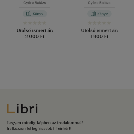
Györe Balázs
Györe Balázs
Könyv
Könyv
Utolsó ismert ár:
Utolsó ismert ár:
2 000 Ft
1 900 Ft
Libri
Legyen mindig képben az irodalommal!
Iratkozzon fel legfrissebb híreinkért!