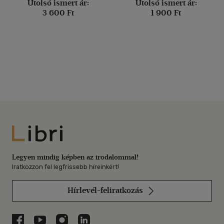
Utolsó ismert ár:
Utolsó ismert ár:
3 600 Ft
1 900 Ft
Libri
Legyen mindig képben az irodalommal!
Iratkozzon fel legfrissebb híreinkért!
Hírlevél-feliratkozás
Libri a Facebookon
Libri a Youtube-on
Libri az Instagramon
Libri a LinkedInen