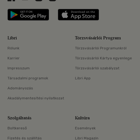
Libri applikáció Szerezd meg: Google P
Libri applikáció 
Libri
Törzsvásárlói Program
Rólunk
Törzsvásárlói Programunkról
Karrier
Törzsvásárlói Kártya egyenlege
Impresszum
Törzsvásárlói szabályzat
Társadalmi programok
Libri App
Adományozás
Akadálymentesítési nyilatkozat
Szolgáltatás
Kultúra
Boltkereső
Események
Fizetés és szállítás
Libri Magazin