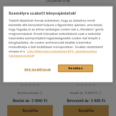
Összesen
8
db
40 db / oldal
Személyre szabott könyvajánlatok!
Tisztelt Vásárlónk! Annak érdekében, hogy az ízléséhez minél
közelebb álló könyveket tudjunk a figyelmébe ajánlani, arra kérjük,
Alkalmaz
hogy fogadja el az ehhez szükséges cookie-kat a „Rendben” gomb
megnyomásával. Ennek hiányában weboldalunk csak a weboldal
használata szempontjából legszükségesebb cookie-kat telepíti a
böngészőjébe, de cookie-preferenciáit később is bármikor
módosíthatja a Süti beállítások menüpontban. További részletekért
olvassa el a
Libri Könyvkereskedelmi Kft. adatkezelési
tájékoztatóját
!
A Vörös Pimpernel
Életem a Vörös
Pimpernellel
Orczy Emma Bárónő
Orczy Emma Bárónő
Rendben
Süti beállítások
Könyv
Könyv
Árinformációk
Kiadói ár:
4 290 Ft
Borító ár:
3 990 Ft
Bevezető ár:
3 861 Ft
Kosárba
Kosárba