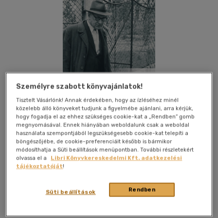
Személyre szabott könyvajánlatok!
Tisztelt Vásárlónk! Annak érdekében, hogy az ízléséhez minél
közelebb álló könyveket tudjunk a figyelmébe ajánlani, arra kérjük,
hogy fogadja el az ehhez szükséges cookie-kat a „Rendben” gomb
megnyomásával. Ennek hiányában weboldalunk csak a weboldal
használata szempontjából legszükségesebb cookie-kat telepíti a
böngészőjébe, de cookie-preferenciáit később is bármikor
módosíthatja a Süti beállítások menüpontban. További részletekért
olvassa el a
Libri Könyvkereskedelmi Kft. adatkezelési
tájékoztatóját
!
Kívánságlistához adom
Megosztom
Rendben
Süti beállítások
Kronosz Könyvkiadó Kft.
|
2026
|
magyar nyelvű
|
cérnafűzött, keménytáblás
|
1211 oldal