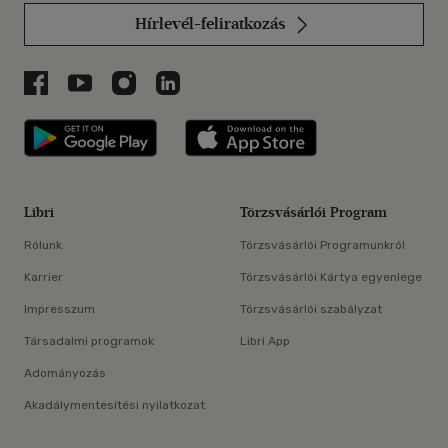
Hírlevél-feliratkozás
Libri a Facebookon
Libri a Youtube-on
Libri az Instagramon
Libri a LinkedInen
Libri applikáció Szerezd meg: Google P
Libri applikáció 
Libri
Törzsvásárlói Program
Rólunk
Törzsvásárlói Programunkról
Karrier
Törzsvásárlói Kártya egyenlege
Impresszum
Törzsvásárlói szabályzat
Társadalmi programok
Libri App
Adományozás
Akadálymentesítési nyilatkozat