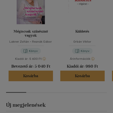
Mégiscsak színésznő
Küldetés
vagyok
Lakner Zoltán
-
Reznák Gábor
Orbán Viktor
Könyv
Könyv
Kiadói ár:
5 600 Ft
Árinformációk
Bevezető ár:
5 040 Ft
Kiadói ár:
980 Ft
Kosárba
Kosárba
Új megjelenések