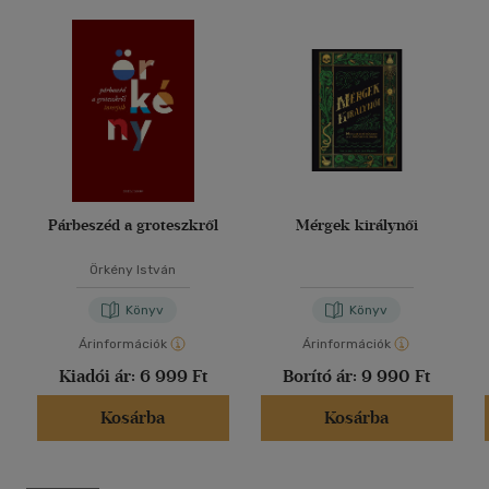
Párbeszéd a groteszkről
Mérgek királynői
Örkény István
Könyv
Könyv
Árinformációk
Árinformációk
Kiadói ár:
6 999 Ft
Borító ár:
9 990 Ft
Kosárba
Kosárba