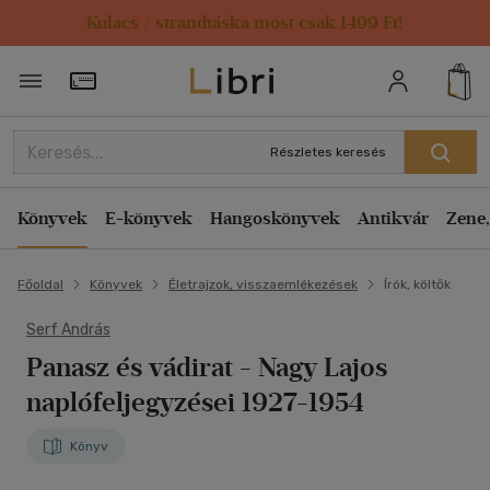
Kulacs / strandtáska most csak 1499 Ft!
Törzsvásárlói Kártya adatai
Részletes keresés
Könyvek
E-könyvek
Hangoskönyvek
Antikvár
Zene,
Főoldal
Könyvek
Életrajzok, visszaemlékezések
Írók, költők
Serf András
Panasz és vádirat
- Nagy Lajos
naplófeljegyzései 1927-1954
Könyv