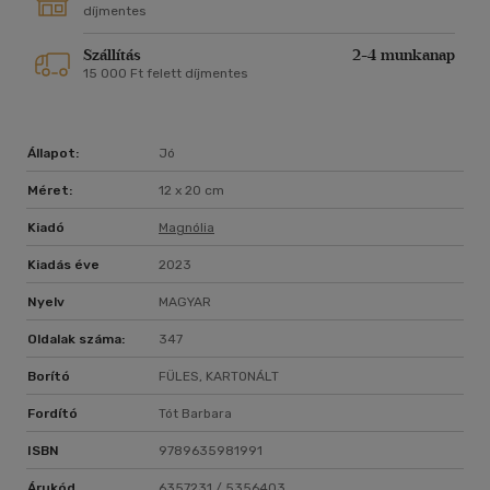
díjmentes
Szállítás
2-4 munkanap
15 000 Ft felett díjmentes
Állapot:
Jó
Méret:
12 x 20 cm
Kiadó
Magnólia
Kiadás éve
2023
Nyelv
MAGYAR
Oldalak száma:
347
Borító
FÜLES, KARTONÁLT
Fordító
Tót Barbara
ISBN
9789635981991
Árukód
6357231 / 5356403