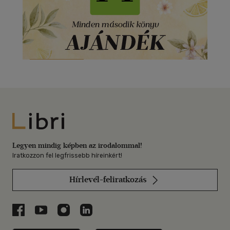
Libri
Legyen mindig képben az irodalommal!
Iratkozzon fel legfrissebb híreinkért!
Hírlevél-feliratkozás
Libri a Facebookon
Libri a Youtube-on
Libri az Instagramon
Libri a LinkedInen