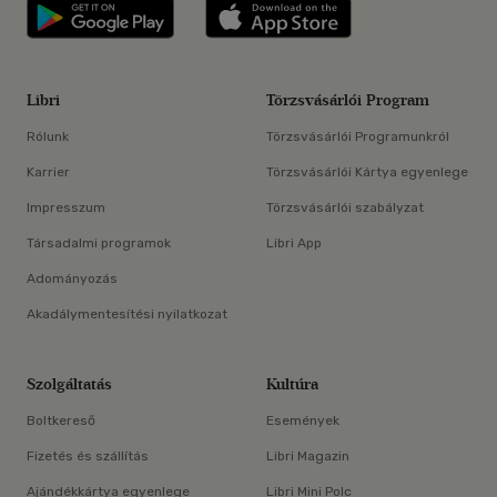
Libri applikáció Szerezd meg: Google P
Libri applikáció 
Libri
Törzsvásárlói Program
Rólunk
Törzsvásárlói Programunkról
Karrier
Törzsvásárlói Kártya egyenlege
Impresszum
Törzsvásárlói szabályzat
Társadalmi programok
Libri App
Adományozás
Akadálymentesítési nyilatkozat
Szolgáltatás
Kultúra
Boltkereső
Események
Fizetés és szállítás
Libri Magazin
Ajándékkártya egyenlege
Libri Mini Polc