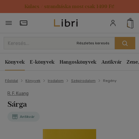
Kulacs / strandtáska most csak 1499 Ft!
Törzsvásárlói Kártya adatai
Részletes keresés
Könyvek
E-könyvek
Hangoskönyvek
Antikvár
Zene,
Főoldal
Könyvek
Irodalom
Szépirodalom
Regény
R. F. Kuang
Sárga
Antikvár