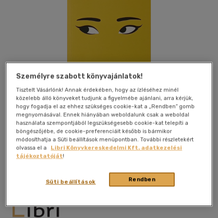
Személyre szabott könyvajánlatok!
Tisztelt Vásárlónk! Annak érdekében, hogy az ízléséhez minél
közelebb álló könyveket tudjunk a figyelmébe ajánlani, arra kérjük,
hogy fogadja el az ehhez szükséges cookie-kat a „Rendben” gomb
megnyomásával. Ennek hiányában weboldalunk csak a weboldal
használata szempontjából legszükségesebb cookie-kat telepíti a
böngészőjébe, de cookie-preferenciáit később is bármikor
módosíthatja a Süti beállítások menüpontban. További részletekért
olvassa el a
Libri Könyvkereskedelmi Kft. adatkezelési
Kívánságlistához adom
Megosztom
tájékoztatóját
!
Rendben
Süti beállítások
Magnólia
|
2023
|
magyar nyelvű
|
füles, kartonált
|
347 oldal