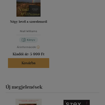
Négy levél a szerelemről
Niall Williams
Könyv
Árinformációk
Kiadói ár:
5 999 Ft
Kosárba
Új megjelenések