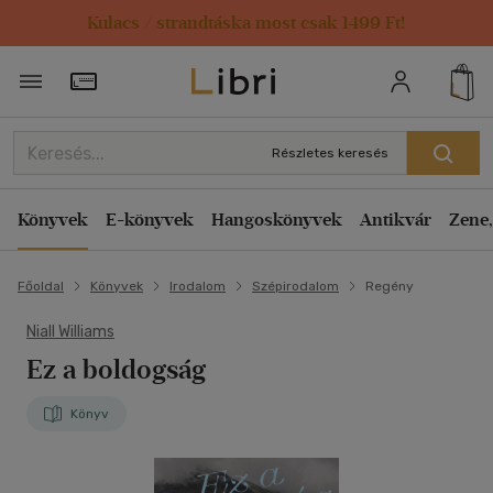
Kulacs / strandtáska most csak 1499 Ft!
Törzsvásárlói Kártya adatai
Részletes keresés
Könyvek
E-könyvek
Hangoskönyvek
Antikvár
Zene,
Főoldal
Könyvek
Irodalom
Szépirodalom
Regény
Niall Williams
Ez a boldogság
Könyv