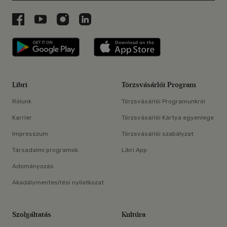
Libri a Facebookon
Libri a Youtube-on
Libri az Instagramon
Libri a LinkedInen
Libri applikáció Szerezd meg: Google P
Libri applikáció 
Libri
Törzsvásárlói Program
Rólunk
Törzsvásárlói Programunkról
Karrier
Törzsvásárlói Kártya egyenlege
Impresszum
Törzsvásárlói szabályzat
Társadalmi programok
Libri App
Adományozás
Akadálymentesítési nyilatkozat
Szolgáltatás
Kultúra