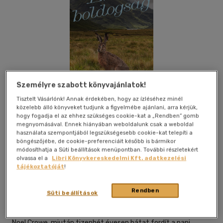
Személyre szabott könyvajánlatok!
Tisztelt Vásárlónk! Annak érdekében, hogy az ízléséhez minél
közelebb álló könyveket tudjunk a figyelmébe ajánlani, arra kérjük,
hogy fogadja el az ehhez szükséges cookie-kat a „Rendben” gomb
megnyomásával. Ennek hiányában weboldalunk csak a weboldal
használata szempontjából legszükségesebb cookie-kat telepíti a
böngészőjébe, de cookie-preferenciáit később is bármikor
módosíthatja a Süti beállítások menüpontban. További részletekért
Kívánságlistához adom
Megosztom
olvassa el a
Libri Könyvkereskedelmi Kft. adatkezelési
tájékoztatóját
!
Open Books
|
2026
|
magyar nyelvű
|
puhatáblás,
Rendben
Süti beállítások
ragasztókötött
|
527 oldal
Noel Crowe, miután tizenhét évesen hátat fordít a papi