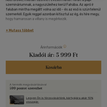
szemináriumnak, a nagyszüleihez kerül Fahába. Az apró ír
faluban mintha megállt volna az idő - és az eső is szüntelenül
szemerkél. Egyik reggel azonban kitisztul az ég, és híre megy,
hogy hamarosan a villany is megérkezik.
A változás első jeleivel együtt egy idegen is betoppan:
+ Mutass többet
Christy, a messziről érkezett villanyszerelő Noelékhez
költözik. A fiú nem tudja, miért, de azonnal érzi, hogy a sorsuk
összefonódott. Miközben ő a felnőtté válás bizonytalan útját
Árinformációk
járja, és fellángol benne a mindent elsöprő reménytelen
szerelem egy lány iránt, Christy múltjának lassan feltáruló
Kiadói ár:
5 999 Ft
titkai fiatalkori választottjának elárulásáról megismertetik
vele a szeretet és megbocsátás mélységeit.
Kosárba
Niall Williams regénye gyengéd iróniával és mély bölcsességgel
mesél hitről és kételyről, veszteségről és újrakezdésről,
miközben egy letűnő világ csendes szépségét idézi meg - egy
A termék megvásárlásával
közösségét, ahol a hétköznapi történések is különös
599 pontot szerezhet
jelentéssel telnek meg.
Legyen Ön is törzsvásárlónk, kártyájára akár 10%
visszajár.