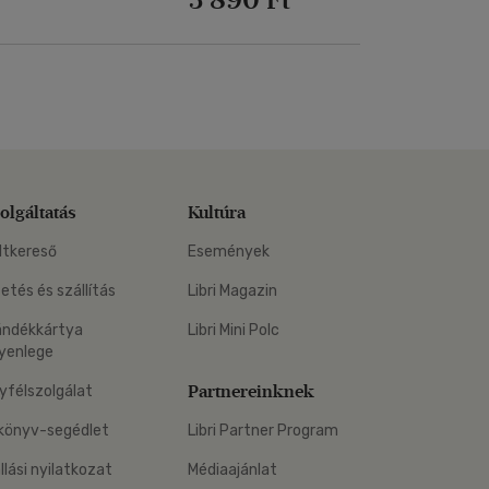
olgáltatás
Kultúra
ltkereső
Események
zetés és szállítás
Libri Magazin
ándékkártya
Libri Mini Polc
yenlege
Partnereinknek
yfélszolgálat
könyv-segédlet
Libri Partner Program
állási nyilatkozat
Médiaajánlat