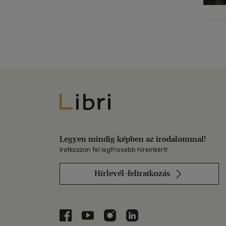
Libri
Legyen mindig képben az irodalommal!
Iratkozzon fel legfrissebb híreinkért!
Hírlevél-feliratkozás
Libri a Facebookon
Libri a Youtube-on
Libri az Instagramon
Libri a LinkedInen