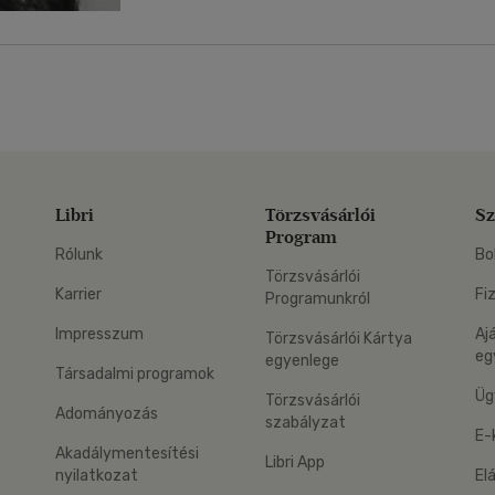
Libri
Törzsvásárlói
Sz
Program
Rólunk
Bo
Törzsvásárlói
Karrier
Fi
Programunkról
Impresszum
Aj
Törzsvásárlói Kártya
eg
egyenlege
Társadalmi programok
Üg
Törzsvásárlói
Adományozás
szabályzat
E-
Akadálymentesítési
Libri App
nyilatkozat
El