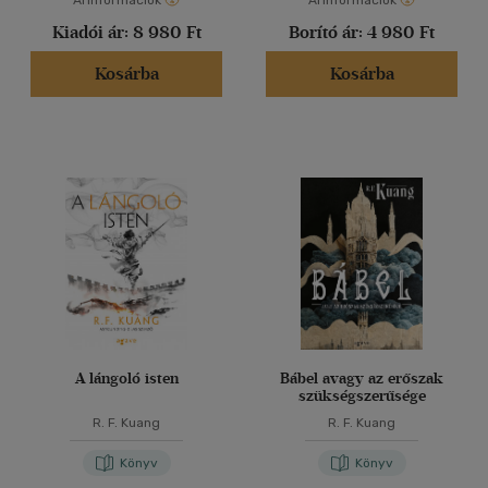
Árinformációk
Árinformációk
Kiadói ár:
8 980 Ft
Borító ár:
4 980 Ft
Kosárba
Kosárba
A lángoló isten
Bábel avagy az erőszak
szükségszerűsége
R. F. Kuang
R. F. Kuang
Könyv
Könyv