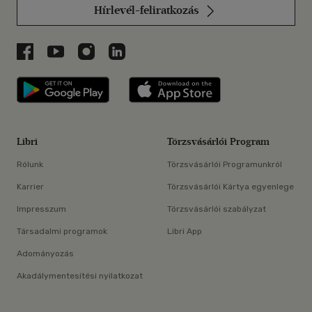
Hírlevél-feliratkozás
Libri a Facebookon
Libri a Youtube-on
Libri az Instagramon
Libri a LinkedInen
Libri applikáció Szerezd meg: Google P
Libri applikáció 
Libri
Törzsvásárlói Program
Rólunk
Törzsvásárlói Programunkról
Karrier
Törzsvásárlói Kártya egyenlege
Impresszum
Törzsvásárlói szabályzat
Társadalmi programok
Libri App
Adományozás
Akadálymentesítési nyilatkozat