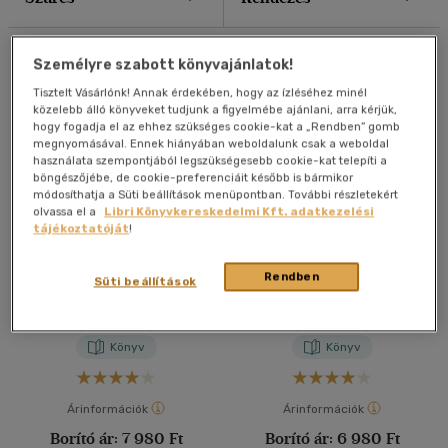
40 db / oldal
Összesen
7
db
Személyre szabott könyvajánlatok!
Tisztelt Vásárlónk! Annak érdekében, hogy az ízléséhez minél
Alkalmaz
közelebb álló könyveket tudjunk a figyelmébe ajánlani, arra kérjük,
hogy fogadja el az ehhez szükséges cookie-kat a „Rendben” gomb
megnyomásával. Ennek hiányában weboldalunk csak a weboldal
használata szempontjából legszükségesebb cookie-kat telepíti a
böngészőjébe, de cookie-preferenciáit később is bármikor
módosíthatja a Süti beállítások menüpontban. További részletekért
olvassa el a
Libri Könyvkereskedelmi Kft. adatkezelési
tájékoztatóját
!
Sárkányköztársaság
Mákháború
Rendben
Süti beállítások
R. F. Kuang
R. F. Kuang
Könyv
Könyv
Árinformációk
Árinformációk
Borító ár:
7 980 Ft
Borító ár:
6 980 Ft