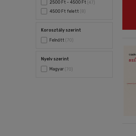
2500 Ft - 4500 Ft
(47)
4500 Ft felett
(8)
Korosztály szerint
Felnőtt
(70)
Nyelv szerint
Magyar
(70)