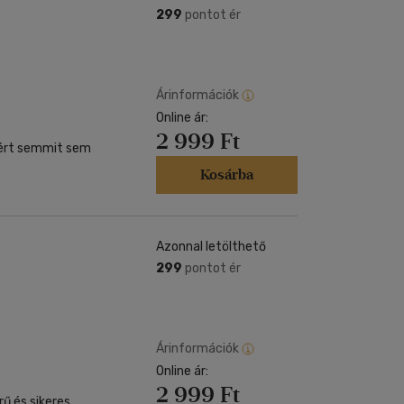
299
pontot ér
Árinformációk
Online ár:
2 999 Ft
zért semmit sem
Kosárba
Azonnal letölthető
299
pontot ér
Árinformációk
Online ár:
2 999 Ft
rű és sikeres