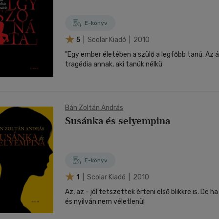
E-könyv
5
| Scolar Kiadó | 2010
"Egy ember életében a szülő a legfőbb tanú. Az
tragédia annak, aki tanúk nélkü
Bán Zoltán András
Susánka és selyempina
E-könyv
1
| Scolar Kiadó | 2010
Az, az - jól tetszettek érteni első blikkre is. De h
és nyilván nem véletlenül