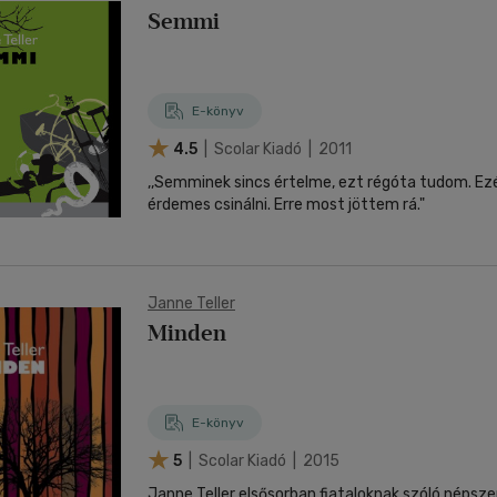
Semmi
E-könyv
4.5
| Scolar Kiadó | 2011
,,Semminek sincs értelme, ezt régóta tudom. E
érdemes csinálni. Erre most jöttem rá."
Janne Teller
Minden
E-könyv
5
| Scolar Kiadó | 2015
Janne Teller elsősorban fiataloknak szóló népsze