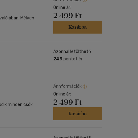
Online ár:
2 499 Ft
 valójában. Mélyen
Kosárba
Azonnal letölthető
249
pontot ér
Árinformációk
Online ár:
2 499 Ft
ődik minden csók
Kosárba