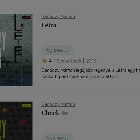
Gerlóczy Márton
Létra
E-könyv
4
| Scolar Kiadó | 2013
Gerlóczy Márton legújabb regénye, a Létra egy há
szakadt pesti bérházról, amit a 30-as
Gerlóczy Márton
Check-in
E-könyv