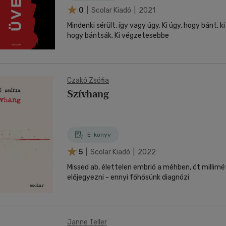
0
| Scolar Kiadó | 2021
Mindenki sérült, így vagy úgy. Ki úgy, hogy bánt, k
hogy bántsák. Ki végzetesebbe
Czakó Zsófia
Szívhang
E-könyv
5
| Scolar Kiadó | 2022
Missed ab, élettelen embrió a méhben, öt millimé
előjegyezni - ennyi főhősünk diagnózi
Janne Teller