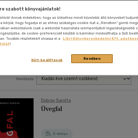
nyelvű
Egyéb áru,
jaink, bulvár, politika
jaink, bulvár, politika
Sport, természetjárás
Ismeretterjesztő
Nyelvkönyv, szótár, idegen nyelvű
Hangzóanyag
Történelem
Szatíra
Történelem
Térkép
Történele
e szabott könyvajánlatok!
szolgáltatás
Pénz, gazdaság, üzleti élet
lvkönyv, szótár, idegen nyelvű
lvkönyv, szótár, idegen nyelvű
Számítástechnika, internet
Játékfilm
Pénz, gazdaság, üzleti élet
Papír, írószer
Tudomány és Természet
Színház
Tudomány és Természet
Naptár
Tudomány 
sárlónk! Annak érdekében, hogy az ízléséhez minél közelebb álló könyveket tudjun
E-hangoskön
Sport, természetjárás
rra kérjük, hogy fogadja el az ehhez szükséges cookie-kat a „Rendben” gomb me
Kaland
Természetfilm
Kártya
Utazás
yában weboldalunk csak a weboldal használata szempontjából legszükségesebb c
Társasjátéko
böngészőjébe, de cookie-preferenciáit később is bármikor módosíthatja a Süti beáll
Kötelező
Thriller,Pszicho-
. További részletekért olvassa el a
Libri Könyvkereskedelmi Kft. adatkeze
Kreatív játék
olvasmányok-
thriller
tóját
!
filmfeld.
Történelmi
Krimi
Rendben
Tv-sorozatok
Süti beállítások
Misztikus
Rendezés
Dobray Sarolta
Üvegfal
E-könyv