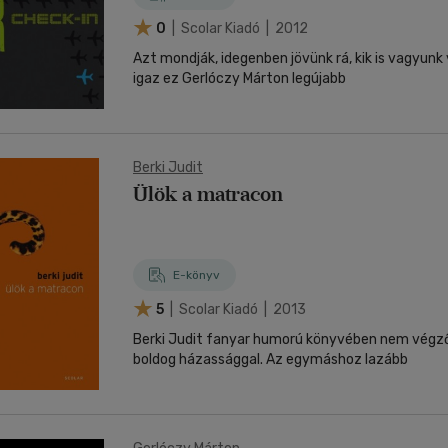
0
| Scolar Kiadó | 2012
Azt mondják, idegenben jövünk rá, kik is vagyunk
igaz ez Gerlóczy Márton legújabb
Berki Judit
Ülök a matracon
E-könyv
5
| Scolar Kiadó | 2013
Berki Judit fanyar humorú könyvében nem végz
boldog házassággal. Az egymáshoz lazább