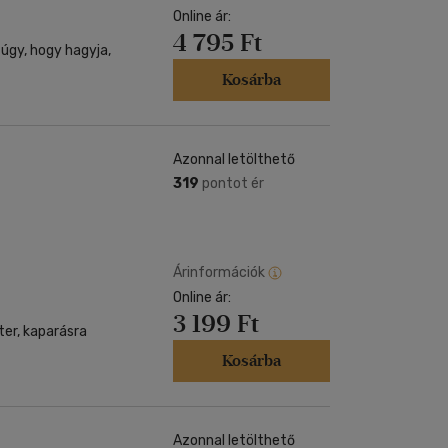
Online ár:
4 795 Ft
i úgy, hogy hagyja,
Kosárba
Azonnal letölthető
319
pontot ér
Árinformációk
Online ár:
3 199 Ft
ter, kaparásra
Kosárba
Azonnal letölthető