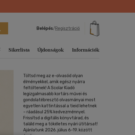
Belépés
/
Regisztráció
ő
Sikerlista
Újdonságok
Információk
Ajándék
Sikerlisták
Töltsd meg az e-olvasód olyan
ág
echnika,
Tankönyvek, segédkönyvek
Útifilm
Sport, természetjárás
Fejlesztő
élményekkel, amik egész nyárra
Utazás
Utazás
Vallás, mitológia
Ajándékkártyák
Heti sikerlista
játékok
feltöltenek! A Scolar Kiadó
Társ. tudományok
Vígjáték
Tankönyvek, segédkönyvek
Vallás, mitológia
Vallás, mitológia
Egyéb áru,
Aktuális
legizgalmasabb kortárs művei és
zeneelmélet
Könyves
szolgáltatás
gondolatébresztő olvasmányai most
Történelem
Western
Társ. tudományok
Előrendelhető
kiegészítők
egyetlen kattintással a tieid lehetnek
s
k,
Folyóirat, újság
Tudomány és Természet
Zene, musical
Történelem
E-könyv
– ráadásul 25% kedvezménnyel.
vek
Földgömb
sikerlista
Frissítsd a digitális könyvtárad, és
Utazás
Tudomány és Természet
ományok
találd meg a tökéletes nyári útitársat!
Játék
Vallás, mitológia
Utazás
Ajánlatunk 2026. július 6-19. között