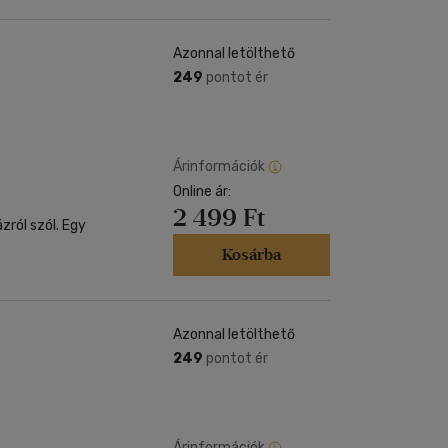
Azonnal letölthető
249
pontot ér
Árinformációk
Online ár:
2 499 Ft
zról szól. Egy
Kosárba
Azonnal letölthető
249
pontot ér
Árinformációk