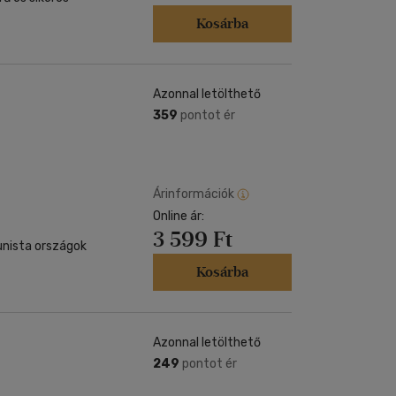
Kosárba
Azonnal letölthető
359
pontot ér
Árinformációk
Online ár:
3 599 Ft
unista országok
Kosárba
Azonnal letölthető
249
pontot ér