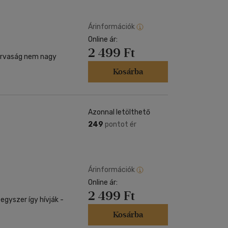
Árinformációk
Online ár:
2 499 Ft
 árvaság nem nagy
Kosárba
Azonnal letölthető
249
pontot ér
Árinformációk
Online ár:
2 499 Ft
a egyszer így hívják -
Kosárba