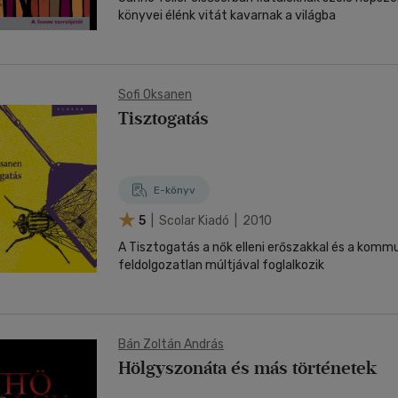
könyvei élénk vitát kavarnak a világba
Sofi Oksanen
Tisztogatás
E-könyv
5
| Scolar Kiadó | 2010
A Tisztogatás a nők elleni erőszakkal és a komm
feldolgozatlan múltjával foglalkozik
Bán Zoltán András
Hölgyszonáta és más történetek