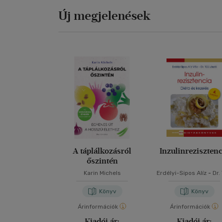
Új megjelenések
A táplálkozásról
Inzulinrezisztenc
őszintén
Karin Michels
Erdélyi-Sipos Alíz
-
Dr.
László
Könyv
Könyv
Árinformációk
Árinformációk
Kiadói ár:
Kiadói ár: