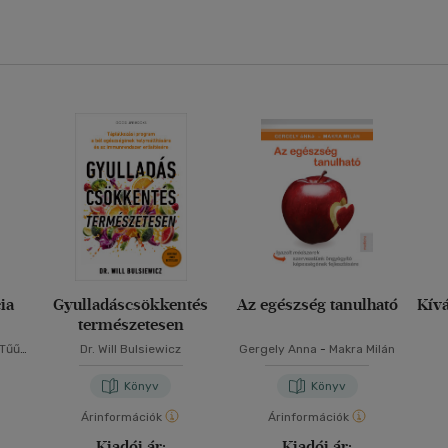
ia
Gyulladáscsökkentés
Az egészség tanulható
Kív
természetesen
 Tűű
Dr. Will Bulsiewicz
Gergely Anna
-
Makra Milán
Könyv
Könyv
Árinformációk
Árinformációk
Kiadói ár:
Kiadói ár: