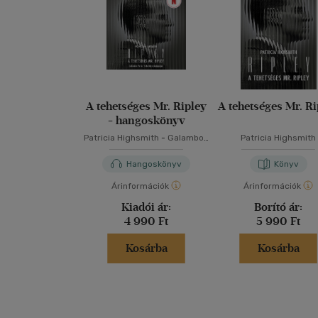
A tehetséges Mr. Ripley
A tehetséges Mr. Ri
- hangoskönyv
Patricia Highsmith
-
Galambos
Patricia Highsmith
Péter (Galamb)
Hangoskönyv
Könyv
Árinformációk
Árinformációk
Kiadói ár:
Borító ár:
4 990 Ft
5 990 Ft
Kosárba
Kosárba