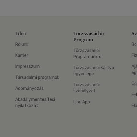
Libri
Törzsvásárlói
Sz
Program
Rólunk
Bo
Törzsvásárlói
Karrier
Fi
Programunkról
Impresszum
Aj
Törzsvásárlói Kártya
eg
egyenlege
Társadalmi programok
Üg
Törzsvásárlói
Adományozás
szabályzat
E-
Akadálymentesítési
Libri App
nyilatkozat
El
eg: Google Play
 applikáció Letölthető az App Store-ból