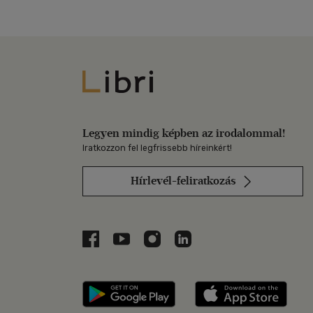
Libri
Legyen mindig képben az irodalommal!
Iratkozzon fel legfrissebb híreinkért!
Hírlevél-feliratkozás
Libri a Facebookon
Libri a Youtube-on
Libri az Instagramon
Libri a LinkedInen
Libri applikáció Szerezd m
Libri