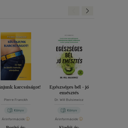
Hátra
Előre
ánjunk karcsúságot!
Egészséges bél - jó
Cukorbeteg
emésztés
diétáskönyv
receptt
Pierre Franckh
Dr. Will Bulsiewicz
Dr. Fövényi J
Gyurcsáné Kond
Könyv
Könyv
Kön
Árinformációk
Árinformációk
Árinformáci
Borító ár:
Kiadói ár:
Kiadói 