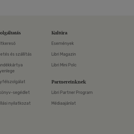
olgáltatás
Kultúra
ltkereső
Események
zetés és szállítás
Libri Magazin
ándékkártya
Libri Mini Polc
yenlege
Partnereinknek
yfélszolgálat
könyv-segédlet
Libri Partner Program
állási nyilatkozat
Médiaajánlat