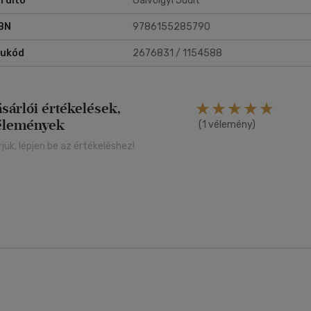
rdító
Gálvölgyi Judit
BN
9786155285790
rukód
2676831 / 1154588
ásárlói értékelések,
élemények
(1 vélemény)
rjük, lépjen be az értékeléshez!