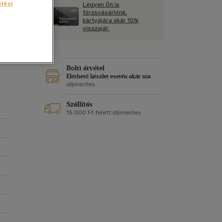
Kártya
lési
Legyen Ön is
Vallás, mitológia
m
törzsvásárlónk,
t.
Képeslap
kártyájára akár 10%
és Természet
visszajár.
yv
Naptár
k
Papír, írószer
att
ok
Bolti átvétel
 az
Elérhető készlet esetén akár ma
díjmentes
 a
Szállítás
15 000 Ft felett díjmentes
-