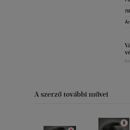
Fo
IS
Á
V
v
Ké
A szerző további művei