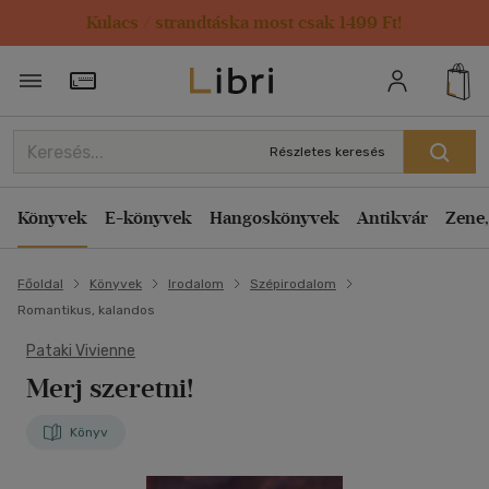
Kulacs / strandtáska most csak 1499 Ft!
Törzsvásárlói Kártya adatai
Részletes keresés
Könyvek
E-könyvek
Hangoskönyvek
Antikvár
Zene,
Főoldal
Könyvek
Irodalom
Szépirodalom
Romantikus, kalandos
Pataki Vivienne
Merj szeretni!
Könyv