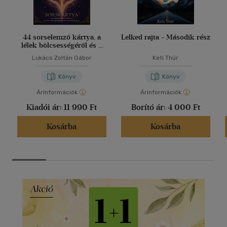
44 sorselemző kártya, a
Lelked rajta - Második rész
lélek bölcsességéről és a
harmóniáról
Lukács Zoltán Gábor
Keti Thür
Könyv
Könyv
Árinformációk
Árinformációk
Kiadói ár:
11 990 Ft
Borító ár:
4 000 Ft
Kosárba
Kosárba