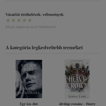
Vásárlói értékelések, vélemények
Kérjük, lépjen be az értékeléshez!
A kategória legkedveltebb termékei
Egy kis élet
Alvilági románc - Heavy