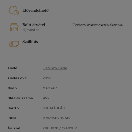
Előrendelhető
Bolti átvétel
Elérhető készlet esetén akár ma
díjmentes
Szállítás
Kiadó
Első Szó Kiadó
Kiadás éve
2026
Nyelv
MAGYAR
Oldalak száma:
492
Borító
PUHATÁBLÁS
ISBN
9786158285742
Árukód
2808078 / 1240289