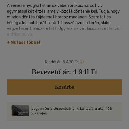
Anneliese nyughatatlan szívében örökös, harcot vív
egymással két érzés, amely között döntenie kell. Tudja, hogy
minden döntés fájdalmat hordoz magában. Szeretet és
hűség a legjobb barátja iránt, bosszú azon a férfin, akibe
végzetesen beleszeretett. Úgy érzi szívét lassan szétfeszíti
a titkok súlya.
De vajon lehet-e egyszerre hűséges és vágyakozó a szív?
+ Mutass többet
Hogyan dönthet úgy, hogy közben ne veszítse el önmagát a
kötelesség és a szerelem között?
Ez a történet a szív vívódásairól, a döntések és titkok
Kiadói ár:
5 490 Ft
súlyáról, a tiltott szerelemről, a barátság erejéről, és a
reményről szól.
Bevezető ár:
4 941 Ft
A történet megtanítja, hogy a legnagyobb bátorság az, ha a
szívünket követjük, még akkor is, ha ez a legnehezebb út.
Kosárba
Legyen Ön is törzsvásárlónk, kártyájára akár 10%
visszajár.