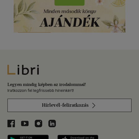
Libri
Legyen mindig képben az irodalommal!
Iratkozzon fel legfrissebb híreinkért!
Hírlevél-feliratkozás
Libri a Facebookon
Libri a Youtube-on
Libri az Instagramon
Libri a LinkedInen
Libri applikáció Szerezd meg: Google P
Libri applikáció 