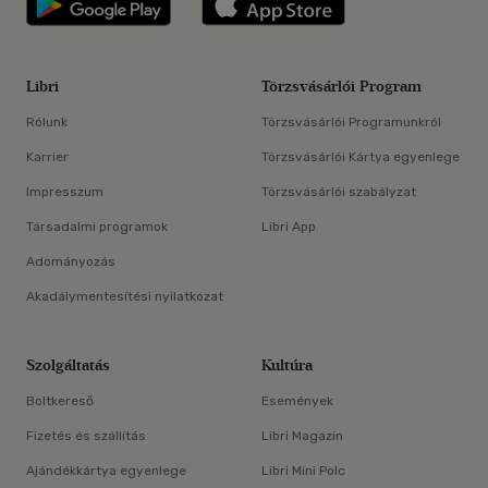
Libri
Törzsvásárlói Program
Rólunk
Törzsvásárlói Programunkról
Karrier
Törzsvásárlói Kártya egyenlege
Impresszum
Törzsvásárlói szabályzat
Társadalmi programok
Libri App
Adományozás
Akadálymentesítési nyilatkozat
Szolgáltatás
Kultúra
Boltkereső
Események
Fizetés és szállítás
Libri Magazin
Ajándékkártya egyenlege
Libri Mini Polc