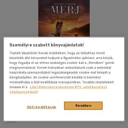
Személyre szabott könyvajánlatok!
Tisztelt Vásárlónk! Annak érdekében, hogy az ízléséhez minél
közelebb álló könyveket tudjunk a figyelmébe ajánlani, arra kérjük,
hogy fogadja el az ehhez szükséges cookie-kat a „Rendben” gomb
megnyomásával. Ennek hiányában weboldalunk csak a weboldal
használata szempontjából legszükségesebb cookie-kat telepíti a
böngészőjébe, de cookie-preferenciáit később is bármikor
módosíthatja a Süti beállítások menüpontban. További részletekért
olvassa el a
Libri Könyvkereskedelmi Kft. adatkezelési
tájékoztatóját
!
Kívánságlistához adom
Megosztom
Rendben
Süti beállítások
Első Szó Kiadó
|
2026
|
magyar nyelvű
|
puhatáblás
|
492
oldal