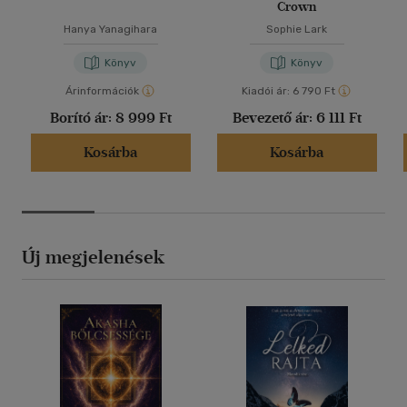
Crown
Hanya Yanagihara
Sophie Lark
Könyv
Könyv
Árinformációk
Kiadói ár:
6 790 Ft
Borító ár:
8 999 Ft
Bevezető ár:
6 111 Ft
Kosárba
Kosárba
Új megjelenések