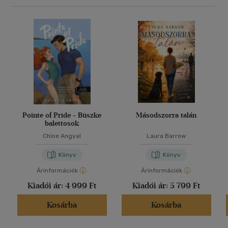
Pointe of Pride - Büszke
Másodszorra talán
balettosok
Chloe Angyal
Laura Barrow
Könyv
Könyv
Árinformációk
Árinformációk
Kiadói ár:
4 999 Ft
Kiadói ár:
5 799 Ft
Kosárba
Kosárba