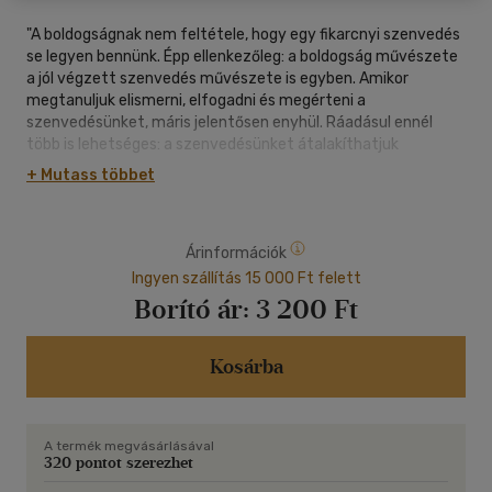
"A boldogságnak nem feltétele, hogy egy fikarcnyi szenvedés
se legyen bennünk. Épp ellenkezőleg: a boldogság művészete
a jól végzett szenvedés művészete is egyben. Amikor
megtanuljuk elismerni, elfogadni és megérteni a
szenvedésünket, máris jelentősen enyhül. Ráadásul ennél
több is lehetséges: a szenvedésünket átalakíthatjuk
megértéssé, együtt érzéssé és örömmé önmagunk és mások
+ Mutass többet
javára." Thich Nhat Hanh szerint rossz megoldást választunk,
ha a szenvedés elől, legyen szó akár a sajátunkról, akár
másokéról, elmenekülni próbálunk, például a fogyasztói
Árinformációk
társadalom által kínált pótmegoldások igénybevételével. A jó
irány az, hogy szembenézünk a szenvedéssel, a mélyére
Ingyen szállítás 15 000 Ft felett
tekintünk, és végül boldogsággá alakítjuk. A kötet nagyobbik
Borító ár:
3 200 Ft
felében egyszerű, mindennapi életünkben is könnyen
végezhető gyakorlatokat mutat be, amelyek hatékonyan
segítik ezt a folyamatot. A rá jellemző tisztánlátással és
Kosárba
nemes egyszerűségg el segít felismerni a bennünk és
körülöttünk lévő csodákat, amelyeket egyébként hajlamosak
lennénk természetesnek venni.
A termék megvásárlásával
320 pontot szerezhet