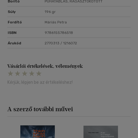
Borító
PUHATÁBLÁS, RAGASZTÓKÖTÖTT
Súly
196 gr
Fordító
Máriás Petra
ISBN
9786155786518
Árukód
2770313 / 1216072
Vásárlói értékelések, vélemények
Kérjük, lépjen be az értékeléshez!
A szerző további művei