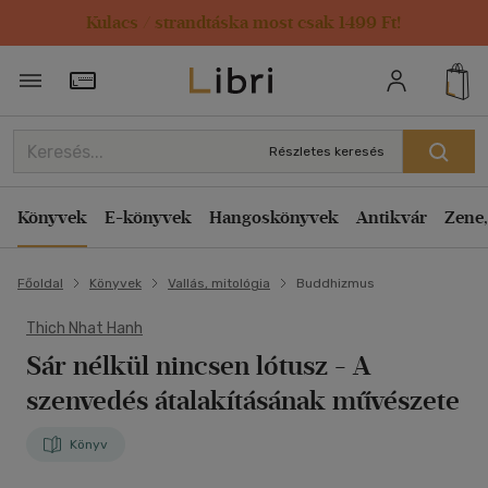
Kulacs / strandtáska most csak 1499 Ft!
Törzsvásárlói Kártya adatai
Részletes keresés
Könyvek
E-könyvek
Hangoskönyvek
Antikvár
Zene,
Főoldal
Könyvek
Vallás, mitológia
Buddhizmus
Thich Nhat Hanh
Sár nélkül nincsen lótusz
- A
szenvedés átalakításának művészete
Könyv