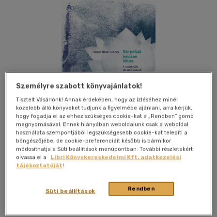
Személyre szabott könyvajánlatok!
Tisztelt Vásárlónk! Annak érdekében, hogy az ízléséhez minél
közelebb álló könyveket tudjunk a figyelmébe ajánlani, arra kérjük,
hogy fogadja el az ehhez szükséges cookie-kat a „Rendben” gomb
megnyomásával. Ennek hiányában weboldalunk csak a weboldal
használata szempontjából legszükségesebb cookie-kat telepíti a
böngészőjébe, de cookie-preferenciáit később is bármikor
módosíthatja a Süti beállítások menüpontban. További részletekért
olvassa el a
Libri Könyvkereskedelmi Kft. adatkezelési
tájékoztatóját
!
Kívánságlistához adom
Megosztom
Rendben
Süti beállítások
Ursus Libris
|
2023
|
magyar nyelvű
|
puhatáblás,
ragasztókötött
|
123 oldal