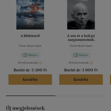
A félelemről
A zen és a bolygó
megmentésének
művészete
Thich Nhat Hanh
Thich Nhat Hanh
Könyv
Könyv
Árinformációk
Árinformációk
Borító ár:
3 500 Ft
Borító ár:
3 900 Ft
Kosárba
Kosárba
Új megjelenések