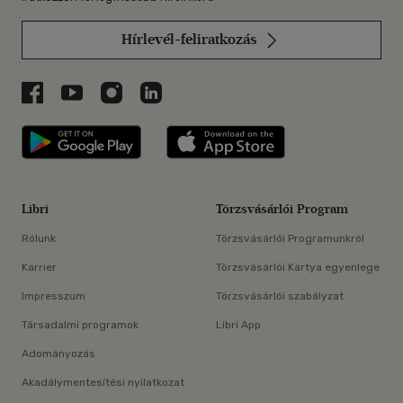
Hírlevél-feliratkozás
Libri a Facebookon
Libri a Youtube-on
Libri az Instagramon
Libri a LinkedInen
Libri applikáció Szerezd meg: Google P
Libri applikáció 
Libri
Törzsvásárlói Program
Rólunk
Törzsvásárlói Programunkról
Karrier
Törzsvásárlói Kártya egyenlege
Impresszum
Törzsvásárlói szabályzat
Társadalmi programok
Libri App
Adományozás
Akadálymentesítési nyilatkozat