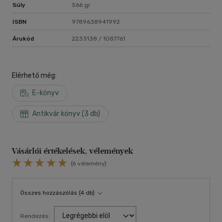
Súly
566 gr
ISBN
9789638941992
Árukód
2233138 / 1087761
Elérhető még:
E-könyv
Antikvár könyv (3 db)
Vásárlói értékelések, vélemények
(6 vélemény)
Összes hozzászólás (4 db)
Rendezés: