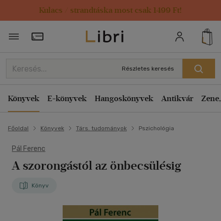
Kulacs / strandtáska most csak 1499 Ft!
Törzsvásárlói Kártya adatai
Részletes keresés
Könyvek
E-könyvek
Hangoskönyvek
Antikvár
Zene,
Főoldal
Könyvek
Társ. tudományok
Pszichológia
Pál Ferenc
A szorongástól az önbecsülésig
Könyv