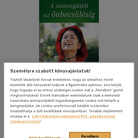
Személyre szabott könyvajánlatok!
Tisztelt Vásárlónk! Annak érdekében, hogy az ízléséhez minél
közelebb álló könyveket tudjunk a figyelmébe ajánlani, arra kérjük,
hogy fogadja el az ehhez szükséges cookie-kat a „Rendben” gomb
megnyomásával. Ennek hiányában weboldalunk csak a weboldal
Kívánságlistához adom
Megosztom
használata szempontjából legszükségesebb cookie-kat telepíti a
böngészőjébe, de cookie-preferenciáit később is bármikor
(6 vélemény)
módosíthatja a Süti beállítások menüpontban. További részletekért
olvassa el a
Libri Könyvkereskedelmi Kft. adatkezelési
Kulcslyuk Kiadó Kft.
|
2012
|
magyar nyelvű
|
puhatáblás,
tájékoztatóját
!
ragasztókötött
|
477 oldal
Rendben
Süti beállítások