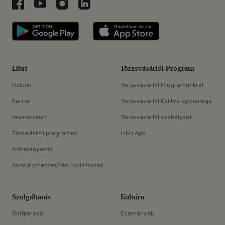
Libri a Facebookon
Libri a Youtube-on
Libri az Instagramon
Libri a LinkedInen
Libri applikáció Szerezd meg: Google P
Libri applikáció 
Libri
Törzsvásárlói Program
Rólunk
Törzsvásárlói Programunkról
Karrier
Törzsvásárlói Kártya egyenlege
Impresszum
Törzsvásárlói szabályzat
Társadalmi programok
Libri App
Adományozás
Akadálymentesítési nyilatkozat
Szolgáltatás
Kultúra
Boltkereső
Események