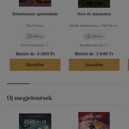
Természetes spiritualitás
Sors és önismeret
Pál Ferenc
Kádár Annamária
-
Pál Ferenc
-
Popper Péter
-
Ranschburg
Jenő
Könyv
Könyv
Árinformációk
Árinformációk
Borító ár:
4 500 Ft
Borító ár:
2 940 Ft
Kosárba
Kosárba
Új megjelenések