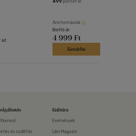
Kártya
499
pontot ér
Vallás, mitológia
m
Képeslap
és Természet
yv
Naptár
Árinformációk
k
Borító ár:
Papír, írószer
4 999 Ft
ok
r az
Kosárba
olgáltatás
Kultúra
ltkereső
Események
zetés és szállítás
Libri Magazin