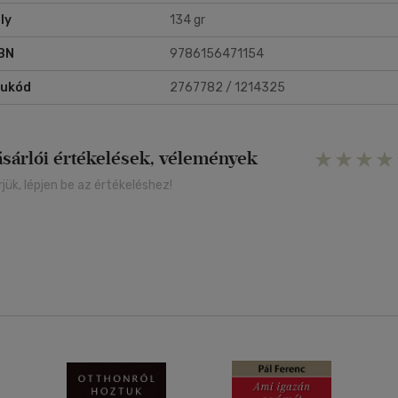
ly
134 gr
BN
9786156471154
rukód
2767782 / 1214325
ásárlói értékelések, vélemények
rjük, lépjen be az értékeléshez!