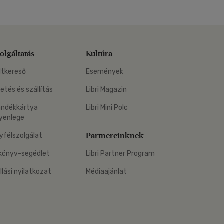
olgáltatás
Kultúra
ltkereső
Események
zetés és szállítás
Libri Magazin
ándékkártya
Libri Mini Polc
yenlege
Partnereinknek
yfélszolgálat
könyv-segédlet
Libri Partner Program
állási nyilatkozat
Médiaajánlat