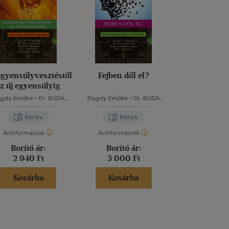
egyensúlyvesztéstől
Fejben dől el?
A magányt
z új egyensúlyig
összetarto
gdy Emőke
-
Dr. BUDA
Bagdy Emőke
-
Dr. BUDA
Pál Fere
SZLÓ
-
Koltai Mária
-
Pál
LÁSZLÓ
-
Kádár Annamária
-
erenc
-
Szondy Máté
Pál Ferenc
Könyv
Könyv
Kön
Árinformációk
Árinformációk
Árinformáci
Borító ár:
Borító ár:
Borító 
2 940 Ft
3 000 Ft
4 280 
Kosárba
Kosárba
Kosár