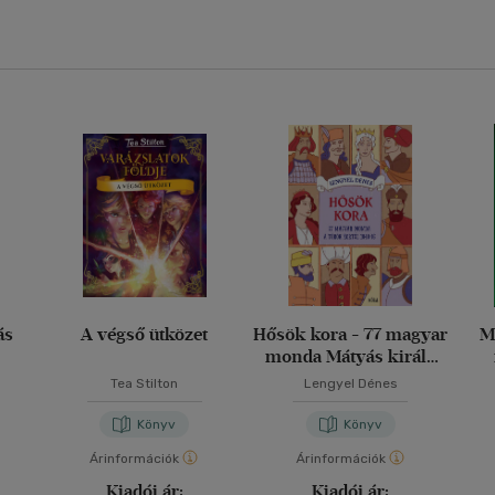
ás
A végső ütközet
Hősök kora - 77 magyar
M
monda Mátyás király
korától 1848-ig
Tea Stilton
Lengyel Dénes
Könyv
Könyv
Árinformációk
Árinformációk
Kiadói ár:
Kiadói ár: