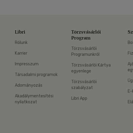
Libri
Törzsvásárlói
Sz
Program
Rólunk
Bo
Törzsvásárlói
Karrier
Fi
Programunkról
Impresszum
Aj
Törzsvásárlói Kártya
eg
egyenlege
Társadalmi programok
Üg
Törzsvásárlói
Adományozás
szabályzat
E-
Akadálymentesítési
Libri App
nyilatkozat
El
eg: Google Play
 applikáció Letölthető az App Store-ból