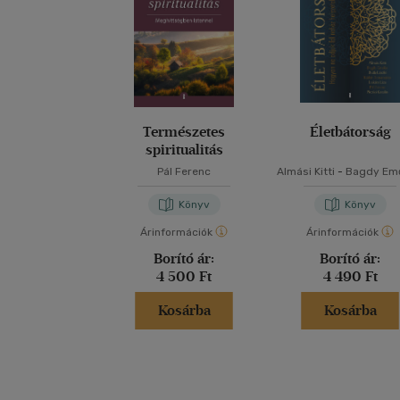
Természetes
Életbátorság
spiritualitás
Pál Ferenc
Almási Kitti
-
Bagdy Em
Dr. BUDA LÁSZLÓ
-
Ká
Annamária
-
Lukács Liz
Könyv
Könyv
Ferenc
-
Piczkó Katal
Árinformációk
Árinformációk
Borító ár:
Borító ár:
4 500 Ft
4 490 Ft
Kosárba
Kosárba