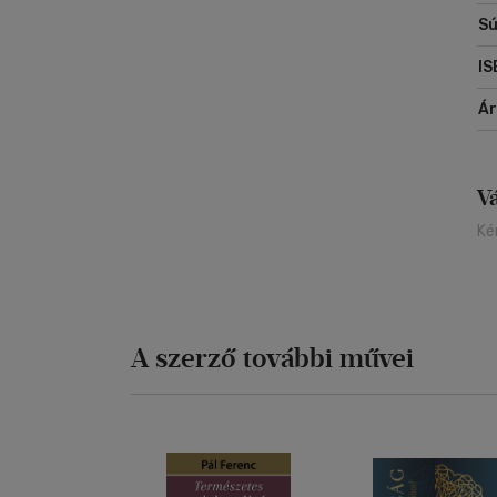
Sú
IS
Á
V
Ké
A szerző további művei