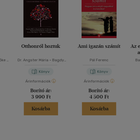
Otthonról hoztuk
Ami igazán számít
Az 
a
őke
-
Dr. Angster Mária
-
Bagdy
Pál Ferenc
Ba
dár
Emőke
-
F. Várkonyi Zsuzsa
-
LÁ
a
-
Pál
Kozma-Vízkeleti Dániel
-
F
Könyv
Könyv
in
Lukács Liza
-
Orvos-Tóth
Noémi
-
Pál Ferenc
-
Popper
Árinformációk
Árinformációk
Péter
-
Gutman Bea
Borító ár:
Borító ár:
3 990 Ft
4 500 Ft
Kosárba
Kosárba