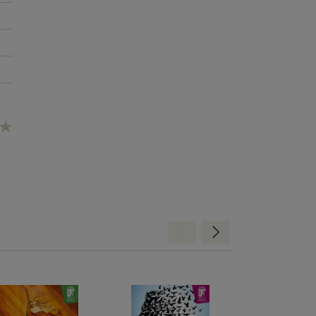
Hátra
Előre