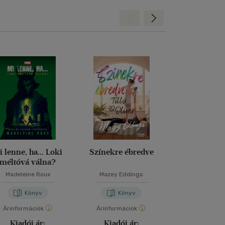
Hátra
Előre
i lenne, ha... Loki
Színekre ébredve
Nightmore - 
méltóvá válna?
legvérfagyaszt
Madeleine Roux
Mazey Eddings
Vanessa Wa
Könyv
Könyv
Kön
Árinformációk
Árinformációk
Árinformáci
Kiadói ár:
Kiadói ár:
Kiadói 