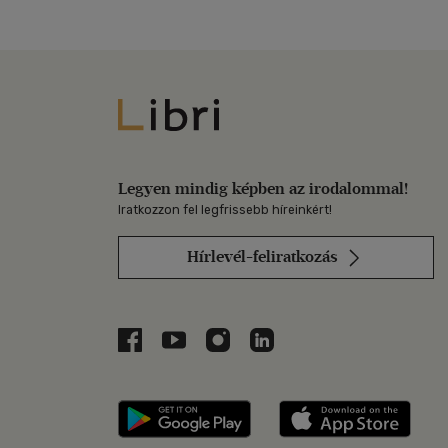
Libri
Legyen mindig képben az irodalommal!
Iratkozzon fel legfrissebb híreinkért!
Hírlevél-feliratkozás
Libri a Facebookon
Libri a Youtube-on
Libri az Instagramon
Libri a LinkedInen
Libri applikáció Szerezd m
Libri