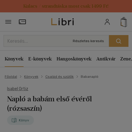
Kulacs / strandtáska most csak 1499 Ft!
Törzsvásárlói Kártya adatai
Részletes keresés
Könyvek
E-könyvek
Hangoskönyvek
Antikvár
Zene,
Főoldal
Könyvek
Család és szülők
Babanapló
Isabel Ortiz
Napló a babám első évéről
(rózsaszín)
Könyv