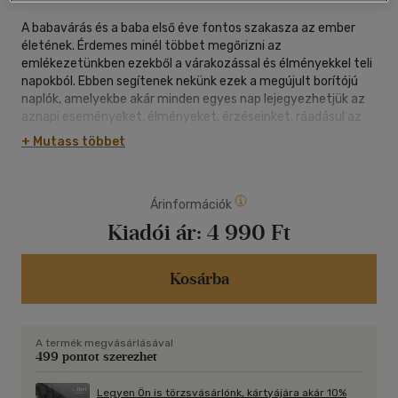
A babavárás és a baba első éve fontos szakasza az ember
életének. Érdemes minél többet megőrizni az
emlékezetünkben ezekből a várakozással és élményekkel teli
napokból. Ebben segítenek nekünk ezek a megújult borítójú
naplók, amelyekbe akár minden egyes nap lejegyezhetjük az
aznapi eseményeket, élményeket, érzéseinket, ráadásul az
oldalakon hasznos tudnivalókat, tanácsokat is találunk,
+ Mutass többet
amelyek megkönnyíthetik ezt a csodákkal és
megpróbáltatásokkal teli időszakot.
Árinformációk
Kiadói ár:
4 990 Ft
Kosárba
A termék megvásárlásával
499 pontot szerezhet
Legyen Ön is törzsvásárlónk, kártyájára akár 10%