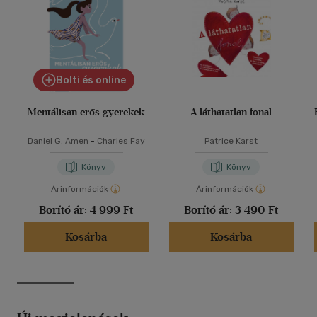
Bolti és online
Mentálisan erős gyerekek
A láthatatlan fonal
Daniel G. Amen
-
Charles Fay
Patrice Karst
Könyv
Könyv
Árinformációk
Árinformációk
Borító ár:
4 999 Ft
Borító ár:
3 490 Ft
Kosárba
Kosárba