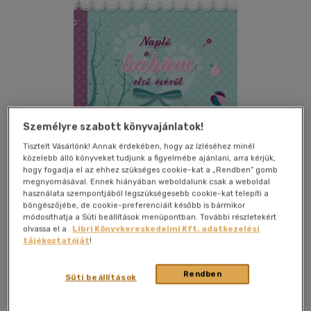
Személyre szabott könyvajánlatok!
Tisztelt Vásárlónk! Annak érdekében, hogy az ízléséhez minél
közelebb álló könyveket tudjunk a figyelmébe ajánlani, arra kérjük,
hogy fogadja el az ehhez szükséges cookie-kat a „Rendben” gomb
megnyomásával. Ennek hiányában weboldalunk csak a weboldal
használata szempontjából legszükségesebb cookie-kat telepíti a
böngészőjébe, de cookie-preferenciáit később is bármikor
módosíthatja a Süti beállítások menüpontban. További részletekért
olvassa el a
Libri Könyvkereskedelmi Kft. adatkezelési
Kívánságlistához adom
Megosztom
tájékoztatóját
!
Rendben
Süti beállítások
Napraforgó 2005 Kft
|
2022
|
magyar nyelvű
|
bélelt borító
|
144 oldal