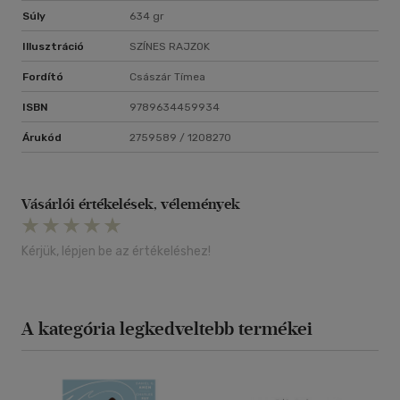
Súly
634 gr
Illusztráció
SZÍNES RAJZOK
Fordító
Császár Tímea
ISBN
9789634459934
Árukód
2759589 / 1208270
Vásárlói értékelések, vélemények
Kérjük, lépjen be az értékeléshez!
A kategória legkedveltebb termékei