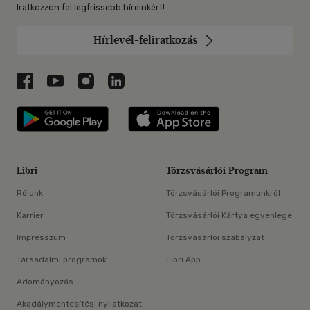
Iratkozzon fel legfrissebb híreinkért!
Hírlevél-feliratkozás
Libri a Facebookon
Libri a Youtube-on
Libri az Instagramon
Libri a LinkedInen
Libri applikáció Szerezd meg: Google P
Libri applikáció 
Libri
Törzsvásárlói Program
Rólunk
Törzsvásárlói Programunkról
Karrier
Törzsvásárlói Kártya egyenlege
Impresszum
Törzsvásárlói szabályzat
Társadalmi programok
Libri App
Adományozás
Akadálymentesítési nyilatkozat