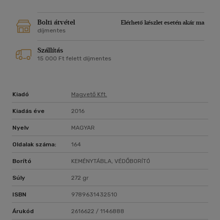
Esterházy Péter
Bolti átvétel
Elérhető készlet esetén akár ma
díjmentes
Szállítás
15 000 Ft felett díjmentes
Kiadó
Magvető Kft.
Kiadás éve
2016
Nyelv
MAGYAR
Oldalak száma:
164
Borító
KEMÉNYTÁBLA, VÉDŐBORÍTÓ
Súly
272 gr
ISBN
9789631432510
Árukód
2616622 / 1146888