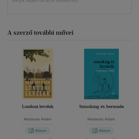
Kérjük, lépjen be az értékeléshez!
A szerző további művei
Londoni levelek
Szmoking és bermuda
Nádasdy Ádám
Nádasdy Ádám
Könyv
Könyv