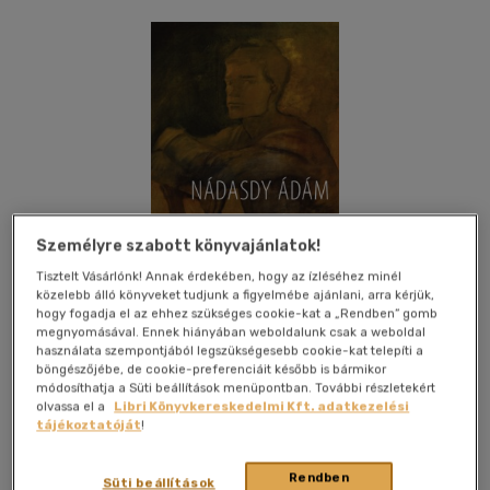
Személyre szabott könyvajánlatok!
Tisztelt Vásárlónk! Annak érdekében, hogy az ízléséhez minél
közelebb álló könyveket tudjunk a figyelmébe ajánlani, arra kérjük,
hogy fogadja el az ehhez szükséges cookie-kat a „Rendben” gomb
megnyomásával. Ennek hiányában weboldalunk csak a weboldal
használata szempontjából legszükségesebb cookie-kat telepíti a
böngészőjébe, de cookie-preferenciáit később is bármikor
módosíthatja a Süti beállítások menüpontban. További részletekért
Kívánságlistához adom
Megosztom
olvassa el a
Libri Könyvkereskedelmi Kft. adatkezelési
tájékoztatóját
!
Magvető Kft.
|
2016
|
magyar nyelvű
|
keménytábla,
Rendben
Süti beállítások