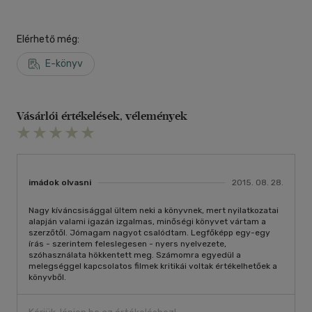
Elérhető még:
E-könyv
Vásárlói értékelések, vélemények
imádok olvasni
2015. 08. 28.
Nagy kíváncsisággal ültem neki a könyvnek, mert nyilatkozatai
alapján valami igazán izgalmas, minőségi könyvet vártam a
szerzőtől. Jómagam nagyot csalódtam. Legfőképp egy-egy
írás - szerintem feleslegesen - nyers nyelvezete,
szóhasználata hökkentett meg. Számomra egyedül a
melegséggel kapcsolatos filmek kritikái voltak értékelhetőek a
könyvből.