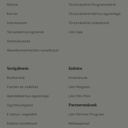
Rólunk
Törzsvásárlói Programunkról
Karrier
Törzsvásárlói Kártya egyenlege
Impresszum
Törzsvásárlói szabályzat
Társadalmi programok
Libri App
Adományozás
Akadálymentesítési nyilatkozat
Szolgáltatás
Kultúra
Boltkereső
Események
Fizetés és szállítás
Libri Magazin
Ajándékkártya egyenlege
Libri Mini Polc
Partnereinknek
Ügyfélszolgálat
E-könyv-segédlet
Libri Partner Program
Elállási nyilatkozat
Médiaajánlat