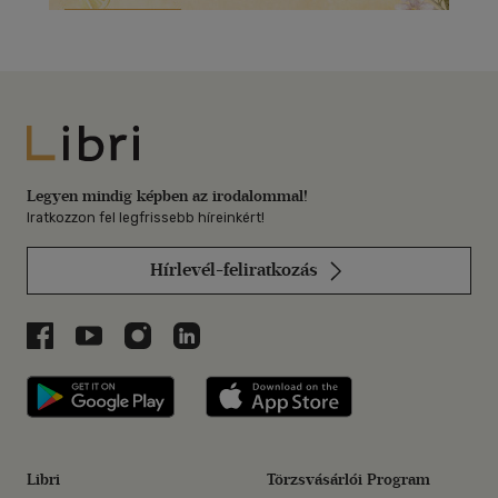
Libri
Legyen mindig képben az irodalommal!
Iratkozzon fel legfrissebb híreinkért!
Hírlevél-feliratkozás
Libri a Facebookon
Libri a Youtube-on
Libri az Instagramon
Libri a LinkedInen
Libri applikáció Szerezd meg: Google P
Libri applikáció 
Libri
Törzsvásárlói Program