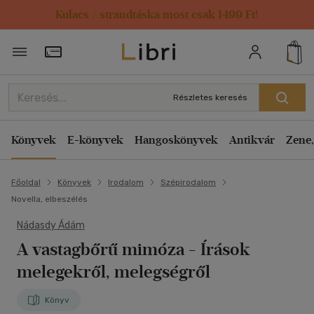
Kulacs / strandtáska most csak 1499 Ft!
Törzsvásárlói Kártya adatai
Részletes keresés
Könyvek
E-könyvek
Hangoskönyvek
Antikvár
Zene,
Főoldal
Könyvek
Irodalom
Szépirodalom
Novella, elbeszélés
Nádasdy Ádám
A vastagbőrű mimóza
- Írások
melegekről, melegségről
Könyv