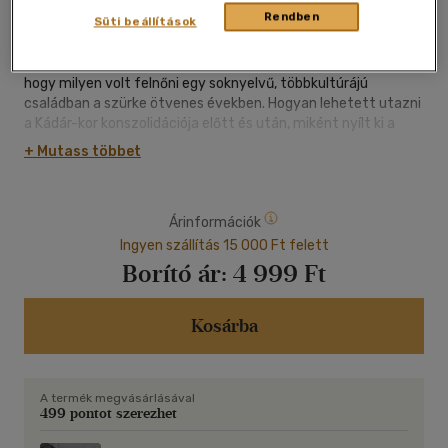
Rendben
Süti beállítások
Nádasdy Ádám legújabb könyvében a határok, országok,
kultúrák közötti életről mesél. Visszaemlékezéseiben feltárul
egy határokon átívelő, szerteágazó családtörténet, és az,
hogy milyen volt felnőni egy soknyelvű, többkultúrájú
családban a szürke ötvenes években. Hogyan lehetett utazni
a Kádár-kor konszolidációja előtt és után, miként nyílt ki a
világ a rendszerváltással. Nádasdy Ádám a tőle megszokott
+ Mutass többet
élvezetes stílusban mindig egy-egy személyes történettől
jut el a közös élmények megértetéséig.
Árinformációk
Ingyen szállítás 15 000 Ft felett
Borító ár:
4 999 Ft
Kosárba
A termék megvásárlásával
499 pontot szerezhet