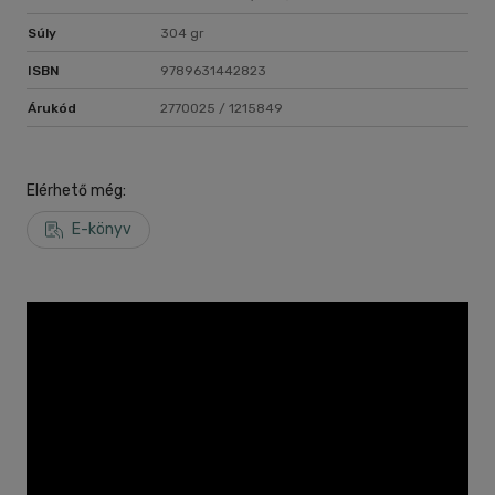
Súly
304 gr
ISBN
9789631442823
Árukód
2770025 / 1215849
Elérhető még:
E-könyv