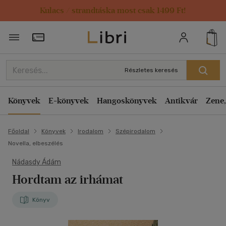
Kulacs / strandtáska most csak 1499 Ft!
Törzsvásárlói Kártya adatai
Részletes keresés
Könyvek
E-könyvek
Hangoskönyvek
Antikvár
Zene,
Főoldal
Könyvek
Irodalom
Szépirodalom
Novella, elbeszélés
Nádasdy Ádám
Hordtam az irhámat
Könyv