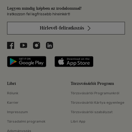
Legyen mindig képben az irodalommal!
Iratkozzon fel legfrissebb híreinkért!
Hírlevél-feliratkozás
Libri a Facebookon
Libri a Youtube-on
Libri az Instagramon
Libri a LinkedInen
Libri applikáció Szerezd meg: Google P
Libri applikáció 
Libri
Törzsvásárlói Program
Rólunk
Törzsvásárlói Programunkról
Karrier
Törzsvásárlói Kártya egyenlege
Impresszum
Törzsvásárlói szabályzat
Társadalmi programok
Libri App
Adományozás