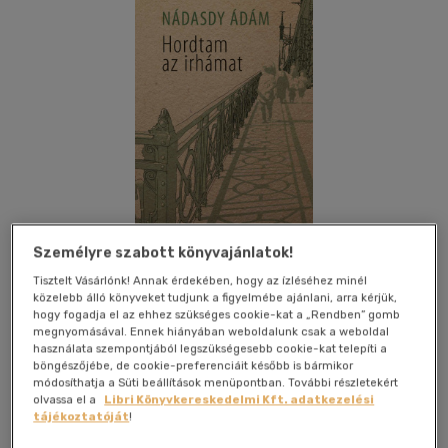
Személyre szabott könyvajánlatok!
Tisztelt Vásárlónk! Annak érdekében, hogy az ízléséhez minél
közelebb álló könyveket tudjunk a figyelmébe ajánlani, arra kérjük,
hogy fogadja el az ehhez szükséges cookie-kat a „Rendben” gomb
Kívánságlistához adom
Megosztom
megnyomásával. Ennek hiányában weboldalunk csak a weboldal
használata szempontjából legszükségesebb cookie-kat telepíti a
böngészőjébe, de cookie-preferenciáit később is bármikor
(4 vélemény)
módosíthatja a Süti beállítások menüpontban. További részletekért
olvassa el a
Libri Könyvkereskedelmi Kft. adatkezelési
Magvető Kft.
|
2024
|
magyar nyelvű
|
keménytábla,
tájékoztatóját
!
védőborító
|
193 oldal