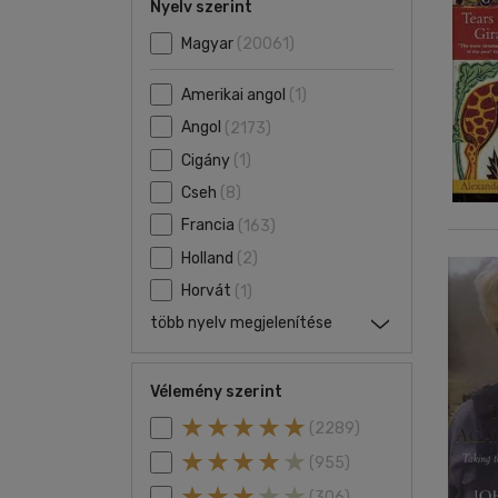
Nyelv szerint
Magyar
(20061)
Amerikai angol
(1)
Angol
(2173)
Cigány
(1)
Cseh
(8)
Francia
(163)
Holland
(2)
Horvát
(1)
több nyelv megjelenítése
Vélemény szerint
(2289)
(955)
(306)