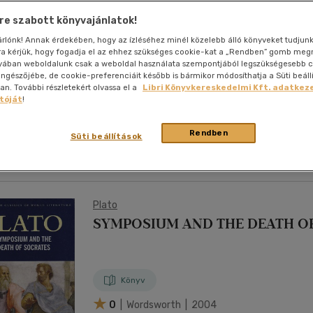
nyelvű
Egyéb áru,
Alexander Mccall Smith
jaink, bulvár, politika
jaink, bulvár, politika
jaink, bulvár, politika
Sport, természetjárás
Ismeretterjesztő
Hangzóanyag
Történelem
Szatíra
Tudomány és Természet
Térkép
Térkép
Történele
e szabott könyvajánlatok!
szolgáltatás
THE KALAHARI TYPING SCHOOL
Pénz, gazdaság, üzleti élet
lvkönyv, szótár, idegen nyelvű
lvkönyv, szótár, idegen nyelvű
tár
Számítástechnika, internet
Játékfilm
Papír, írószer
Tudomány és Természet
Színház
Utazás
Történelem
Naptár
Tudomány 
sárlónk! Annak érdekében, hogy az ízléséhez minél közelebb álló könyveket tudjun
E-hangoskön
Sport, természetjárás
rra kérjük, hogy fogadja el az ehhez szükséges cookie-kat a „Rendben” gomb me
Kaland
Természetfilm
Kártya
Utazás
yában weboldalunk csak a weboldal használata szempontjából legszükségesebb c
Társasjátéko
böngészőjébe, de cookie-preferenciáit később is bármikor módosíthatja a Süti beáll
Kötelező
Thriller,Pszicho-
Könyv
. További részletekért olvassa el a
Libri Könyvkereskedelmi Kft. adatkeze
Kreatív játék
olvasmányok-
thriller
tóját
!
filmfeld.
0
| Abacus | 2004
Történelmi
Krimi
Rendben
Tv-sorozatok
Süti beállítások
Misztikus
Plato
SYMPOSIUM AND THE DEATH O
Könyv
0
| Wordsworth | 2004