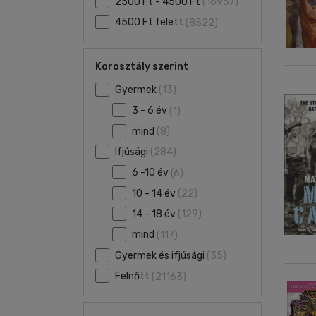
2500 Ft - 4500 Ft
(16957)
4500 Ft felett
(8522)
Korosztály szerint
Gyermek
(13)
3 - 6 év
(1)
mind
(8)
Ifjúsági
(284)
6 -10 év
(6)
10 - 14 év
(22)
14 - 18 év
(129)
mind
(117)
Gyermek és ifjúsági
(35)
Felnőtt
(21163)