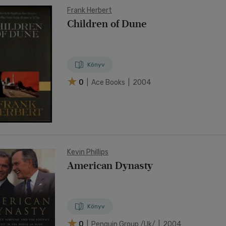
Frank Herbert
Children of Dune
Könyv
0
| Ace Books | 2004
Kevin Phillips
American Dynasty
Könyv
0
| Penguin Group /uk/ | 2004