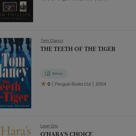
Tom Clancy
THE TEETH OF THE TIGER
Könyv
0
| Penguin Books Ltd | 2004
Leon Uris
O'HARA'S CHOICE