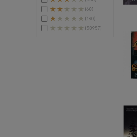
(68)
(130)
(58957)