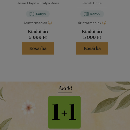
Josie Lloyd
-
Emlyn Rees
Sarah Hope
Könyv
Könyv
Árinformációk
Árinformációk
Kiadói ár:
Kiadói ár:
5 999 Ft
5 999 Ft
Kosárba
Kosárba