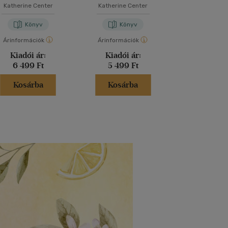
Katherine Center
Katherine Center
L. J. Sh
Könyv
Könyv
Kön
Árinformációk
Árinformációk
Árinformáci
Kiadói ár:
Kiadói ár:
Kiadói 
6 499 Ft
5 499 Ft
6 599 
Kosárba
Kosárba
Kosár