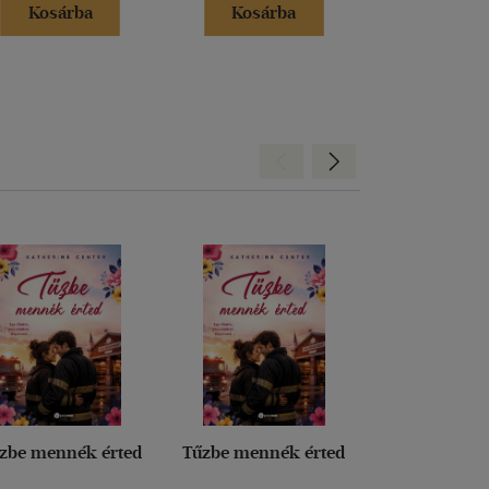
Kosárba
Kosárba
Hátra
Előre
zbe mennék érted
Tűzbe mennék érted
Legvadabb á
szeretl