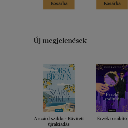
Kosárba
Kosárba
Új megjelenések
A szárd szikla - Bővített
Érzéki csábító
újrakiadás