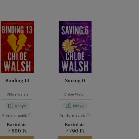
Binding 13
Saving 6
Chloe Walsh
Chloe Walsh
Könyv
Könyv
Árinformációk
Árinformációk
Borító ár:
Borító ár:
7 890 Ft
7 790 Ft