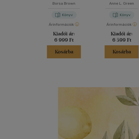
Borsa Brown
Anne L. Green
Könyv
Könyv
Árinformációk
Árinformációk
Kiadói ár:
Kiadói ár:
6 999 Ft
6 599 Ft
Kosárba
Kosárba