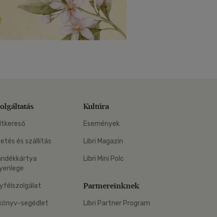
olgáltatás
Kultúra
ltkereső
Események
zetés és szállítás
Libri Magazin
ándékkártya
Libri Mini Polc
yenlege
Partnereinknek
yfélszolgálat
könyv-segédlet
Libri Partner Program