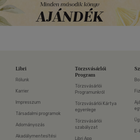
Libri
Törzsvásárlói
Sz
Program
Rólunk
Bo
Törzsvásárlói
Karrier
Fi
Programunkról
Impresszum
Aj
Törzsvásárlói Kártya
eg
egyenlege
Társadalmi programok
Üg
Törzsvásárlói
Adományozás
szabályzat
E-
Akadálymentesítési
Libri App