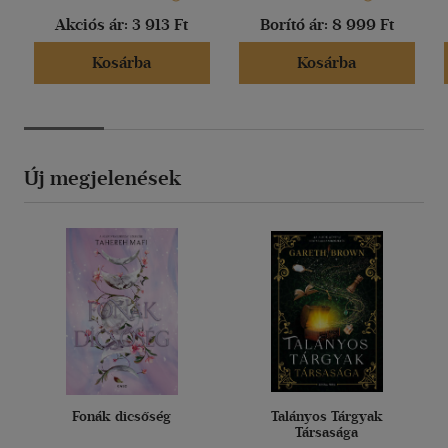
Akciós ár:
3 913 Ft
Borító ár:
8 999 Ft
Kosárba
Kosárba
Új megjelenések
Fonák dicsőség
Talányos Tárgyak
Társasága