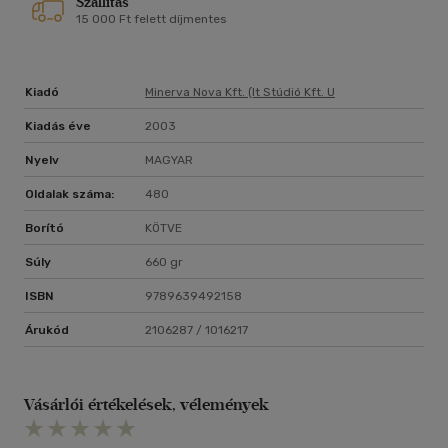
Szállítás
15 000 Ft felett díjmentes
Kiadó
Minerva Nova Kft. (it Stúdió Kft. U
Kiadás éve
2003
Nyelv
MAGYAR
Oldalak száma:
480
Borító
KÖTVE
Súly
660 gr
ISBN
9789639492158
Árukód
2106287 / 1016217
Vásárlói értékelések, vélemények