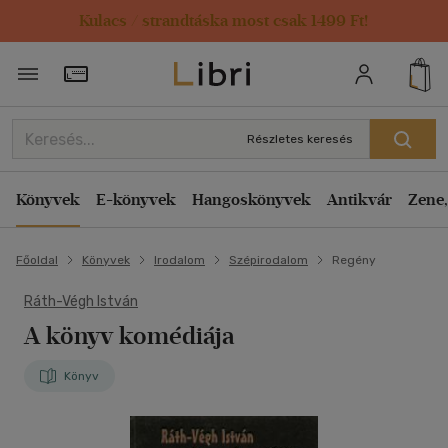
Kulacs / strandtáska most csak 1499 Ft!
Törzsvásárlói Kártya adatai
Részletes keresés
Könyvek
E-könyvek
Hangoskönyvek
Antikvár
Zene,
Főoldal
Könyvek
Irodalom
Szépirodalom
Regény
Ráth-Végh István
A könyv komédiája
Könyv