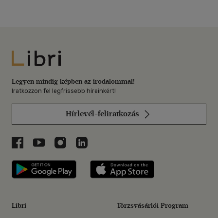
Libri
Legyen mindig képben az irodalommal!
Iratkozzon fel legfrissebb híreinkért!
Hírlevél-feliratkozás
Libri a Facebookon
Libri a Youtube-on
Libri az Instagramon
Libri a LinkedInen
Libri applikáció Szerezd meg: Google P
Libri applikáció 
Libri
Törzsvásárlói Program