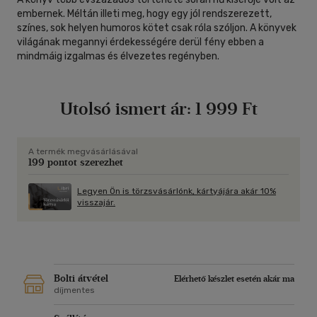
embernek. Méltán illeti meg, hogy egy jól rendszerezett,
színes, sok helyen humoros kötet csak róla szóljon. A könyvek
világának megannyi érdekességére derül fény ebben a
mindmáig izgalmas és élvezetes regényben.
Utolsó ismert ár:
1 999 Ft
A termék megvásárlásával
199 pontot szerezhet
Legyen Ön is törzsvásárlónk, kártyájára akár 10%
visszajár.
Bolti átvétel
Elérhető készlet esetén akár ma
díjmentes