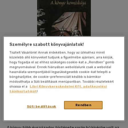
Személyre szabott könyvajánlatok!
Tisztelt Vásárlónk! Annak érdekében, hogy az ízléséhez minél
közelebb álló könyveket tudjunk a figyelmébe ajánlani, arra kérjük,
hogy fogadja el az ehhez szükséges cookie-kat a „Rendben” gomb
megnyomásával. Ennek hiányában weboldalunk csak a weboldal
használata szempontjából legszükségesebb cookie-kat telepíti a
böngészőjébe, de cookie-preferenciáit később is bármikor
módosíthatja a Süti beállítások menüpontban. További részletekért
olvassa el a
Libri Könyvkereskedelmi Kft. adatkezelési
Kívánságlistához adom
Megosztom
tájékoztatóját
!
Rendben
Süti beállítások
Minerva Nova Kft. (it Stúdió Kft. U
|
2003
|
magyar nyelvű
|
kötve
|
480 oldal
A könyv több évszázados története során hű kísérője volt az