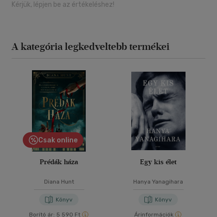
Kérjük, lépjen be az értékeléshez!
A kategória legkedveltebb termékei
Csak online
Prédák háza
Egy kis élet
Diana Hunt
Hanya Yanagihara
Könyv
Könyv
Borító ár:
5 590 Ft
Árinformációk