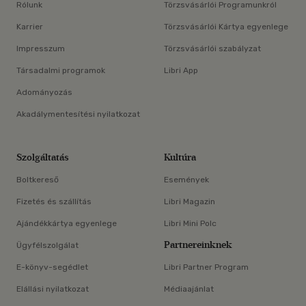
Rólunk
Törzsvásárlói Programunkról
Karrier
Törzsvásárlói Kártya egyenlege
Impresszum
Törzsvásárlói szabályzat
Társadalmi programok
Libri App
Adományozás
Akadálymentesítési nyilatkozat
Szolgáltatás
Kultúra
Boltkereső
Események
Fizetés és szállítás
Libri Magazin
Ajándékkártya egyenlege
Libri Mini Polc
Partnereinknek
Ügyfélszolgálat
E-könyv-segédlet
Libri Partner Program
Elállási nyilatkozat
Médiaajánlat