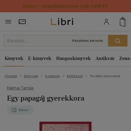
Kulacs / strandtáska most csak 1499 Ft!
Törzsvásárlói Kártya adatai
Részletes keresés
Könyvek
E-könyvek
Hangoskönyvek
Antikvár
Zene,
Főoldal
Könyvek
Irodalom
Költészet
További könyveink
Halmai Tamás
Egy papagáj gyerekkora
Könyv