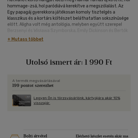
hommage-zsá, hol paródiává kerekítve a megszólalást. Az
Egy papagáj gyerekkora játékosan komoly tisztelgés a
klasszikus és a kortárs költészet beláthatatlan sokszínűsége
előtt. Aligha volt még antológia, melyben együtt szerepel
Berzsenyi és Wisława Szymborska, Emily Dickinson és Bertók
László, Rilke és Ló Szerafin... A kiadványhoz függelék is
+ Mutass többet
tartozik: a könyvet olyan jeles olvasók méltatják, mint
Agatha Christie vagy Simone Weil.
Utolsó ismert ár:
1 990 Ft
A termék megvásárlásával
199 pontot szerezhet
Legyen Ön is törzsvásárlónk, kártyájára akár 10%
visszajár.
Bolti átvétel
Elérhető készlet esetén akár ma