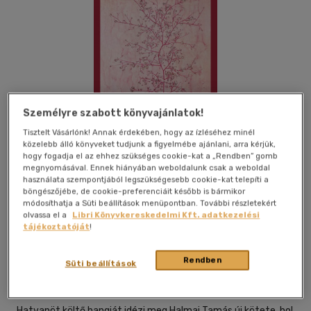
Személyre szabott könyvajánlatok!
Tisztelt Vásárlónk! Annak érdekében, hogy az ízléséhez minél
közelebb álló könyveket tudjunk a figyelmébe ajánlani, arra kérjük,
hogy fogadja el az ehhez szükséges cookie-kat a „Rendben” gomb
megnyomásával. Ennek hiányában weboldalunk csak a weboldal
használata szempontjából legszükségesebb cookie-kat telepíti a
böngészőjébe, de cookie-preferenciáit később is bármikor
módosíthatja a Süti beállítások menüpontban. További részletekért
olvassa el a
Libri Könyvkereskedelmi Kft. adatkezelési
Kívánságlistához adom
Megosztom
tájékoztatóját
!
Rendben
Süti beállítások
Cédrus Művészeti Alapítvány
|
2023
|
magyar nyelvű
|
puhatáblás, ragasztókötött
|
83 oldal
Hatvanöt költő hangját idézi meg Halmai Tamás új kötete, hol