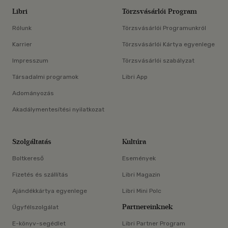
Libri
Törzsvásárlói Program
Rólunk
Törzsvásárlói Programunkról
Karrier
Törzsvásárlói Kártya egyenlege
Impresszum
Törzsvásárlói szabályzat
Társadalmi programok
Libri App
Adományozás
Akadálymentesítési nyilatkozat
Szolgáltatás
Kultúra
Boltkereső
Események
Fizetés és szállítás
Libri Magazin
Ajándékkártya egyenlege
Libri Mini Polc
Partnereinknek
Ügyfélszolgálat
E-könyv-segédlet
Libri Partner Program