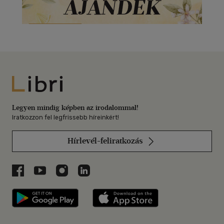
Libri
Legyen mindig képben az irodalommal!
Iratkozzon fel legfrissebb híreinkért!
Hírlevél-feliratkozás
Libri a Facebookon
Libri a Youtube-on
Libri az Instagramon
Libri a LinkedInen
Libri applikáció Szerezd meg: Google P
Libri applikáció 