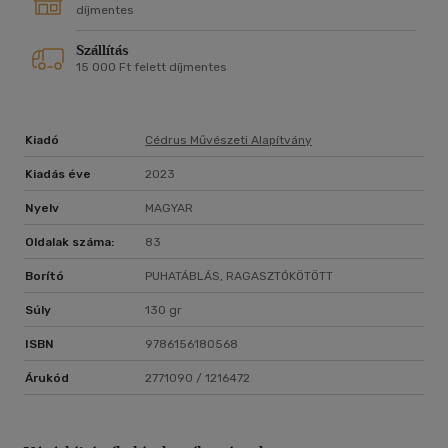
díjmentes
Szállítás
15 000 Ft felett díjmentes
Kiadó
Cédrus Művészeti Alapítvány
Kiadás éve
2023
Nyelv
MAGYAR
Oldalak száma:
83
Borító
PUHATÁBLÁS, RAGASZTÓKÖTÖTT
Súly
130 gr
ISBN
9786156180568
Árukód
2771090 / 1216472