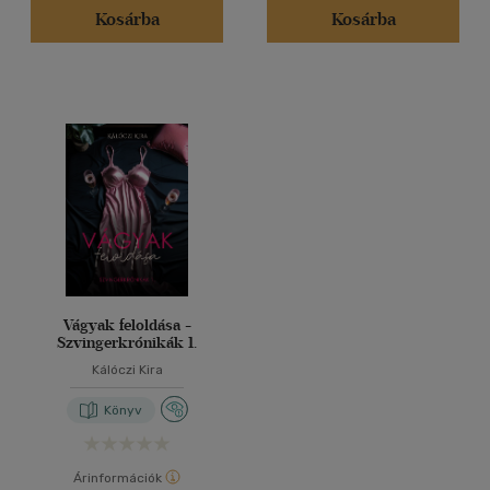
Kosárba
Kosárba
Vágyak feloldása -
Szvingerkrónikák 1.
Kálóczi Kira
Könyv
Árinformációk