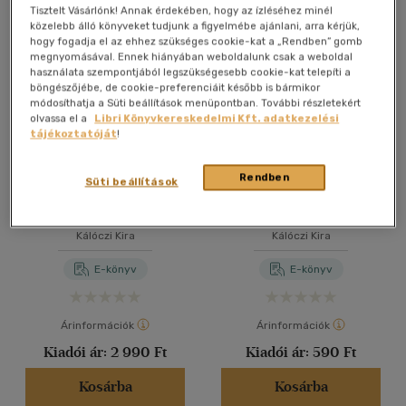
Összesen
5
db
Tisztelt Vásárlónk! Annak érdekében, hogy az ízléséhez minél
közelebb álló könyveket tudjunk a figyelmébe ajánlani, arra kérjük,
40 db / oldal
hogy fogadja el az ehhez szükséges cookie-kat a „Rendben” gomb
megnyomásával. Ennek hiányában weboldalunk csak a weboldal
használata szempontjából legszükségesebb cookie-kat telepíti a
böngészőjébe, de cookie-preferenciáit később is bármikor
Alkalmaz
módosíthatja a Süti beállítások menüpontban. További részletekért
olvassa el a
Libri Könyvkereskedelmi Kft. adatkezelési
tájékoztatóját
!
Rendben
Süti beállítások
Akhilleusz és Szép Heléna
Mese a fehér hollóról
Kálóczi Kira
Kálóczi Kira
E-könyv
E-könyv
Árinformációk
Árinformációk
Kiadói ár:
2 990 Ft
Kiadói ár:
590 Ft
Kosárba
Kosárba