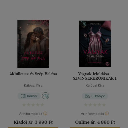
Akhilleusz és Szép Heléna
Vágyak feloldása -
SZVINGERKRÓNIKÁK 1.
Kálóczi Kira
Kálóczi Kira
Könyv
E-könyv
Árinformációk
Árinformációk
Kiadói ár:
3 990 Ft
Online ár:
4 990 Ft