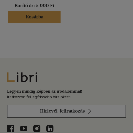
Borító ár:
5 990 Ft
Kosárba
Libri
Legyen mindig képben az irodalommal!
Iratkozzon fel legfrissebb híreinkért!
Hírlevél-feliratkozás
Libri a Facebookon
Libri a Youtube-on
Libri az Instagramon
Libri a LinkedInen