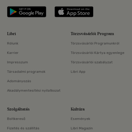
Libri applikáció Szerezd meg: Google P
Libri applikáció 
Libri
Törzsvásárlói Program
Rólunk
Törzsvásárlói Programunkról
Karrier
Törzsvásárlói Kártya egyenlege
Impresszum
Törzsvásárlói szabályzat
Társadalmi programok
Libri App
Adományozás
Akadálymentesítési nyilatkozat
Szolgáltatás
Kultúra
Boltkereső
Események
Fizetés és szállítás
Libri Magazin