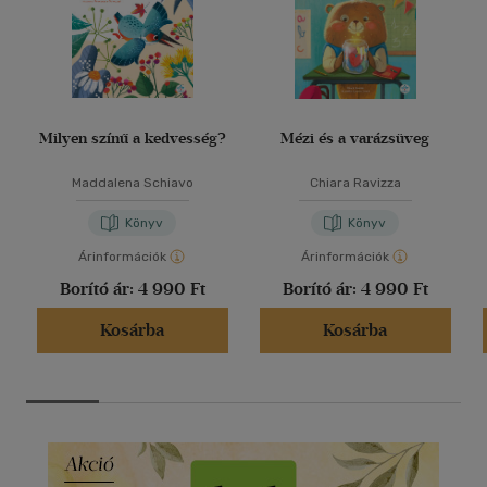
Milyen színű a kedvesség?
Mézi és a varázsüveg
Maddalena Schiavo
Chiara Ravizza
Könyv
Könyv
Árinformációk
Árinformációk
Borító ár:
4 990 Ft
Borító ár:
4 990 Ft
Kosárba
Kosárba