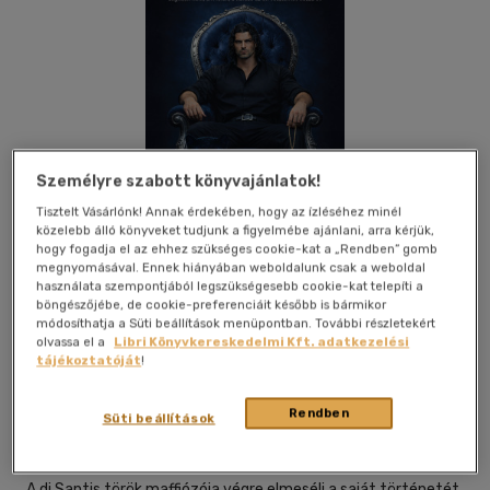
Személyre szabott könyvajánlatok!
Tisztelt Vásárlónk! Annak érdekében, hogy az ízléséhez minél
közelebb álló könyveket tudjunk a figyelmébe ajánlani, arra kérjük,
hogy fogadja el az ehhez szükséges cookie-kat a „Rendben” gomb
megnyomásával. Ennek hiányában weboldalunk csak a weboldal
használata szempontjából legszükségesebb cookie-kat telepíti a
böngészőjébe, de cookie-preferenciáit később is bármikor
módosíthatja a Süti beállítások menüpontban. További részletekért
Kívánságlistához adom
Megosztom
olvassa el a
Libri Könyvkereskedelmi Kft. adatkezelési
tájékoztatóját
!
Rendben
Pitypang Kiadó
|
2026
|
magyar nyelvű
|
puhatáblás,
Süti beállítások
ragasztókötött
|
299 oldal
A di Santis török maffiózója végre elmeséli a saját történetét.