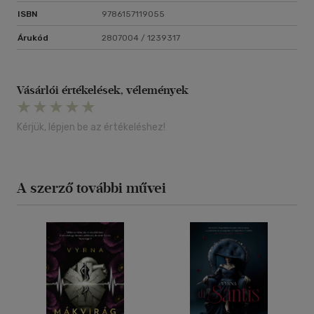
ISBN
9786157119055
Árukód
2807004 / 1239317
Vásárlói értékelések, vélemények
Kérjük, lépjen be az értékeléshez!
A szerző további művei