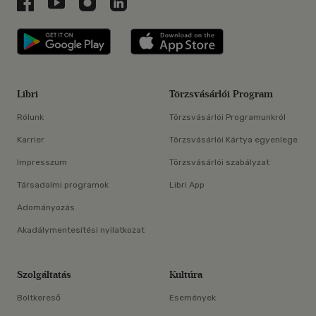
Libri a Facebookon
Libri a Youtube-on
Libri az Instagramon
Libri a LinkedInen
Libri applikáció Szerezd meg: Google P
Libri applikáció 
Libri
Törzsvásárlói Program
Rólunk
Törzsvásárlói Programunkról
Karrier
Törzsvásárlói Kártya egyenlege
Impresszum
Törzsvásárlói szabályzat
Társadalmi programok
Libri App
Adományozás
Akadálymentesítési nyilatkozat
Szolgáltatás
Kultúra
Boltkereső
Események