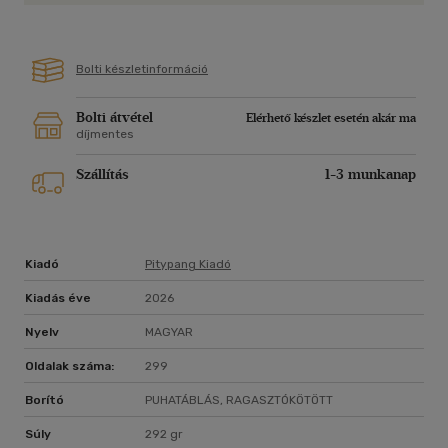
Bolti készletinformáció
Bolti átvétel
Elérhető készlet esetén akár ma
díjmentes
Szállítás
1-3 munkanap
Kiadó
Pitypang Kiadó
Kiadás éve
2026
Nyelv
MAGYAR
Oldalak száma:
299
Borító
PUHATÁBLÁS, RAGASZTÓKÖTÖTT
Súly
292 gr