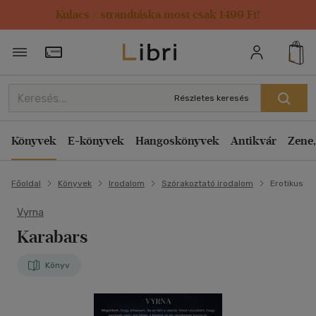
Kulacs / strandtáska most csak 1499 Ft!
Törzsvásárlói Kártya adatai
Részletes keresés
Könyvek
E-könyvek
Hangoskönyvek
Antikvár
Zene,
Főoldal
Könyvek
Irodalom
Szórakoztató irodalom
Erotikus
Vyrna
Karabars
Könyv