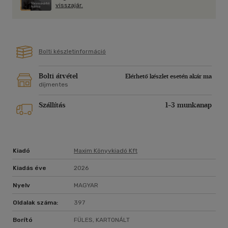
egymáshoz érünk?
visszajár.
Bolti készletinformáció
Bolti átvétel
Elérhető készlet esetén akár ma
díjmentes
Szállítás
1-3 munkanap
Kiadó
Maxim Könyvkiadó Kft
Kiadás éve
2026
Nyelv
MAGYAR
Oldalak száma:
397
Borító
FÜLES, KARTONÁLT