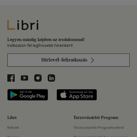
Libri
Legyen mindig képben az irodalommal!
Iratkozzon fel legfrissebb híreinkért!
Hírlevél-feliratkozás
Libri a Facebookon
Libri a Youtube-on
Libri az Instagramon
Libri a LinkedInen
Libri applikáció Szerezd meg: Google P
Libri applikáció 
Libri
Törzsvásárlói Program
Rólunk
Törzsvásárlói Programunkról