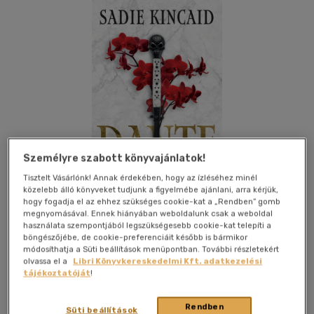
Személyre szabott könyvajánlatok!
Tisztelt Vásárlónk! Annak érdekében, hogy az ízléséhez minél
közelebb álló könyveket tudjunk a figyelmébe ajánlani, arra kérjük,
hogy fogadja el az ehhez szükséges cookie-kat a „Rendben” gomb
megnyomásával. Ennek hiányában weboldalunk csak a weboldal
használata szempontjából legszükségesebb cookie-kat telepíti a
böngészőjébe, de cookie-preferenciáit később is bármikor
Kívánságlistához adom
Megosztom
módosíthatja a Süti beállítások menüpontban. További részletekért
olvassa el a
Libri Könyvkereskedelmi Kft. adatkezelési
tájékoztatóját
!
Maxim Könyvkiadó Kft
|
2026
|
magyar nyelvű
|
füles,
kartonált
|
397 oldal
Rendben
Süti beállítások