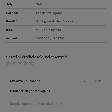
Súly
368 gr
Sorozat
Passion Válogatás
Fordító
Szilágyiné Márton Andrea
ISBN
9789636902988
Árukód
2807480 / 1239710
Vásárlói értékelések, vélemények
Szijjártó Zsuzsanna
2026. 07. 22.
Mindenek elegedett vagyok!
Kérjük, lépjen be az értékeléshez!