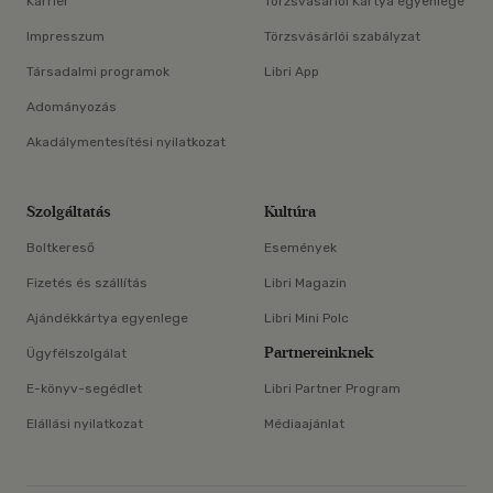
Karrier
Törzsvásárlói Kártya egyenlege
Impresszum
Törzsvásárlói szabályzat
Társadalmi programok
Libri App
Adományozás
Akadálymentesítési nyilatkozat
Szolgáltatás
Kultúra
Boltkereső
Események
Fizetés és szállítás
Libri Magazin
Ajándékkártya egyenlege
Libri Mini Polc
Partnereinknek
Ügyfélszolgálat
E-könyv-segédlet
Libri Partner Program
Elállási nyilatkozat
Médiaajánlat