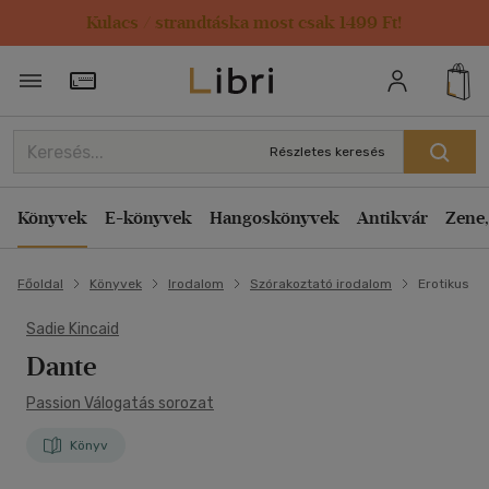
Kulacs / strandtáska most csak 1499 Ft!
Törzsvásárlói Kártya adatai
Részletes keresés
Könyvek
E-könyvek
Hangoskönyvek
Antikvár
Zene,
Főoldal
Könyvek
Irodalom
Szórakoztató irodalom
Erotikus
Sadie Kincaid
Dante
Passion Válogatás sorozat
Könyv