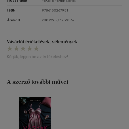
Illusztráció
FEKETE FEHÉR KÉPEK
ISBN
9786150267951
Árukód
2807295 / 1239567
Vásárlói értékelések, vélemények
Kérjük, lépjen be az értékeléshez!
A szerző további művei