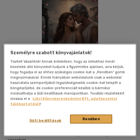
Személyre szabott könyvajánlatok!
Tisztelt Vásárlónk! Annak érdekében, hogy az ízléséhez minél
közelebb álló könyveket tudjunk a figyelmébe ajánlani, arra kérjük,
hogy fogadja el az ehhez szükséges cookie-kat a „Rendben” gomb
megnyomásával. Ennek hiányában weboldalunk csak a weboldal
használata szempontjából legszükségesebb cookie-kat telepíti a
böngészőjébe, de cookie-preferenciáit később is bármikor
módosíthatja a Süti beállítások menüpontban. További részletekért
Kívánságlistához adom
Megosztom
olvassa el a
Libri Könyvkereskedelmi Kft. adatkezelési
tájékoztatóját
!
Rendben
Magánkiadás
|
2026
|
magyar nyelvű
|
kartonált
|
159 oldal
Süti beállítások
Nem minden kapcsolat azért ér véget, mert elfogy a