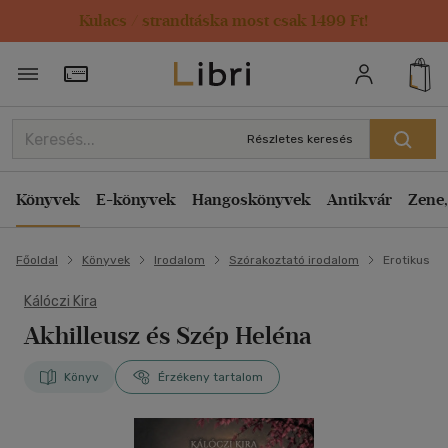
Kulacs / strandtáska most csak 1499 Ft!
Törzsvásárlói Kártya adatai
Részletes keresés
Könyvek
E-könyvek
Hangoskönyvek
Antikvár
Zene,
Főoldal
Könyvek
Irodalom
Szórakoztató irodalom
Erotikus
Kálóczi Kira
Akhilleusz és Szép Heléna
Könyv
Érzékeny tartalom