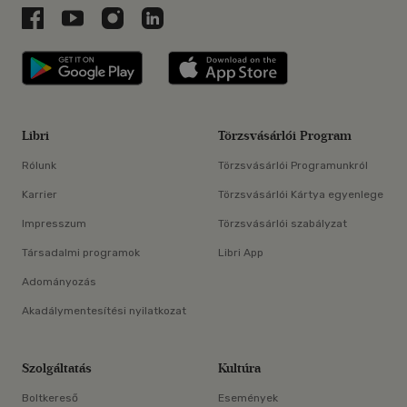
Libri a Facebookon
Libri a Youtube-on
Libri az Instagramon
Libri a LinkedInen
Libri applikáció Szerezd meg: Google P
Libri applikáció 
Libri
Törzsvásárlói Program
Rólunk
Törzsvásárlói Programunkról
Karrier
Törzsvásárlói Kártya egyenlege
Impresszum
Törzsvásárlói szabályzat
Társadalmi programok
Libri App
Adományozás
Akadálymentesítési nyilatkozat
Szolgáltatás
Kultúra
Boltkereső
Események