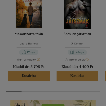
Másodszorra talán
Édes kis játszmák
Laura Barrow
J. Kenner
Könyv
Könyv
Árinformációk
Árinformációk
Kiadói ár:
5 799 Ft
Kiadói ár:
4 499 Ft
Kosárba
Kosárba