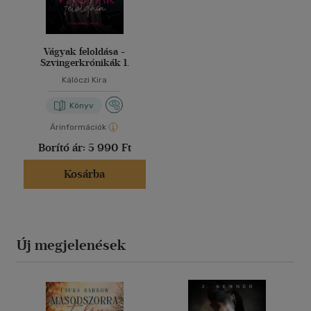
Vágyak feloldása -
Szvingerkrónikák 1.
Kálóczi Kira
Könyv
Árinformációk
Borító ár:
5 990 Ft
Kosárba
Új megjelenések