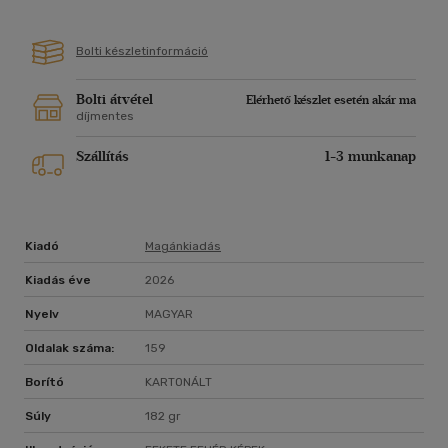
kell újra megtalálnia. Mert néha az a legnehezebb, hogy
elengedjünk valakit, aki mellett már nem lehetünk a saját
Bolti készletinformáció
álmaink istennője.
Szerelem, fantázia, erotika - humorral, vággyal és jó adag
Bolti átvétel
Elérhető készlet esetén akár ma
önkritikával.
díjmentes
Szállítás
1-3 munkanap
Kiadó
Magánkiadás
Kiadás éve
2026
Nyelv
MAGYAR
Oldalak száma:
159
Borító
KARTONÁLT
Súly
182 gr