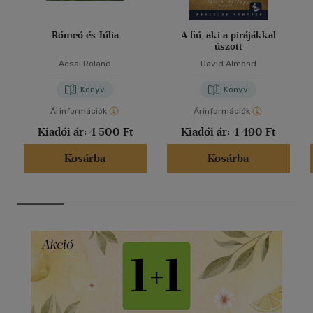
Rómeó és Júlia
A fiú, aki a pirájákkal
úszott
Acsai Roland
David Almond
Könyv
Könyv
Árinformációk
Árinformációk
Kiadói ár:
4 500 Ft
Kiadói ár:
4 490 Ft
Kosárba
Kosárba