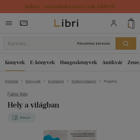
Kulacs / strandtáska most csak 1499 Ft!
Törzsvásárlói Kártya adatai
Részletes keresés
Könyvek
E-könyvek
Hangoskönyvek
Antikvár
Zene,
Főoldal
Könyvek
Irodalom
Szépirodalom
Regény
Fabio Volo
Hely a világban
Könyv