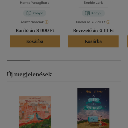
Hanya Yanagihara
Sophie Lark
Könyv
Könyv
Árinformációk
Kiadói ár:
6 790 Ft
Borító ár:
8 999 Ft
Bevezető ár:
6 111 Ft
Kosárba
Kosárba
Új megjelenések