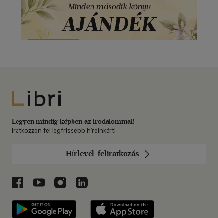
Libri
Legyen mindig képben az irodalommal!
Iratkozzon fel legfrissebb híreinkért!
Hírlevél-feliratkozás
Libri a Facebookon
Libri a Youtube-on
Libri az Instagramon
Libri a LinkedInen
Libri applikáció Szerezd meg: Google P
Libri applikáció 