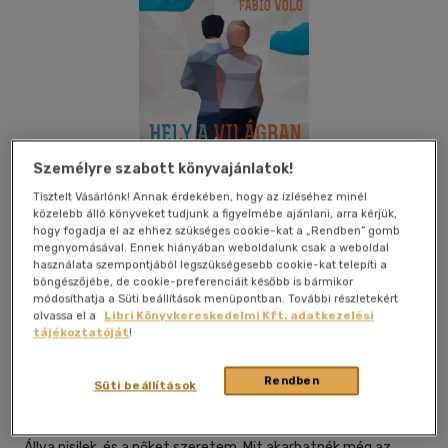
Személyre szabott könyvajánlatok!
Tisztelt Vásárlónk! Annak érdekében, hogy az ízléséhez minél
közelebb álló könyveket tudjunk a figyelmébe ajánlani, arra kérjük,
hogy fogadja el az ehhez szükséges cookie-kat a „Rendben” gomb
megnyomásával. Ennek hiányában weboldalunk csak a weboldal
használata szempontjából legszükségesebb cookie-kat telepíti a
böngészőjébe, de cookie-preferenciáit később is bármikor
módosíthatja a Süti beállítások menüpontban. További részletekért
Kívánságlistához adom
Megosztom
olvassa el a
Libri Könyvkereskedelmi Kft. adatkezelési
tájékoztatóját
!
Rendben
Európa Könyvkiadó Kft.
|
2015
|
magyar nyelvű
|
kartonált
|
Süti beállítások
248 oldal
Állva pisilek, és a nőket szeretem. Mit akarhatnék még az