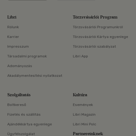
Libri
Törzsvásárlói Program
Rólunk
Törzsvásárlói Programunkról
Karrier
Törzsvásárlói Kártya egyenlege
Impresszum
Törzsvásárlói szabályzat
Társadalmi programok
Libri App
Adományozás
Akadálymentesítési nyilatkozat
Szolgáltatás
Kultúra
Boltkereső
Események
Fizetés és szállítás
Libri Magazin
Ajándékkártya egyenlege
Libri Mini Polc
Partnereinknek
Ügyfélszolgálat