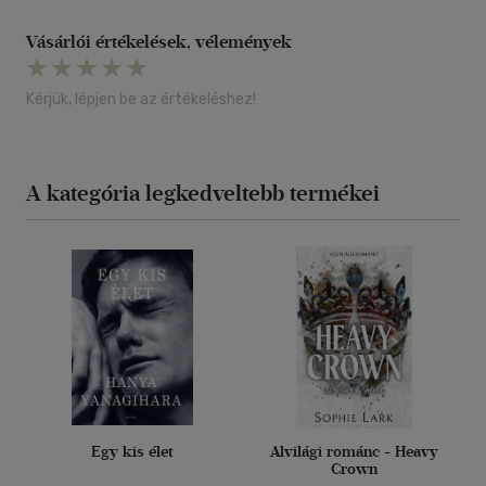
Vásárlói értékelések, vélemények
Kérjük, lépjen be az értékeléshez!
A kategória legkedveltebb termékei
Egy kis élet
Alvilági románc - Heavy
Crown