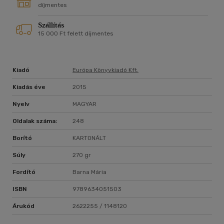
díjmentes
Szállítás
15 000 Ft felett díjmentes
Kiadó
Európa Könyvkiadó Kft.
Kiadás éve
2015
Nyelv
MAGYAR
Oldalak száma:
248
Borító
KARTONÁLT
Súly
270 gr
Fordító
Barna Mária
ISBN
9789634051503
Árukód
2622255 / 1148120