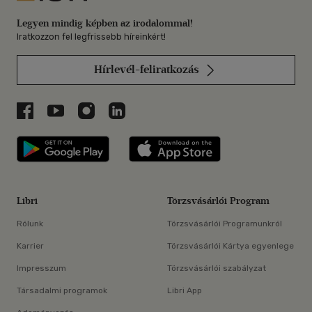
Legyen mindig képben az irodalommal!
Iratkozzon fel legfrissebb híreinkért!
Hírlevél-feliratkozás
Libri a Facebookon
Libri a Youtube-on
Libri az Instagramon
Libri a LinkedInen
Libri applikáció Szerezd meg: Google P
Libri applikáció 
Libri
Törzsvásárlói Program
Rólunk
Törzsvásárlói Programunkról
Karrier
Törzsvásárlói Kártya egyenlege
Impresszum
Törzsvásárlói szabályzat
Társadalmi programok
Libri App