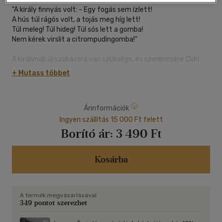
"A király finnyás volt: - Egy fogás sem ízlett!
A hús túl rágós volt, a tojás meg híg lett!
Túl meleg! Túl hideg! Túl sós lett a gomba!
Nem kérek virslit a citrompudingomba!"
A királynak új szakácsra van szüksége, és szerencsére Cidri
Béla pont munkát keres! Csak éppen remeg a térde, izzad a
+ Mutass többet
tenyere, kalapál a szíve. Vajo meg tudja főzni a király kedvenc
ebédjét?
Árinformációk
Julia Donaldson (A graffaló, A majom mamája, Bot Benő)
szokásosan NAGYON vicces verses meséjét ezúttal David
Ingyen szállítás 15 000 Ft felett
Roberts rajzaival, és mint mindig, Papp Gábor Zsigmond
Borító ár:
3 490 Ft
fordításában vehetik kézbe az olvasók.
Kosárba
A termék megvásárlásával
349 pontot szerezhet