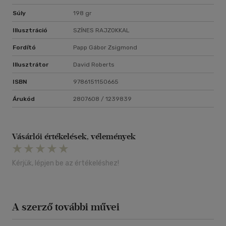
Súly
198 gr
Illusztráció
SZÍNES RAJZOKKAL
Fordító
Papp Gábor Zsigmond
Illusztrátor
David Roberts
ISBN
9786151150665
Árukód
2807608 / 1239839
Vásárlói értékelések, vélemények
Kérjük, lépjen be az értékeléshez!
A szerző további művei