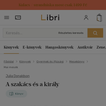
Kulacs / strandtáska most csak 1499 Ft!
Törzsvásárlói Kártya adatai
Részletes keresés
Könyvek
E-könyvek
Hangoskönyvek
Antikvár
Zene,
Főoldal
Könyvek
Gyermek és ifjúsági
Mesekönyv
Mai mesék
Julia Donaldson
A szakács és a király
Könyv