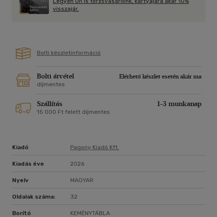
Legyen Ön is törzsvásárlónk, kártyájára akár 10%
visszajár.
Bolti készletinformáció
Bolti átvétel
Elérhető készlet esetén akár ma
díjmentes
Szállítás
1-3 munkanap
15 000 Ft felett díjmentes
Kiadó
Pagony Kiadó Kft.
Kiadás éve
2026
Nyelv
MAGYAR
Oldalak száma:
32
Borító
KEMÉNYTÁBLA