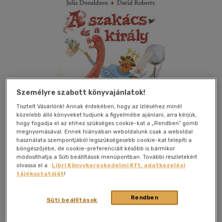
Személyre szabott könyvajánlatok!
Tisztelt Vásárlónk! Annak érdekében, hogy az ízléséhez minél
közelebb álló könyveket tudjunk a figyelmébe ajánlani, arra kérjük,
hogy fogadja el az ehhez szükséges cookie-kat a „Rendben” gomb
megnyomásával. Ennek hiányában weboldalunk csak a weboldal
használata szempontjából legszükségesebb cookie-kat telepíti a
böngészőjébe, de cookie-preferenciáit később is bármikor
módosíthatja a Süti beállítások menüpontban. További részletekért
Kívánságlistához adom
Megosztom
olvassa el a
Libri Könyvkereskedelmi Kft. adatkezelési
tájékoztatóját
!
Rendben
Pagony Kiadó Kft.
|
2026
|
magyar nyelvű
|
keménytábla
|
Süti beállítások
32 oldal