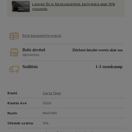
Legyen Ön is törzsvásárlónk, kártyájára akár 10%
visszajár.
Bolti készletinformáció
Bolti átvétel
Elérhető készlet esetén akár ma
díjmentes
Szállítás
1-3 munkanap
Kiadó
Carta Teen
Kiadás éve
2026
Nyelv
MAGYAR
Oldalak száma:
126