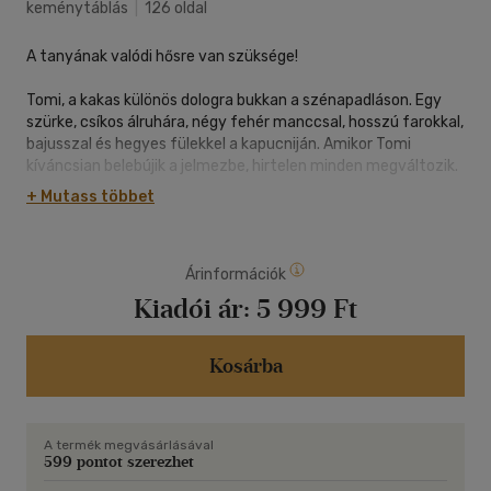
keménytáblás
|
126 oldal
A tanyának valódi hősre van szüksége!
Tomi, a kakas különös dologra bukkan a szénapadláson. Egy
szürke, csíkos álruhára, négy fehér manccsal, hosszú farokkal,
bajusszal és hegyes fülekkel a kapucniján. Amikor Tomi
kíváncsian belebújik a jelmezbe, hirtelen minden megváltozik.
+ Mutass többet
Kövesd végig a félénk baromfi hős megmentővé válását a
Macskakas bájos történetein
Árinformációk
Kiadói ár:
5 999 Ft
Kosárba
A termék megvásárlásával
599 pontot szerezhet