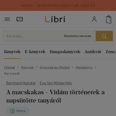
Kulacs / strandtáska most csak 1499 Ft!
Törzsvásárlói Kártya adatai
Részletes keresés
Könyvek
E-könyvek
Hangoskönyvek
Antikvár
Zene,
Főoldal
Könyvek
Gyermek és ifjúsági
Mesekönyv
Mai mesék
Bernhard Hoëcker
|
Eva Von Mühlenfels
A macskakas
- Vidám történetek a
napsütötte tanyáról
Könyv