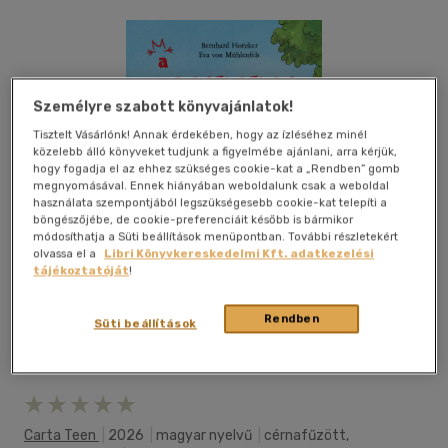
Személyre szabott könyvajánlatok!
Tisztelt Vásárlónk! Annak érdekében, hogy az ízléséhez minél
közelebb álló könyveket tudjunk a figyelmébe ajánlani, arra kérjük,
hogy fogadja el az ehhez szükséges cookie-kat a „Rendben” gomb
megnyomásával. Ennek hiányában weboldalunk csak a weboldal
használata szempontjából legszükségesebb cookie-kat telepíti a
böngészőjébe, de cookie-preferenciáit később is bármikor
módosíthatja a Süti beállítások menüpontban. További részletekért
olvassa el a
Libri Könyvkereskedelmi Kft. adatkezelési
tájékoztatóját
!
Rendben
Süti beállítások
Kívánságlistához adom
Megosztom
Carta Teen
|
2026
|
magyar nyelvű
|
cérnafűzött,