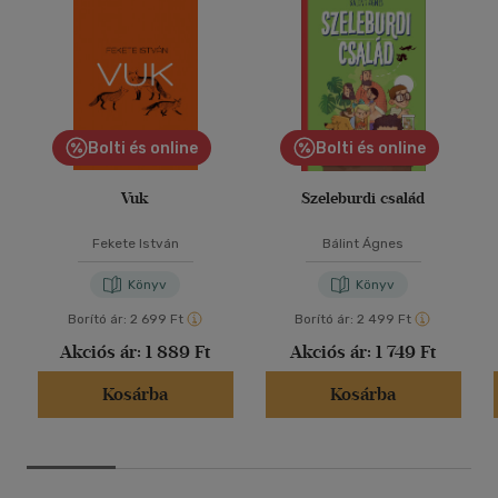
Bolti és online
Bolti és online
Vuk
Szeleburdi család
Fekete István
Bálint Ágnes
Könyv
Könyv
Borító ár:
2 699 Ft
Borító ár:
2 499 Ft
Akciós ár:
1 889 Ft
Akciós ár:
1 749 Ft
Kosárba
Kosárba