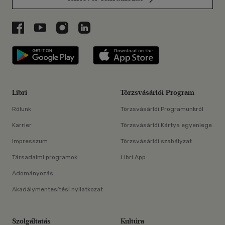
Libri a Facebookon
Libri a Youtube-on
Libri az Instagramon
Libri a LinkedInen
Libri applikáció Szerezd meg: Google P
Libri applikáció 
Libri
Törzsvásárlói Program
Rólunk
Törzsvásárlói Programunkról
Karrier
Törzsvásárlói Kártya egyenlege
Impresszum
Törzsvásárlói szabályzat
Társadalmi programok
Libri App
Adományozás
Akadálymentesítési nyilatkozat
Szolgáltatás
Kultúra