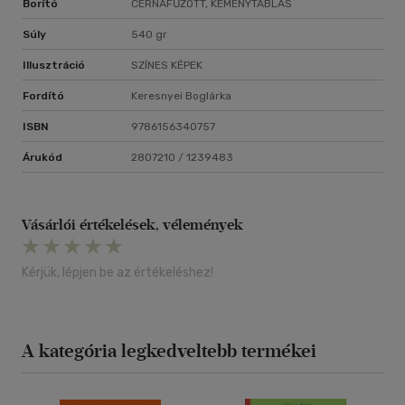
Borító
CÉRNAFŰZÖTT, KEMÉNYTÁBLÁS
Súly
540 gr
Illusztráció
SZÍNES KÉPEK
Fordító
Keresnyei Boglárka
ISBN
9786156340757
Árukód
2807210 / 1239483
Vásárlói értékelések, vélemények
Kérjük, lépjen be az értékeléshez!
A kategória legkedveltebb termékei