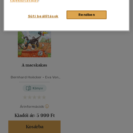
tájékoztatóját
!
Összesen
1
db
40 db / oldal
Rendben
Süti beállítások
Alkalmaz
A macskakas
Bernhard Hoëcker
-
Eva Von
Mühlenfels
Könyv
Árinformációk
Kiadói ár:
5 999 Ft
Kosárba