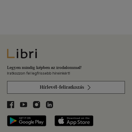
Libri
Legyen mindig képben az irodalommal!
Iratkozzon fel legfrissebb híreinkért!
Hírlevél-feliratkozás
Libri a Facebookon
Libri a Youtube-on
Libri az Instagramon
Libri a LinkedInen
Libri applikáció Szerezd meg: Google P
Libri applikáció 