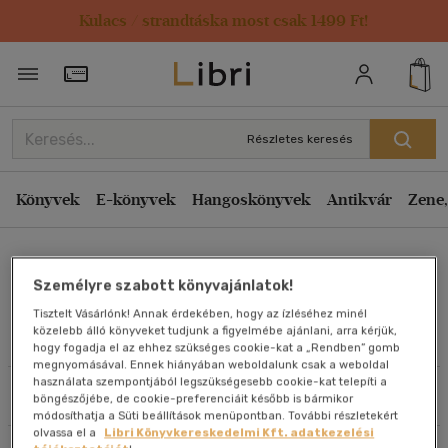
Kulacs / strandtáska most csak 1499 Ft!
Rendezés
Törzsvásárlói Kártya adatai
Rendezés
Kiadás éve szerint csökkenő
Részletes keresés
Kiadás éve szerint növekvő
Ár szerint csökkenő
Könyvek
E-könyvek
Hangoskönyvek
Antikvár
Zene,
Ár szerint növekvő
Eva Von Mühlenfels
Eladott darabszám szerint csökkenő
Személyre szabott könyvajánlatok!
Eladott darabszám szerint növekvő
Tisztelt Vásárlónk! Annak érdekében, hogy az ízléséhez minél
Cím szerint A-Z
közelebb álló könyveket tudjunk a figyelmébe ajánlani, arra kérjük,
Művei
hogy fogadja el az ehhez szükséges cookie-kat a „Rendben” gomb
Szerző szerint A-Z
megnyomásával. Ennek hiányában weboldalunk csak a weboldal
használata szempontjából legszükségesebb cookie-kat telepíti a
Szűrés
Rendezés
böngészőjébe, de cookie-preferenciáit később is bármikor
Megjelenítés
módosíthatja a Süti beállítások menüpontban. További részletekért
olvassa el a
Libri Könyvkereskedelmi Kft. adatkezelési
20 db / oldal