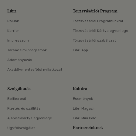
Libri
Törzsvásárlói Program
Rólunk
Törzsvásárlói Programunkról
Karrier
Törzsvásárlói Kártya egyenlege
Impresszum
Törzsvásárlói szabályzat
Társadalmi programok
Libri App
Adományozás
Akadálymentesítési nyilatkozat
Szolgáltatás
Kultúra
Boltkereső
Események
Fizetés és szállítás
Libri Magazin
Ajándékkártya egyenlege
Libri Mini Polc
Partnereinknek
Ügyfélszolgálat