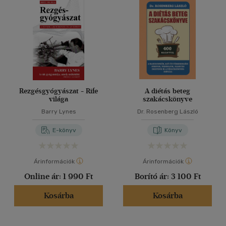
Rezgésgyógyászat - Rife
A diétás beteg
világa
szakácskönyve
Barry Lynes
Dr. Rosenberg László
E-könyv
Könyv
Árinformációk
Árinformációk
Online ár:
1 990 Ft
Borító ár:
3 100 Ft
Kosárba
Kosárba