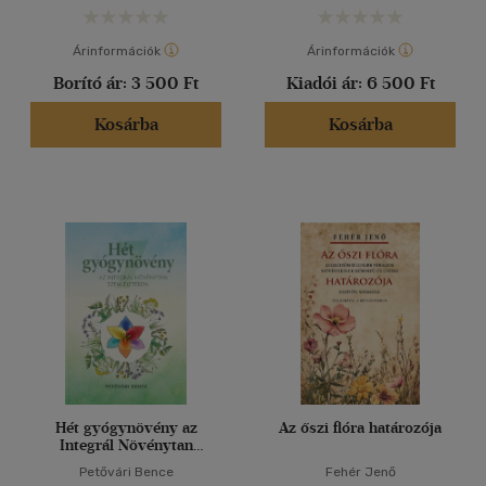
Árinformációk
Árinformációk
Borító ár:
3 500 Ft
Kiadói ár:
6 500 Ft
Kosárba
Kosárba
Hét gyógynövény az
Az őszi flóra határozója
Integrál Növénytan
szemléletében
Petővári Bence
Fehér Jenő