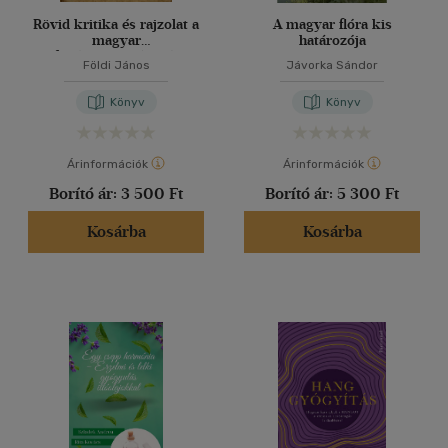
Rövid kritika és rajzolat a
A magyar flóra kis
magyar
határozója
fűvésztudományról
Földi János
Jávorka Sándor
Könyv
Könyv
Árinformációk
Árinformációk
Borító ár:
3 500 Ft
Borító ár:
5 300 Ft
Kosárba
Kosárba