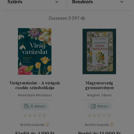
(694)
Szűrés
Rendezés
40 db / oldal
Összesen
3 097
db
Korosztály szerint
Felnőtt
(366)
Alkalmaz
Nyelv szerint
Magyar
(379)
Angol
(5)
Francia
(1)
Virágvarázslat - A virágok
Magyarország
csodás szimbolikája
gyomnövényei
Német
(2)
Anastasia Mostacci
Wagner János
E-könyv
Könyv
Vélemény szerint
(29)
Árinformációk
Árinformációk
(20)
Kiadói ár:
4 199 Ft
Borító ár:
13 000 Ft