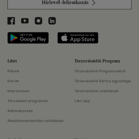
Hírlevél-feliratkozás
Libri a Facebookon
Libri a Youtube-on
Libri az Instagramon
Libri a LinkedInen
Libri applikáció Szerezd meg: Google P
Libri applikáció 
Libri
Törzsvásárlói Program
Rólunk
Törzsvásárlói Programunkról
Karrier
Törzsvásárlói Kártya egyenlege
Impresszum
Törzsvásárlói szabályzat
Társadalmi programok
Libri App
Adományozás
Akadálymentesítési nyilatkozat