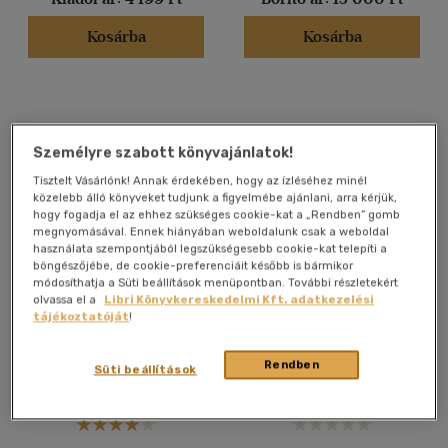
(5)
Kosárba
Kosárba
(3)
(3040)
Alkalmaz
Személyre szabott könyvajánlatok!
Tisztelt Vásárlónk! Annak érdekében, hogy az ízléséhez minél
közelebb álló könyveket tudjunk a figyelmébe ajánlani, arra kérjük,
hogy fogadja el az ehhez szükséges cookie-kat a „Rendben” gomb
megnyomásával. Ennek hiányában weboldalunk csak a weboldal
használata szempontjából legszükségesebb cookie-kat telepíti a
böngészőjébe, de cookie-preferenciáit később is bármikor
módosíthatja a Süti beállítások menüpontban. További részletekért
olvassa el a
Libri Könyvkereskedelmi Kft. adatkezelési
Gyógyító kövek
Magyarhon edényes
tájékoztatóját
!
katalógusa
növényeinek füvészeti
kézikönyve
Michael Gienger
Hazslinszky Frigyes Ákos
Rendben
Süti beállítások
Könyv
Könyv