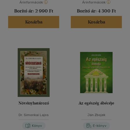
Árinformációk
Árinformációk
Borító ár:
2 990 Ft
Borító ár:
4 300 Ft
Kosárba
Kosárba
Növényhatározó
Az egészég ábécéje
Dr. Simonkai Lajos
Ján Zbojek
Könyv
E-könyv