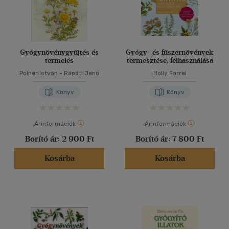
Gyógynövénygyűjtés és
Gyógy- és fűszernövények
termelés
termesztése, felhasználása
Polner István
-
Rápóti Jenő
Holly Farrel
Könyv
Könyv
Árinformációk
Árinformációk
Borító ár:
2 900 Ft
Borító ár:
7 800 Ft
Kosárba
Kosárba