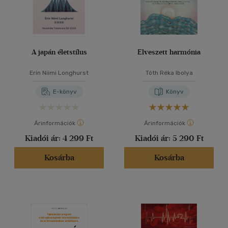
A japán életstílus
Elveszett harmónia
Erin Niimi Longhurst
Tóth Réka Ibolya
E-könyv
Könyv
Árinformációk
Árinformációk
Kiadói ár:
4 299 Ft
Kiadói ár:
5 290 Ft
Kosárba
Kosárba