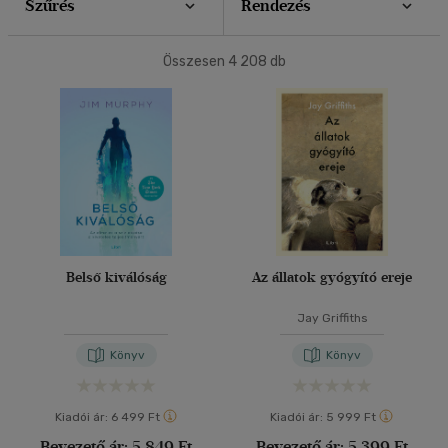
Szűrés
Rendezés
40 db / oldal
Ár szerint
Összesen
4 208
db
500 Ft alatt
(5)
500 Ft - 2500 Ft
(1733)
Alkalmaz
2500 Ft - 4500 Ft
(1273)
4500 Ft felett
(1242)
Korosztály szerint
Gyermek
(3)
Belső kiválóság
Az állatok gyógyító ereje
3 - 6 év
(1)
mind
(2)
Jay Griffiths
Ifjúsági
(2)
Könyv
Könyv
14 - 18 év
(2)
Felnőtt
(1198)
Kiadói ár:
6 499 Ft
Kiadói ár:
5 999 Ft
Bevezető ár:
5 849 Ft
Bevezető ár:
5 399 Ft