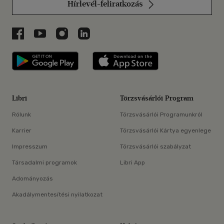
Hírlevél-feliratkozás
Libri a Facebookon
Libri a Youtube-on
Libri az Instagramon
Libri a LinkedInen
Libri applikáció Szerezd meg: Google P
Libri applikáció 
Libri
Törzsvásárlói Program
Rólunk
Törzsvásárlói Programunkról
Karrier
Törzsvásárlói Kártya egyenlege
Impresszum
Törzsvásárlói szabályzat
Társadalmi programok
Libri App
Adományozás
Akadálymentesítési nyilatkozat