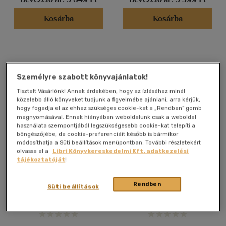
Nyelv szerint
Kosárba
Kosárba
Magyar
(1287)
Angol
(29)
Német
(1)
Személyre szabott könyvajánlatok!
Vélemény szerint
Tisztelt Vásárlónk! Annak érdekében, hogy az ízléséhez minél
közelebb álló könyveket tudjunk a figyelmébe ajánlani, arra kérjük,
(136)
hogy fogadja el az ehhez szükséges cookie-kat a „Rendben” gomb
megnyomásával. Ennek hiányában weboldalunk csak a weboldal
(93)
használata szempontjából legszükségesebb cookie-kat telepíti a
böngészőjébe, de cookie-preferenciáit később is bármikor
(26)
módosíthatja a Süti beállítások menüpontban. További részletekért
olvassa el a
Libri Könyvkereskedelmi Kft. adatkezelési
(11)
Szülés utáni depresszió -
Kutyával lesz teljes az
tájékoztatóját
!
Új kiadás
életed
(6)
Dr. Belső Nóra
Elias Weiss Friedman
Rendben
(3936)
Süti beállítások
Könyv
E-könyv
Alkalmaz