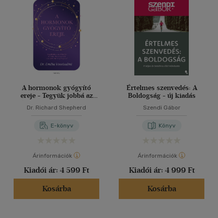
A hormonok gyógyító
Értelmes szenvedés: A
ereje - Tegyük jobbá az
Boldogság - új kiadás
életünket a dopamin, az
Dr. Richard Shepherd
Szendi Gábor
oxitocin és a szerotonin
segítségével!
E-könyv
Könyv
Árinformációk
Árinformációk
Kiadói ár:
4 599 Ft
Kiadói ár:
4 999 Ft
Kosárba
Kosárba