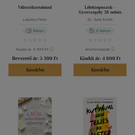
Változókortalanul
Lélektapaszok -
Gyorssegély 26 nehéz
élethelyzet kezeléséhez
Lakatos Péter
Dr. Julie Smith
Könyv
E-könyv
Kiadói ár:
5 999 Ft
Árinformációk
Bevezető ár:
5 399 Ft
Kiadói ár:
4 899 Ft
Kosárba
Kosárba