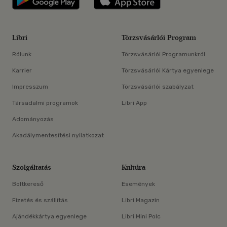
Libri
Törzsvásárlói Program
Rólunk
Törzsvásárlói Programunkról
Karrier
Törzsvásárlói Kártya egyenlege
Impresszum
Törzsvásárlói szabályzat
Társadalmi programok
Libri App
Adományozás
Akadálymentesítési nyilatkozat
Szolgáltatás
Kultúra
Boltkereső
Események
Fizetés és szállítás
Libri Magazin
Ajándékkártya egyenlege
Libri Mini Polc