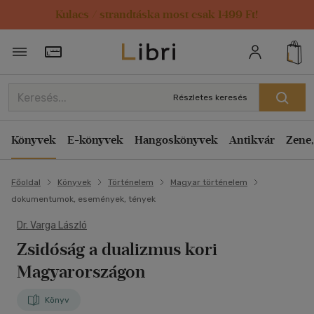
Kulacs / strandtáska most csak 1499 Ft!
Törzsvásárlói Kártya adatai
Részletes keresés
Könyvek
E-könyvek
Hangoskönyvek
Antikvár
Zene,
Főoldal
Könyvek
Történelem
Magyar történelem
dokumentumok, események, tények
Dr. Varga László
Zsidóság a dualizmus kori
Magyarországon
Könyv