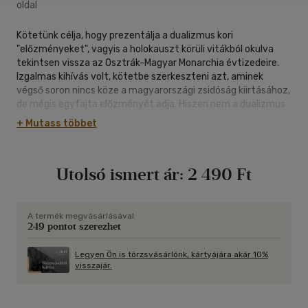
oldal
Kötetünk célja, hogy prezentálja a dualizmus kori
"előzményeket", vagyis a holokauszt körüli vitákból okulva
tekintsen vissza az Osztrák-Magyar Monarchia évtizedeire.
Izgalmas kihívás volt, kötetbe szerkeszteni azt, aminek
végső soron nincs köze a magyarországi zsidóság kiirtásához,
de mégis egyfajta előzményét adja. Hiszen nem a dualizmus
korából, nem a sikeres asszimilációból, de még csak nem is
+ Mutass többet
annak a kudarcából ered a "végső megoldás".
Utolsó ismert ár:
2 490 Ft
A termék megvásárlásával
249 pontot szerezhet
Legyen Ön is törzsvásárlónk, kártyájára akár 10%
visszajár.