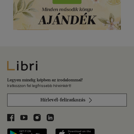
Libri
Legyen mindig képben az irodalommal!
Iratkozzon fel legfrissebb híreinkért!
Hírlevél-feliratkozás
Libri a Facebookon
Libri a Youtube-on
Libri az Instagramon
Libri a LinkedInen
Libri applikáció Szerezd meg: Google P
Libri applikáció 