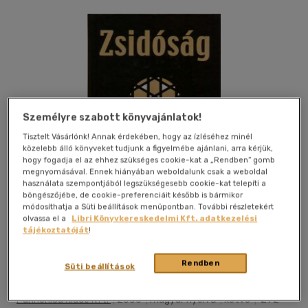
Személyre szabott könyvajánlatok!
Tisztelt Vásárlónk! Annak érdekében, hogy az ízléséhez minél
közelebb álló könyveket tudjunk a figyelmébe ajánlani, arra kérjük,
hogy fogadja el az ehhez szükséges cookie-kat a „Rendben” gomb
megnyomásával. Ennek hiányában weboldalunk csak a weboldal
használata szempontjából legszükségesebb cookie-kat telepíti a
böngészőjébe, de cookie-preferenciáit később is bármikor
módosíthatja a Süti beállítások menüpontban. További részletekért
olvassa el a
Libri Könyvkereskedelmi Kft. adatkezelési
tájékoztatóját
!
Kívánságlistához adom
Megosztom
Rendben
Süti beállítások
Pannonica Kiadó Kft.
|
2006
|
magyar nyelvű
|
kötve
|
292