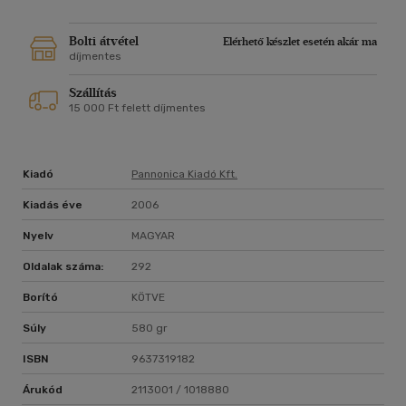
Bolti átvétel
Elérhető készlet esetén akár ma
díjmentes
Szállítás
15 000 Ft felett díjmentes
Kiadó
Pannonica Kiadó Kft.
Kiadás éve
2006
Nyelv
MAGYAR
Oldalak száma:
292
Borító
KÖTVE
Súly
580 gr
ISBN
9637319182
Árukód
2113001 / 1018880