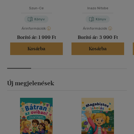
Szun-Ce
Inazo Nitobe
Könyv
Könyv
Árinformációk
Árinformációk
Borító ár:
1 999 Ft
Borító ár:
3 990 Ft
Kosárba
Kosárba
Új megjelenések