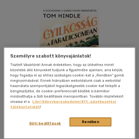
Személyre szabott könyvajánlatok!
Tisztelt Vásárlónk! Annak érdekében, hogy az ízléséhez minél
közelebb álló könyveket tudjunk a figyelmébe ajánlani, arra kérjük,
hogy fogadja el az ehhez szükséges cookie-kat a „Rendben” gomb
megnyomásával. Ennek hiányában weboldalunk csak a weboldal
használata szempontjából legszükségesebb cookie-kat telepíti a
böngészőjébe, de cookie-preferenciáit később is bármikor
módosíthatja a Süti beállítások menüpontban. További részletekért
olvassa el a
Libri Könyvkereskedelmi Kft. adatkezelési
tájékoztatóját
!
Kívánságlistához adom
Megosztom
Rendben
Süti beállítások
Animus Kiadó
|
2026
|
magyar nyelvű
|
kartonált
|
365 oldal