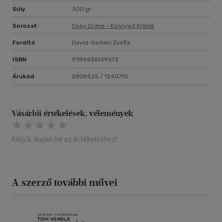
Súly
300 gr
Sorozat
Cosy Crime - Könnyed Krimik
Fordító
Dávid-Goitein Zsófia
ISBN
9789636149673
Árukód
2808525 / 1240710
Vásárlói értékelések, vélemények
Kérjük, lépjen be az értékeléshez!
A szerző további művei