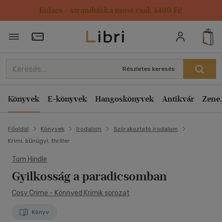
Kulacs / strandtáska most csak 1499 Ft!
Törzsvásárlói Kártya adatai
Részletes keresés
Könyvek
E-könyvek
Hangoskönyvek
Antikvár
Zene,
Főoldal
Könyvek
Irodalom
Szórakoztató irodalom
Krimi, bűnügyi, thriller
Tom Hindle
Gyilkosság a paradicsomban
Cosy Crime - Könnyed Krimik sorozat
Könyv