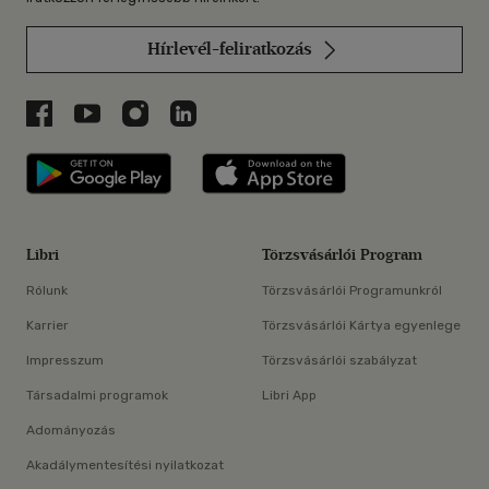
Hírlevél-feliratkozás
Libri a Facebookon
Libri a Youtube-on
Libri az Instagramon
Libri a LinkedInen
Libri applikáció Szerezd meg: Google P
Libri applikáció 
Libri
Törzsvásárlói Program
Rólunk
Törzsvásárlói Programunkról
Karrier
Törzsvásárlói Kártya egyenlege
Impresszum
Törzsvásárlói szabályzat
Társadalmi programok
Libri App
Adományozás
Akadálymentesítési nyilatkozat