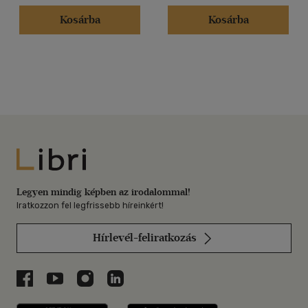
Kosárba
Kosárba
Libri
Legyen mindig képben az irodalommal!
Iratkozzon fel legfrissebb híreinkért!
Hírlevél-feliratkozás
Libri a Facebookon
Libri a Youtube-on
Libri az Instagramon
Libri a LinkedInen