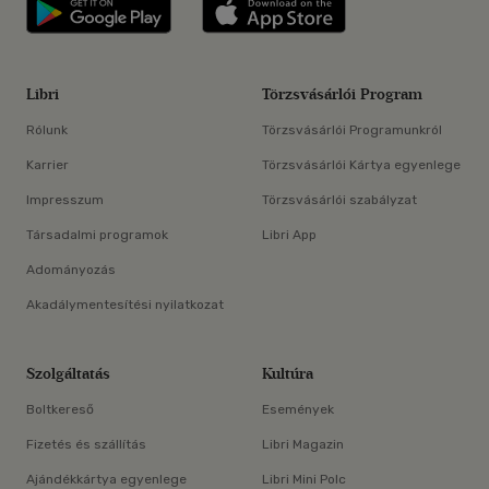
Libri applikáció Szerezd meg: Google P
Libri applikáció 
Libri
Törzsvásárlói Program
Rólunk
Törzsvásárlói Programunkról
Karrier
Törzsvásárlói Kártya egyenlege
Impresszum
Törzsvásárlói szabályzat
Társadalmi programok
Libri App
Adományozás
Akadálymentesítési nyilatkozat
Szolgáltatás
Kultúra
Boltkereső
Események
Fizetés és szállítás
Libri Magazin
Ajándékkártya egyenlege
Libri Mini Polc