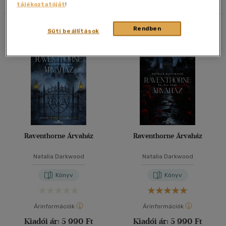
tájékoztatóját
!
40 db / oldal
Összesen
2
db
Rendben
Süti beállítások
Alkalmaz
Raventhorne Árvaház
Raventhorne Árvaház
Natalia Darkwood
Natalia Darkwood
Könyv
Könyv
Árinformációk
Árinformációk
Kiadói ár:
5 990 Ft
Kiadói ár:
5 990 Ft