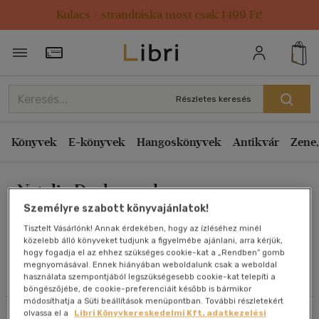
Kulacs / strandtáska most csak 1499 Ft!
Rendezés
Törzsvásárlói Kártya adatai
Rendezés
Kiadás éve szerint csökkenő
Részletes keresés
Kiadás éve szerint növekvő
Ár szerint csökkenő
Könyvek
E-könyvek
Hangoskönyvek
Antikvár
Zene,
Ár szerint növekvő
Natalia Darkwood
Eladott darabszám szerint csökkenő
Személyre szabott könyvajánlatok!
Eladott darabszám szerint növekvő
Tisztelt Vásárlónk! Annak érdekében, hogy az ízléséhez minél
Cím szerint A-Z
közelebb álló könyveket tudjunk a figyelmébe ajánlani, arra kérjük,
Művei
hogy fogadja el az ehhez szükséges cookie-kat a „Rendben” gomb
Szerző szerint A-Z
megnyomásával. Ennek hiányában weboldalunk csak a weboldal
használata szempontjából legszükségesebb cookie-kat telepíti a
Olvasói vélemények
böngészőjébe, de cookie-preferenciáit később is bármikor
Megjelenítés
módosíthatja a Süti beállítások menüpontban. További részletekért
olvassa el a
Libri Könyvkereskedelmi Kft. adatkezelési
Szűrés
Rendezés
20 db / oldal