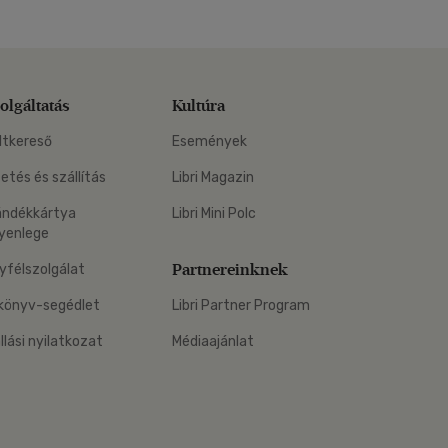
olgáltatás
Kultúra
ltkereső
Események
zetés és szállítás
Libri Magazin
ándékkártya
Libri Mini Polc
yenlege
Partnereinknek
yfélszolgálat
könyv-segédlet
Libri Partner Program
állási nyilatkozat
Médiaajánlat