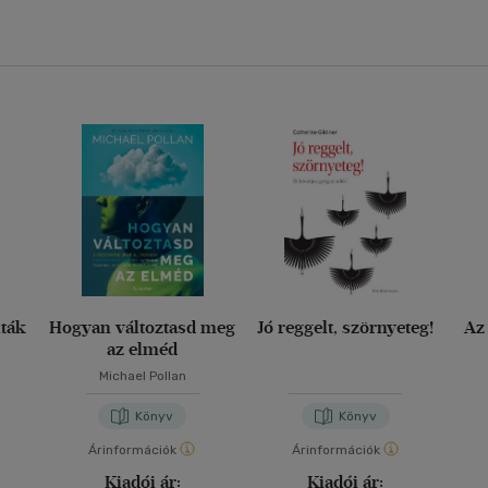
nták
Hogyan változtasd meg
Jó reggelt, szörnyeteg!
Az
az elméd
Michael Pollan
Könyv
Könyv
Árinformációk
Árinformációk
Kiadói ár:
Kiadói ár: