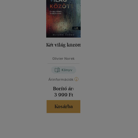
Két világ között
Olivier Norek
Könyv
Árinformációk
Borító ár:
3 999 Ft
Kosárba