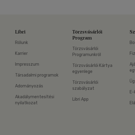
Libri
Törzsvásárlói
Sz
Program
Rólunk
Bo
Törzsvásárlói
Karrier
Fi
Programunkról
Impresszum
Aj
Törzsvásárlói Kártya
eg
egyenlege
Társadalmi programok
Üg
Törzsvásárlói
Adományozás
szabályzat
E-
Akadálymentesítési
Libri App
nyilatkozat
El
eg: Google Play
 applikáció Letölthető az App Store-ból