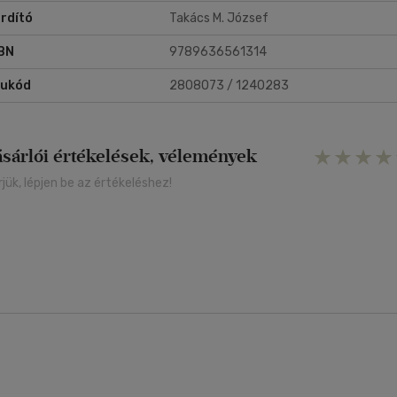
rdító
Takács M. József
BN
9789636561314
rukód
2808073 / 1240283
ásárlói értékelések, vélemények
rjük, lépjen be az értékeléshez!