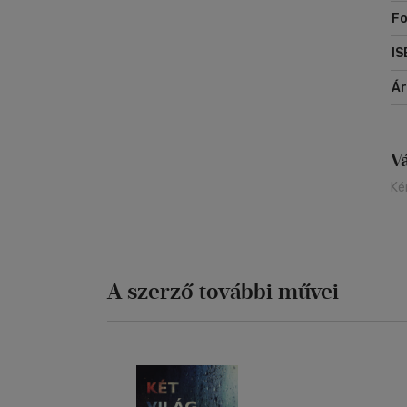
Fo
IS
Á
V
Ké
A szerző további művei