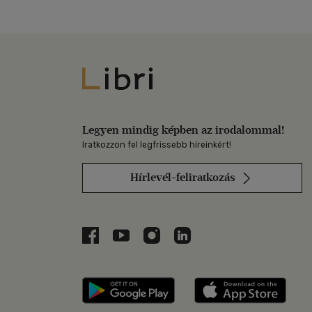
Libri
Legyen mindig képben az irodalommal!
Iratkozzon fel legfrissebb híreinkért!
Hírlevél-feliratkozás
Libri a Facebookon
Libri a Youtube-on
Libri az Instagramon
Libri a LinkedInen
Libri applikáció Szerezd m
Libri