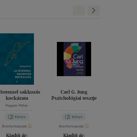
Hátra
Előre
 Istennel sakkozás
Carl G. Jung
Diploma dió
kockázata
Pszichológiai tesztje
Pszichol
Popper Péter
Könyv
Könyv
Kön
Árinformációk
Árinformációk
Árinformáci
Kiadói ár:
Kiadói ár:
Kiadói 